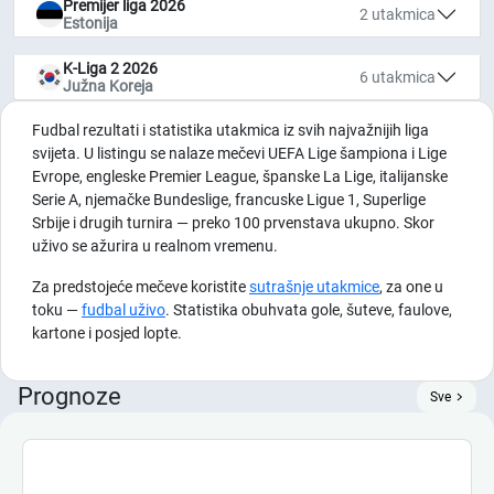
Premijer liga 2026
2 utakmica
Estonija
K-Liga 2 2026
6 utakmica
Južna Koreja
Fudbal rezultati i statistika utakmica iz svih najvažnijih liga
svijeta. U listingu se nalaze mečevi UEFA Lige šampiona i Lige
Evrope, engleske Premier League, španske La Lige, italijanske
Serie A, njemačke Bundeslige, francuske Ligue 1, Superlige
Srbije i drugih turnira — preko 100 prvenstava ukupno. Skor
uživo se ažurira u realnom vremenu.
Za predstojeće mečeve koristite
sutrašnje utakmice
, za one u
toku —
fudbal uživo
. Statistika obuhvata gole, šuteve, faulove,
kartone i posjed lopte.
Prognoze
Sve