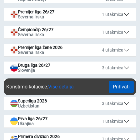
Premijer liga 26/27
1 utakmica
Severna Irska
Čempionšip 26/27
1 utakmica
Severna Irska
Premijer liga žene 2026
4 utakmica
Severna Irska
Druga liga 26/27
3 utakmica
Slovenija
Prva liga 26/27
1 utakmica
Koristimo kolačiće.
Više detalja
Prihvati
Turska
Superliga 2026
3 utakmica
Uzbekistan
Prva liga 26/27
1 utakmica
Ukrajina
Primera divizion 2026
1 utakmica