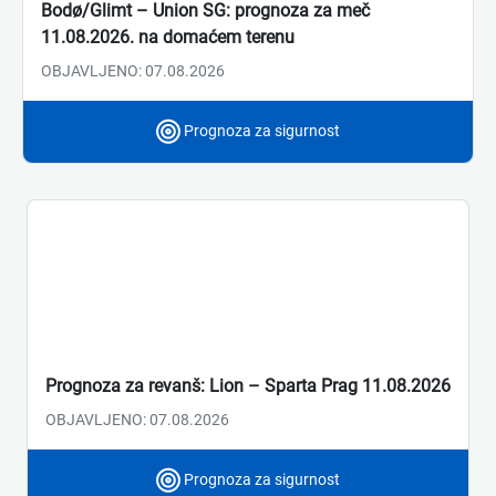
Bodø/Glimt – Union SG: prognoza za meč
11.08.2026. na domaćem terenu
OBJAVLJENO: 07.08.2026
Prognoza za sigurnost
Prognoza za revanš: Lion – Sparta Prag 11.08.2026
OBJAVLJENO: 07.08.2026
Prognoza za sigurnost