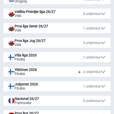
Urugvaj
Velška Premijer liga 26/27
8 utakmica
Vels
Prva liga Sever 26/27
1 utakmica
Vels
Prva liga Jug 26/27
5 utakmica
Vels
Viša liga 2026
1 utakmica
Finska
Ykkönen 2026
2 utakmica
Finska
Jukjonen 2026
1 utakmica
Finska
Nacional 26/27
9 utakmica
Francuska
Prva liga 26/27