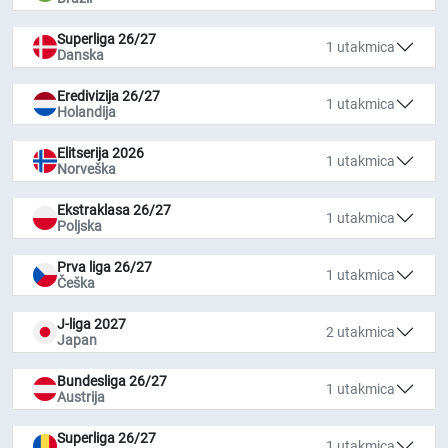
Superliga 26/27
1 utakmica
Danska
Eredivizija 26/27
1 utakmica
Holandija
Elitserija 2026
1 utakmica
Norveška
Ekstraklasa 26/27
1 utakmica
Poljska
Prva liga 26/27
1 utakmica
Češka
J-liga 2027
2 utakmica
Japan
Bundesliga 26/27
1 utakmica
Austrija
Superliga 26/27
1 utakmica