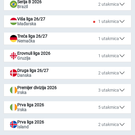
Serija B 2026
2 utakmica
Brazil
Viša liga 26/27
1 utakmica
Mađarska
Treća liga 26/27
1 utakmica
Nemačka
Erovnuli liga 2026
1 utakmica
Gruzija
Druga liga 26/27
2 utakmica
Danska
Premijer divizija 2026
3 utakmica
Irska
Prva liga 2026
5 utakmica
Irska
Prva liga 2026
2 utakmica
Island