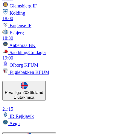
Glamsbjerg IF
Kolding
18:00
Bogense IF
Esbjerg
18:30
Aabenraa BK
Saedding/Guldager
19:00
Olborg KFUM
Fuglebakken KFUM
Prva liga 2026
Island
1 utakmica
21:15
IR Rejkjavik
Aegir