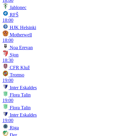
18:00
Jablonec
RFŠ
18:00
HJK Helsinki
Motherwell
18:00
Noa Erevan
Sjon
18:30
CFR Kluž
Tromso
19:00
Inter Eskaldes
Flora Talin
19:00
Flora Talin
Inter Eskaldes
19:00
Riga
Đer