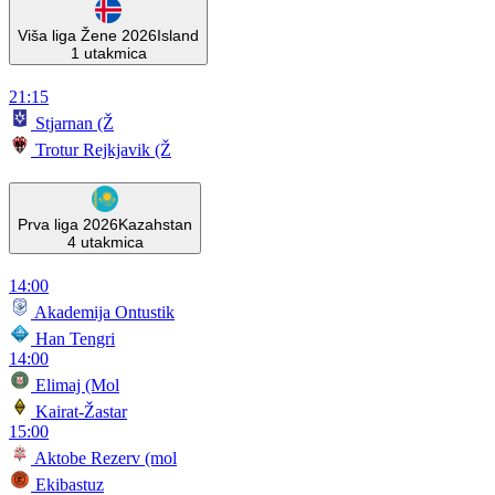
Viša liga Žene 2026
Island
1 utakmica
21:15
Stjarnan (Ž
Trotur Rejkjavik (Ž
Prva liga 2026
Kazahstan
4 utakmica
14:00
Akademija Ontustik
Han Tengri
14:00
Elimaj (Mol
Kairat-Žastar
15:00
Aktobe Rezerv (mol
Ekibastuz