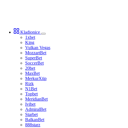
Kladionice
1xbet
King
Vulkan Vegas
MozzartBet
SuperBet
SoccerBet
20bet
MaxBet
MerkurXtip
Rizk
N1Bet
Topbet
MeridianBet
Ivibet
AdmiralBet
Starbet
BalkanBet
888starz