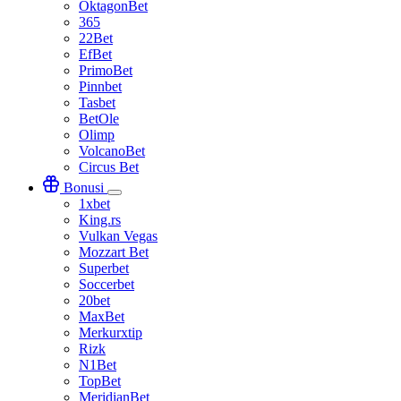
OktagonBet
365
22Bet
EfBet
PrimoBet
Pinnbet
Tasbet
BetOle
Olimp
VolcanoBet
Circus Bet
Bonusi
1xbet
King.rs
Vulkan Vegas
Mozzart Bet
Superbet
Soccerbet
20bet
MaxBet
Merkurxtip
Rizk
N1Bet
TopBet
MeridianBet