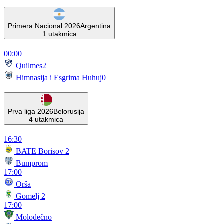
Primera Nacional 2026
Argentina
1 utakmica
00:00
Quilmes
2
Himnasija i Esgrima Huhuj
0
Prva liga 2026
Belorusija
4 utakmica
16:30
BATE Borisov 2
Bumprom
17:00
Orša
Gomelj 2
17:00
Molodečno