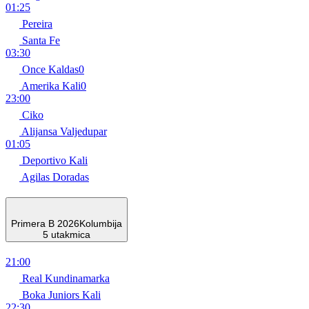
01:25
Pereira
Santa Fe
03:30
Once Kaldas
0
Amerika Kali
0
23:00
Ciko
Alijansa Valjedupar
01:05
Deportivo Kali
Agilas Doradas
Primera B 2026
Kolumbija
5 utakmica
21:00
Real Kundinamarka
Boka Juniors Kali
22:30