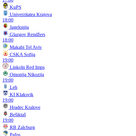
KuPS
Univerzitatea Krajova
18:00
Jagelonija
Glazgov Rendžers
18:00
Makabi Tel Aviv
CSKA Sofija
19:00
Linkoln Red Imps
Omonija Nikozija
19:00
Leh
KI Klaksvik
19:00
Hradec Kralove
Bešiktaš
19:00
RB Zalcburg
Pafos