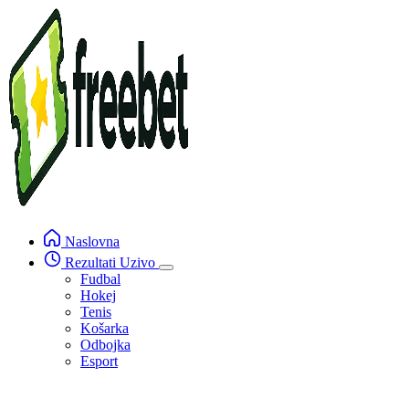
Naslovna
Rezultati Uzivo
Fudbal
Hokej
Tenis
Košarka
Odbojka
Esport