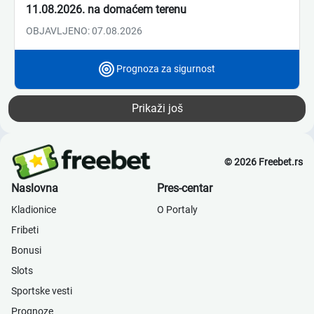
11.08.2026. na domaćem terenu
OBJAVLJENO: 07.08.2026
Prognoza za sigurnost
Prikaži još
© 2026 Freebet.rs
Naslovna
Pres-centar
Kladionice
О Portaly
Fribeti
Bonusi
Slots
Sportske vesti
Prognoze