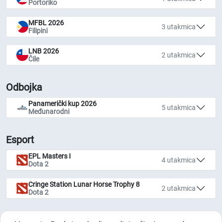
Portoriko
MFBL 2026
3 utakmica
Filipini
LNB 2026
2 utakmica
Čile
Odbojka
Panamerički kup 2026
5 utakmica
Međunarodni
Esport
EPL Masters I
4 utakmica
Dota 2
Cringe Station Lunar Horse Trophy 8
2 utakmica
Dota 2