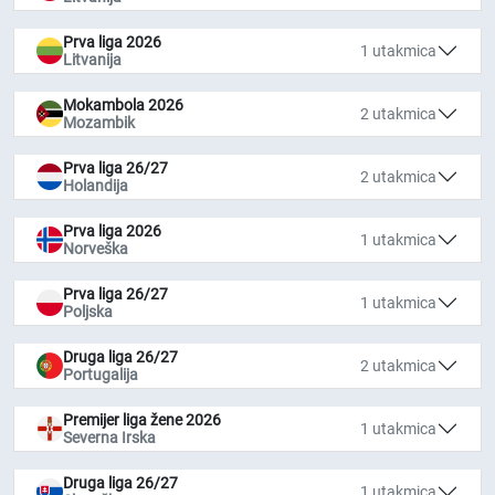
Prva liga 2026
1 utakmica
Litvanija
Mokambola 2026
2 utakmica
Mozambik
Prva liga 26/27
2 utakmica
Holandija
Prva liga 2026
1 utakmica
Norveška
Prva liga 26/27
1 utakmica
Poljska
Druga liga 26/27
2 utakmica
Portugalija
Premijer liga žene 2026
1 utakmica
Severna Irska
Druga liga 26/27
1 utakmica