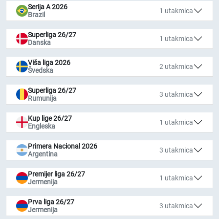
Serija A 2026
1 utakmica
Brazil
Superliga 26/27
1 utakmica
Danska
Viša liga 2026
2 utakmica
Švedska
Superliga 26/27
3 utakmica
Rumunija
Kup lige 26/27
1 utakmica
Engleska
Primera Nacional 2026
3 utakmica
Argentina
Premijer liga 26/27
1 utakmica
Jermenija
Prva liga 26/27
3 utakmica
Jermenija