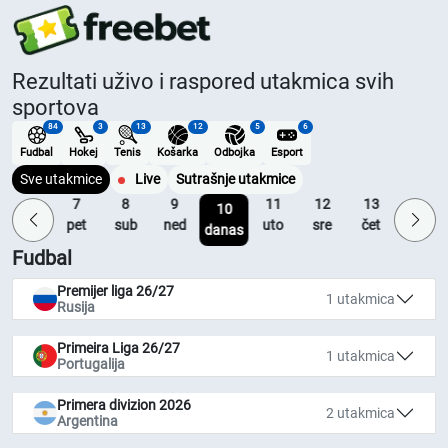
Rezultati uživo i raspored utakmica svih
sportova
84
3
13
12
5
6
Fudbal
Hokej
Tenis
Košarka
Odbojka
Esport
Sve utakmice
Live
Sutrašnje utakmice
6
7
8
9
11
12
13
14
10
čet
pet
sub
ned
uto
sre
čet
pet
danas
Fudbal
Premijer liga 26/27
1 utakmica
Rusija
Primeira Liga 26/27
1 utakmica
Portugalija
Primera divizion 2026
2 utakmica
Argentina