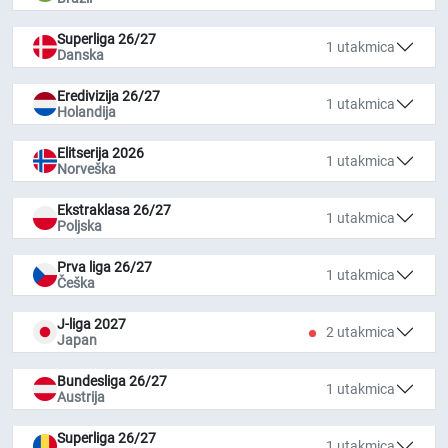
Superliga 26/27
1 utakmica
Danska
Eredivizija 26/27
1 utakmica
Holandija
Elitserija 2026
1 utakmica
Norveška
Ekstraklasa 26/27
1 utakmica
Poljska
Prva liga 26/27
1 utakmica
Češka
J-liga 2027
2 utakmica
Japan
Bundesliga 26/27
1 utakmica
Austrija
Superliga 26/27
1 utakmica