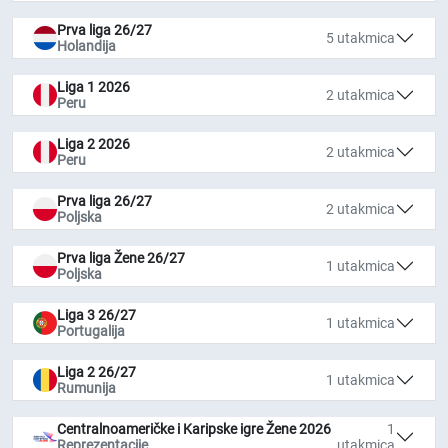
Prva liga 26/27
5 utakmica
Holandija
Liga 1 2026
2 utakmica
Peru
Liga 2 2026
2 utakmica
Peru
Prva liga 26/27
2 utakmica
Poljska
Prva liga Žene 26/27
1 utakmica
Poljska
Liga 3 26/27
1 utakmica
Portugalija
Liga 2 26/27
1 utakmica
Rumunija
Centralnoameričke i Karipske igre Žene 2026
1
Reprezentacije
utakmica