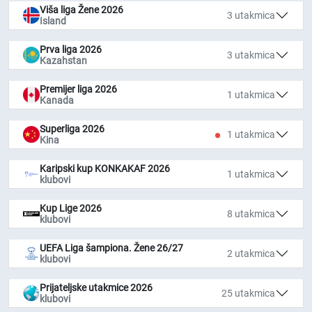
Viša liga Žene 2026
3 utakmica
Island
Prva liga 2026
3 utakmica
Kazahstan
Premijer liga 2026
1 utakmica
Kanada
Superliga 2026
1 utakmica
Kina
Karipski kup KONKAKAF 2026
1 utakmica
klubovi
Kup Lige 2026
8 utakmica
klubovi
UEFA Liga šampiona. Žene 26/27
2 utakmica
klubovi
Prijateljske utakmice 2026
25 utakmica
klubovi