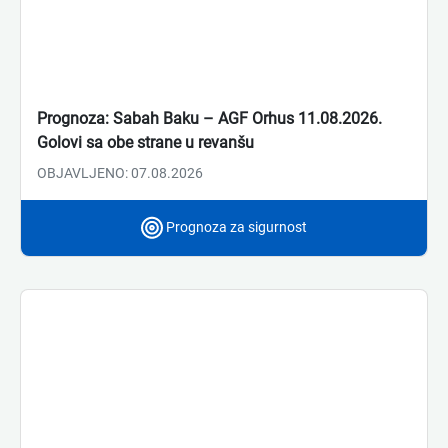
Prognoza: Sabah Baku – AGF Orhus 11.08.2026.
Golovi sa obe strane u revanšu
OBJAVLJENO: 07.08.2026
Prognoza za sigurnost