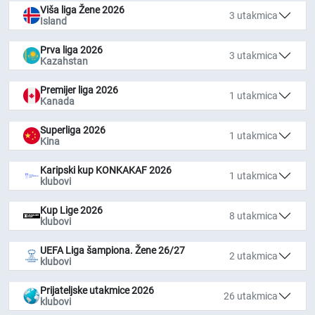
Viša liga Žene 2026
3 utakmica
Island
Prva liga 2026
3 utakmica
Kazahstan
Premijer liga 2026
1 utakmica
Kanada
Superliga 2026
1 utakmica
Kina
Karipski kup KONKAKAF 2026
1 utakmica
klubovi
Kup Lige 2026
8 utakmica
klubovi
UEFA Liga šampiona. Žene 26/27
2 utakmica
klubovi
Prijateljske utakmice 2026
26 utakmica
klubovi