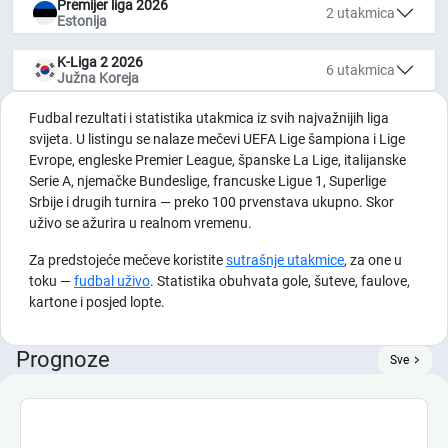
Premijer liga 2026
2 utakmica
Estonija
K-Liga 2 2026
6 utakmica
Južna Koreja
Fudbal rezultati i statistika utakmica iz svih najvažnijih liga
svijeta. U listingu se nalaze mečevi UEFA Lige šampiona i Lige
Evrope, engleske Premier League, španske La Lige, italijanske
Serie A, njemačke Bundeslige, francuske Ligue 1, Superlige
Srbije i drugih turnira — preko 100 prvenstava ukupno. Skor
uživo se ažurira u realnom vremenu.
Za predstojeće mečeve koristite
sutrašnje utakmice
, za one u
toku —
fudbal uživo
. Statistika obuhvata gole, šuteve, faulove,
kartone i posjed lopte.
Prognoze
Sve