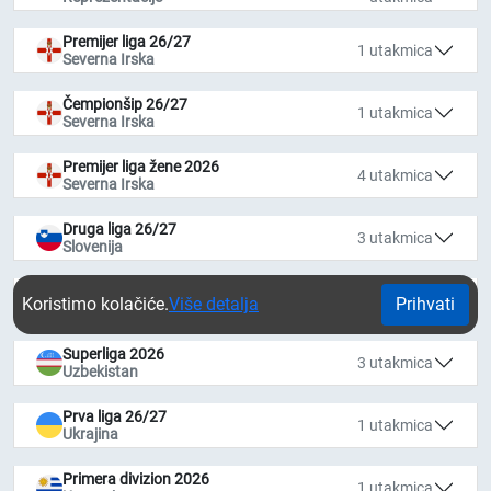
Premijer liga 26/27
1 utakmica
Severna Irska
Čempionšip 26/27
1 utakmica
Severna Irska
Premijer liga žene 2026
4 utakmica
Severna Irska
Druga liga 26/27
3 utakmica
Slovenija
Prva liga 26/27
1 utakmica
Koristimo kolačiće.
Više detalja
Prihvati
Turska
Superliga 2026
3 utakmica
Uzbekistan
Prva liga 26/27
1 utakmica
Ukrajina
Primera divizion 2026
1 utakmica