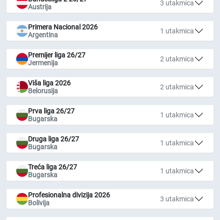
3 utakmica
Austrija
Primera Nacional 2026
1 utakmica
Argentina
Premijer liga 26/27
2 utakmica
Jermenija
Viša liga 2026
2 utakmica
Belorusija
Prva liga 26/27
1 utakmica
Bugarska
Druga liga 26/27
1 utakmica
Bugarska
Treća liga 26/27
1 utakmica
Bugarska
Profesionalna divizija 2026
3 utakmica
Bolivija