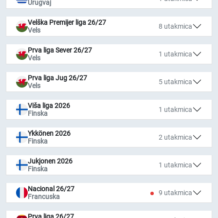
Urugvaj
Velška Premijer liga 26/27
8 utakmica
Vels
Prva liga Sever 26/27
1 utakmica
Vels
Prva liga Jug 26/27
5 utakmica
Vels
Viša liga 2026
1 utakmica
Finska
Ykkönen 2026
2 utakmica
Finska
Jukjonen 2026
1 utakmica
Finska
Nacional 26/27
9 utakmica
Francuska
Prva liga 26/27