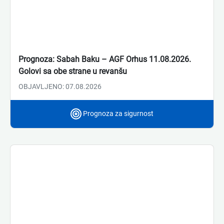
Prognoza: Sabah Baku – AGF Orhus 11.08.2026.
Golovi sa obe strane u revanšu
OBJAVLJENO: 07.08.2026
Prognoza za sigurnost