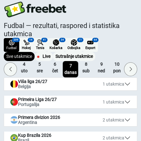
Fudbal — rezultati, raspored i statistika
utakmica
209
14
41
34
11
64
Fudbal
Hokej
Tenis
Košarka
Odbojka
Esport
Sve utakmice
Live
Sutrašnje utakmice
3
4
5
6
8
9
10
11
7
pon
uto
sre
čet
sub
ned
pon
uto
danas
Viša liga 26/27
1 utakmica
Belgija
Primeira Liga 26/27
1 utakmica
Portugalija
Primera divizion 2026
2 utakmica
Argentina
Kup Brazila 2026
2 utakmica
Brazil