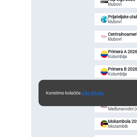
klubovi
Prijateljske ut
klubovi
Centralnoamer
klubovi
Primera A 202
Kolumbija
Primera B 202
Kolumbija
Kup Kolumbije
Kolumbija
Koristimo kolačiće.
Više detalja
Centralnoameri
Međunarodni (
Mokambola 20
Mozambik