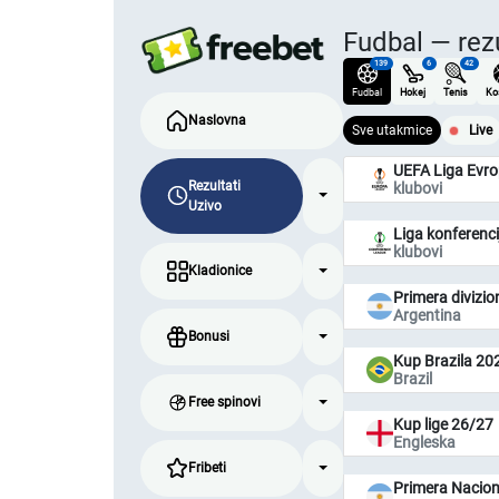
Fudbal — rezu
139
6
42
Fudbal
Hokej
Tenis
Ko
Naslovna
Sve utakmice
Live
UEFA Liga Evr
Rezultati
klubovi
Uzivo
Liga konferenc
klubovi
Kladionice
Primera divizi
Argentina
Bonusi
Kup Brazila 20
Brazil
Free spinovi
Kup lige 26/27
Engleska
Fribeti
Primera Nacion