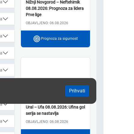
ca
Nižnji Novgorod – Neftehimik
08.08.2026: Prognoza za lidera
Prve lige
ca
OBJAVLJENO: 06.08.2026
ca
Prognoza za sigurnost
ca
ca
ca
Prihvati
ca
Ural – Ufa 08.08.2026: Ufina gol
serija se nastavlja
ca
OBJAVLJENO: 06.08.2026