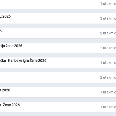
1 utakmi
L 2026
3 utakmi
6
2 utakmi
cija žene 2026
2 utakmi
čke i Karipske igre Žene 2026
1 utakmi
2 utakmi
on 2026
1 utakmi
n. Žene 2026
1 utakmi