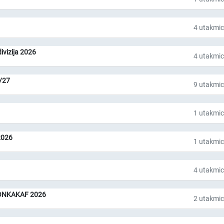
4 utakmi
ivizija 2026
4 utakmi
/27
9 utakmi
1 utakmi
2026
1 utakmi
4 utakmi
KONKAKAF 2026
2 utakmi