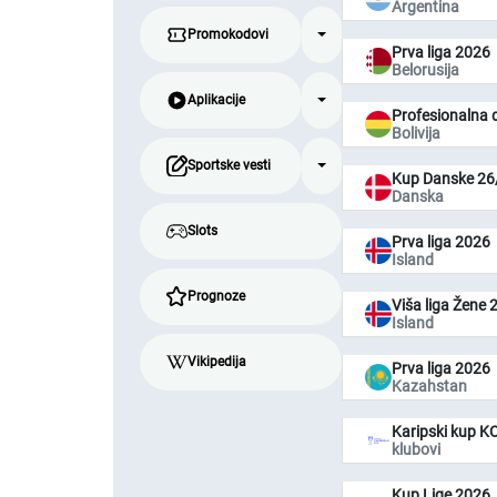
Argentina
Promokodovi
Prva liga 2026
Belorusija
Aplikacije
Profesionalna d
Bolivija
Sportske vesti
Kup Danske 26
Danska
Slots
Prva liga 2026
Island
Prognoze
Viša liga Žene 
Island
Vikipedija
Prva liga 2026
Kazahstan
Karipski kup 
klubovi
Kup Lige 2026