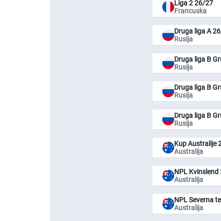
Liga 2 26/27
Francuska
Druga liga A 2
Rusija
Druga liga B G
Rusija
Druga liga B G
Rusija
Druga liga B G
Rusija
Kup Australije
Australija
NPL Kvinslend
Australija
NPL Severna ter
Australija