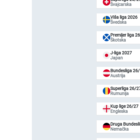
Švajcarska
Viša liga 2026
Švedska
Premijer liga 2
Škotska
J-liga 2027
Japan
Bundesliga 26
Austrija
Superliga 26/2
Rumunija
Kup lige 26/27
Engleska
Druga Bundesl
Nemačka