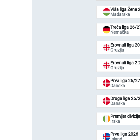
Viša liga Žene 
Mađarska
Treća liga 26/2
Nemačka
Erovnuli liga 2
Gruzija
Erovnuli liga 2
Gruzija
Prva liga 26/27
Danska
Druga liga 26/
Danska
Premijer divizi
Irska
Prva liga 2026
Island