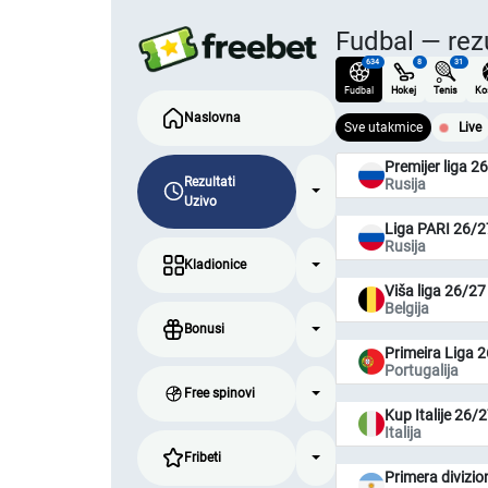
Fudbal — rezu
634
8
31
Fudbal
Hokej
Tenis
Ko
Naslovna
Sve utakmice
Live
Premijer liga 2
Rezultati
Rusija
Uzivo
Liga PARI 26/2
Rusija
Kladionice
Viša liga 26/27
Belgija
Bonusi
Primeira Liga 
Portugalija
Free spinovi
Kup Italije 26/
Italija
Fribeti
Primera divizi