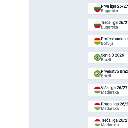
Prva liga 26/27
Bugarska
Treća liga 26/2
Bugarska
Profesionalna d
Bolivija
Serija B 2026
Brazil
Prvenstvo Braz
Brazil
Viša liga 26/27
Mađarska
Druga liga 26/
Mađarska
Treća liga 26/2
Mađarska