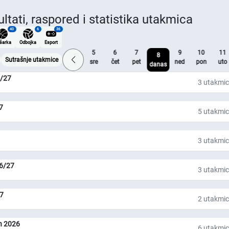
ltati, raspored i statistika utakmica
40
6
36
šarka
Odbojka
Esport
1
2
3
4
5
6
7
9
10
11
8
Sutrašnje utakmice
sub
ned
pon
uto
sre
čet
pet
ned
pon
uto
danas
6/27
3 utakmi
7
5 utakmi
3 utakmi
26/27
3 utakmi
27
2 utakmi
on 2026
6 utakmi