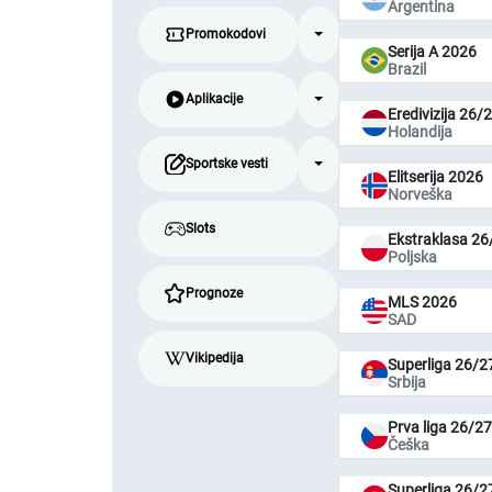
Argentina
Promokodovi
Serija A 2026
Brazil
Aplikacije
Eredivizija 26/
Holandija
Sportske vesti
Elitserija 2026
Norveška
Slots
Ekstraklasa 26
Poljska
Prognoze
MLS 2026
SAD
Vikipedija
Superliga 26/2
Srbija
Prva liga 26/27
Češka
Superliga 26/2