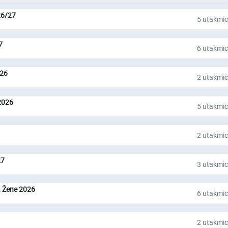
26/27
5 utakmi
7
6 utakmi
026
2 utakmi
 2026
5 utakmi
2 utakmi
27
3 utakmi
ja Žene 2026
6 utakmi
2 utakmi