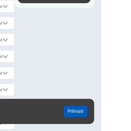
ca
ca
ca
ca
ca
ca
ca
Prihvati
ca