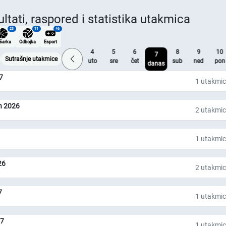
ltati, raspored i statistika utakmica
23
11
46
šarka
Odbojka
Esport
31
1
2
3
4
5
6
8
9
10
7
Sutrašnje utakmice
pet
sub
ned
pon
uto
sre
čet
sub
ned
pon
danas
7
1 utakmi
on 2026
2 utakmi
1 utakmi
26
2 utakmi
7
1 utakmi
27
1 utakmi