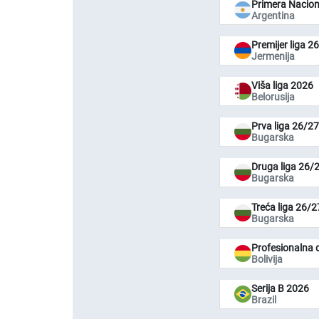
Primera Nacion
Argentina
Premijer liga 2
Jermenija
Viša liga 2026
Belorusija
Prva liga 26/27
Bugarska
Druga liga 26/
Bugarska
Treća liga 26/2
Bugarska
Profesionalna d
Bolivija
Serija B 2026
Brazil