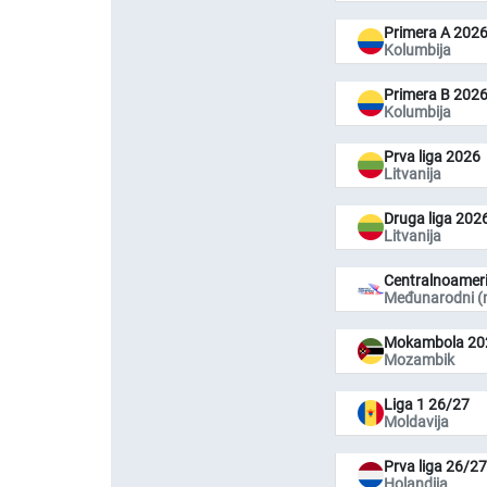
Primera A 202
Kolumbija
Primera B 202
Kolumbija
Prva liga 2026
Litvanija
Druga liga 202
Litvanija
Centralnoameri
Međunarodni (
Mokambola 20
Mozambik
Liga 1 26/27
Moldavija
Prva liga 26/27
Holandija