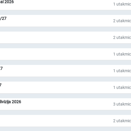
al 2026
1 utakmi
6/27
2 utakmi
2 utakmi
1 utakmi
27
1 utakmi
7
1 utakmi
ivizija 2026
3 utakmi
2 utakmi