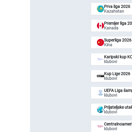
Prva liga 2026
Kazahstan
Premijer liga 2
Kanada
Superliga 2026
Kina
Karipski kup 
klubovi
Kup Lige 2026
klubovi
UEFA Liga šam
klubovi
Prijateljske ut
klubovi
Centralnoamer
klubovi