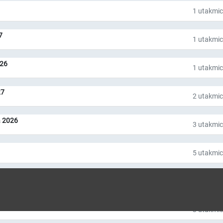
1 utakmi
7
1 utakmi
026
1 utakmi
27
2 utakmi
ja 2026
3 utakmi
5 utakmi
2 utakmi
2026
3 utakmi