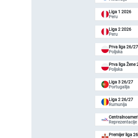
Liga 1 2026
Peru
Liga 2 2026
Peru
Prva liga 26/27
Poljska
Prva liga Žene
Poljska
Liga 3 26/27
Portugalija
Liga 2 26/27
Rumunija
Centralnoameri
Reprezentacije
Premijer liga 2