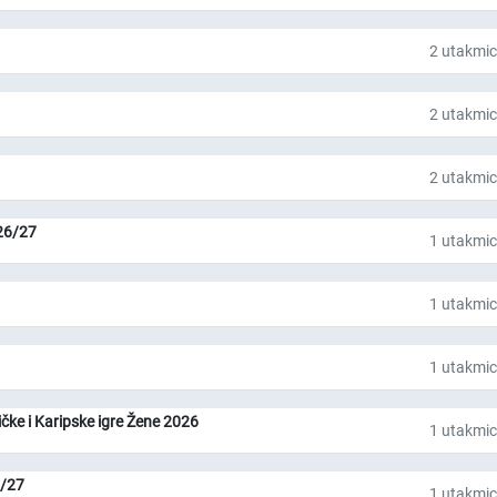
2 utakmi
2 utakmi
2 utakmi
 26/27
1 utakmi
1 utakmi
1 utakmi
čke i Karipske igre Žene 2026
1 utakmi
6/27
1 utakmi