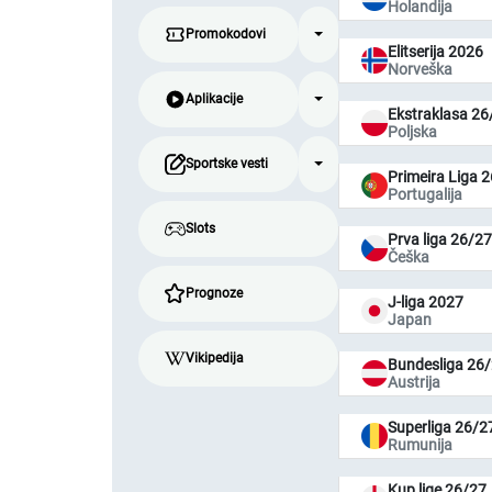
Holandija
Promokodovi
Elitserija 2026
Norveška
Aplikacije
Ekstraklasa 26
Poljska
Sportske vesti
Primeira Liga 
Portugalija
Slots
Prva liga 26/27
Češka
Prognoze
J-liga 2027
Japan
Vikipedija
Bundesliga 26
Austrija
Superliga 26/2
Rumunija
Kup lige 26/27