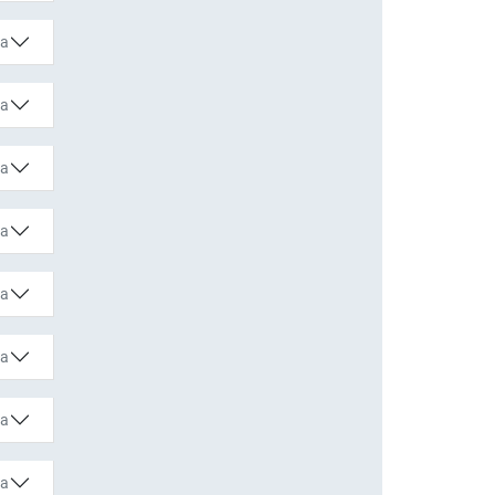
ca
ca
ca
ca
ca
ca
ca
ca