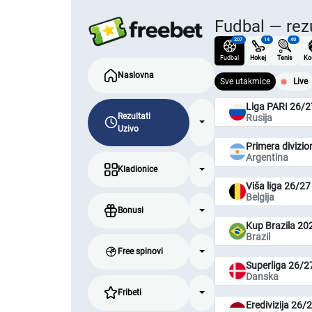
Fudbal — rezu
207
14
40
Fudbal
Hokej
Tenis
Ko
Naslovna
Sve utakmice
Live
Liga PARI 26/2
Rezultati
Rusija
Uzivo
Primera divizi
Argentina
Kladionice
Viša liga 26/27
Belgija
Bonusi
Kup Brazila 20
Brazil
Free spinovi
Superliga 26/2
Danska
Fribeti
Eredivizija 26/