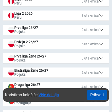
3 utakmica
Peru
Liga 2 2026
3 utakmica
Peru
Prva liga 26/27
2 utakmica
Poljska
Divizija 2 26/27
5 utakmica
Poljska
Prva liga Žene 26/27
3 utakmica
Poljska
Ekstraliga Žene 26/27
2 utakmica
Poljska
Druga liga 26/27
4 utakmica
Portugalija
Koristimo kolačiće.
Više detalja
Prihvati
Liga 3 26/27
4 utakmica
Portugalija