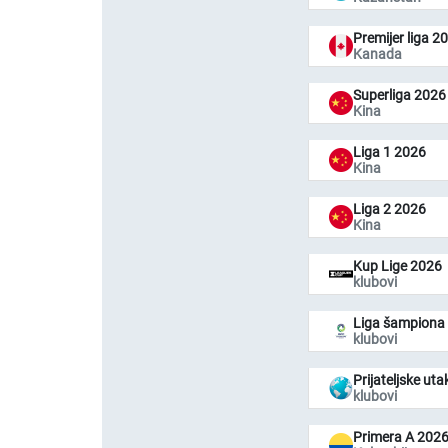
Premijer liga 2
Kanada
Superliga 2026
Kina
Liga 1 2026
Kina
Liga 2 2026
Kina
Kup Lige 2026
klubovi
Liga šampiona
klubovi
Prijateljske ut
klubovi
Primera A 202