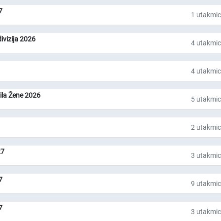
7
1 utakmi
ivizija 2026
4 utakmi
4 utakmi
ila Žene 2026
5 utakmi
2 utakmi
27
3 utakmi
7
9 utakmi
7
3 utakmi