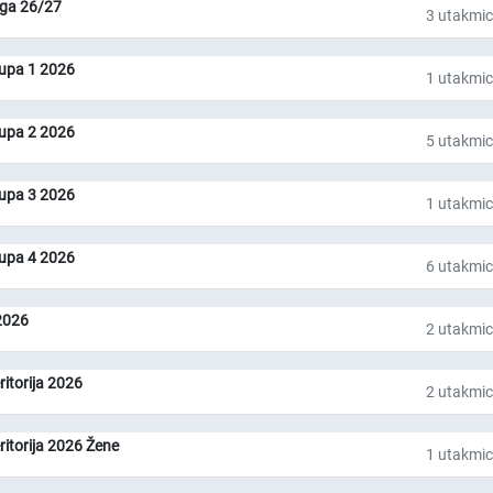
iga 26/27
3 utakmi
rupa 1 2026
1 utakmi
rupa 2 2026
5 utakmi
rupa 3 2026
1 utakmi
rupa 4 2026
6 utakmi
 2026
2 utakmi
itorija 2026
2 utakmi
ritorija 2026 Žene
1 utakmi