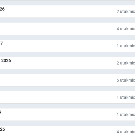
026
2 utakmi
4 utakmi
27
1 utakmi
ja 2026
2 utakmi
5 utakmi
1 utakmi
6
1 utakmi
026
4 utakmi