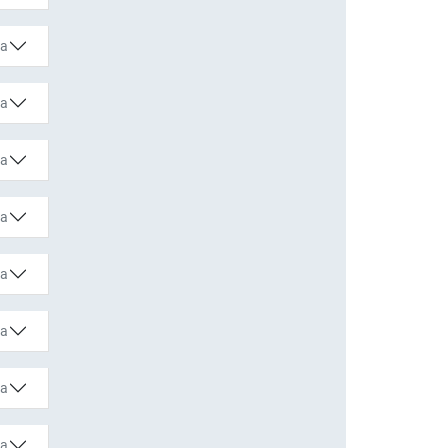
ca
ca
ca
ca
ca
ca
ca
ca