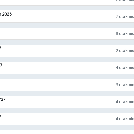
on 2026
7 utakmi
8 utakmi
7
2 utakmi
27
4 utakmi
3 utakmi
/27
4 utakmi
7
4 utakmi