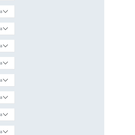
ca
ca
ca
ca
ca
ca
ca
ca