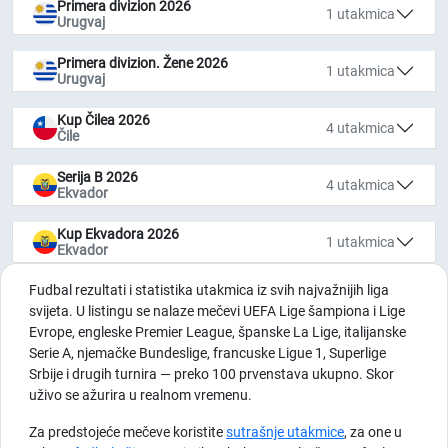
Primera divizion 2026
1 utakmica
Urugvaj
Primera divizion. Žene 2026
1 utakmica
Urugvaj
Kup Čilea 2026
4 utakmica
Čile
Serija B 2026
4 utakmica
Ekvador
Kup Ekvadora 2026
1 utakmica
Ekvador
Fudbal rezultati i statistika utakmica iz svih najvažnijih liga
svijeta. U listingu se nalaze mečevi UEFA Lige šampiona i Lige
Evrope, engleske Premier League, španske La Lige, italijanske
Serie A, njemačke Bundeslige, francuske Ligue 1, Superlige
Srbije i drugih turnira — preko 100 prvenstava ukupno. Skor
uživo se ažurira u realnom vremenu.
Za predstojeće mečeve koristite
sutrašnje utakmice
, za one u