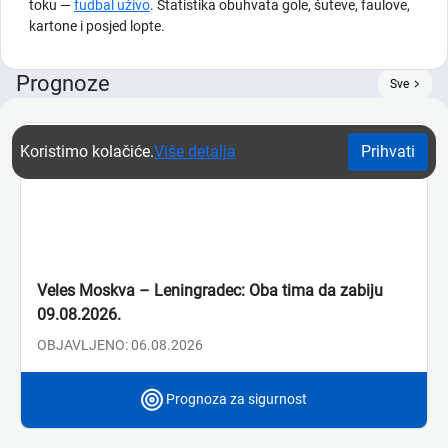
toku —
fudbal uživo
. Statistika obuhvata gole, šuteve, faulove,
kartone i posjed lopte.
Prognoze
Sve
Koristimo kolačiće.
Više detalja
Prihvati
Veles Moskva – Leningradec: Oba tima da zabiju
09.08.2026.
OBJAVLJENO: 06.08.2026
Prognoza za sigurnost