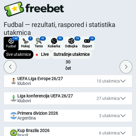
Fudbal — rezultati, raspored i statistika
utakmica
140
7
42
32
10
16
Fudbal
Hokej
Tenis
Košarka
Odbojka
Esport
Sve utakmice
Live
Sutrašnje utakmice
30
čet
UEFA Liga Evrope 26/27
10 utakmica
klubovi
Liga konferencija UEFA 26/27
27 utakmica
klubovi
Primera divizion 2026
3 utakmica
Argentina
Kup Brazila 2026
6 utakmica
Brazil