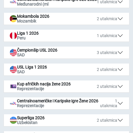
1 utakmica
Međunarodni (ml
Mokambola 2026
2 utakmica
Mozambik
Liga 1 2026
1 utakmica
Peru
Čempionšip USL 2026
3 utakmica
SAD
USL Liga 1 2026
2 utakmica
SAD
Kup afričkih nacija žene 2026
2 utakmica
Reprezentacije
Centralnoameričke i Karipske igre Žene 2026
1
Reprezentacije
utakmica
Superliga 2026
2 utakmica
Uzbekistan