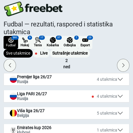
Fudbal — rezultati, raspored i statistika
utakmica
391
9
17
37
7
23
Fudbal
Hokej
Tenis
Košarka
Odbojka
Esport
Sve utakmice
Live
Sutrašnje utakmice
2
ned
Premijer liga 26/27
4 utakmica
Rusija
Liga PARI 26/27
4 utakmica
Rusija
Viša liga 26/27
5 utakmica
Belgija
Emirates kup 2026
1 utakmica
klubovi