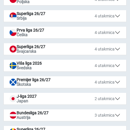
Poljska
Superliga 26/27
4 utakmica
Srbija
Prva liga 26/27
4 utakmica
Češka
Superliga 26/27
4 utakmica
Švajcarska
Viša liga 2026
4 utakmica
Švedska
Premijer liga 26/27
4 utakmica
Škotska
J-liga 2027
2 utakmica
Japan
Bundesliga 26/27
3 utakmica
Austrija
Superliga 26/27