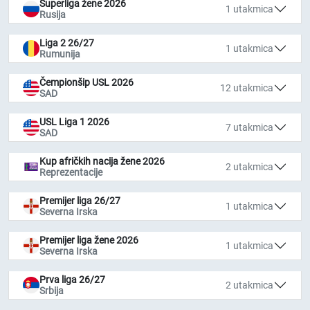
Superliga žene 2026
1 utakmica
Rusija
Liga 2 26/27
1 utakmica
Rumunija
Čempionšip USL 2026
12 utakmica
SAD
USL Liga 1 2026
7 utakmica
SAD
Kup afričkih nacija žene 2026
2 utakmica
Reprezentacije
Premijer liga 26/27
1 utakmica
Severna Irska
Premijer liga žene 2026
1 utakmica
Severna Irska
Prva liga 26/27
2 utakmica
Srbija