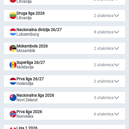
Litvanija
Druga liga 2026
2 utakmica
Litvanija
Nacionalna divizija 26/27
8 utakmica
Luksemburg
Mokambola 2026
2 utakmica
Mozambik
Superliga 26/27
2 utakmica
Moldavija
Prva liga 26/27
2 utakmica
Holandija
Nacionalna liga 2026
3 utakmica
Novi Zeland
Prva liga 2026
6 utakmica
Norveška
Liga 1 2026