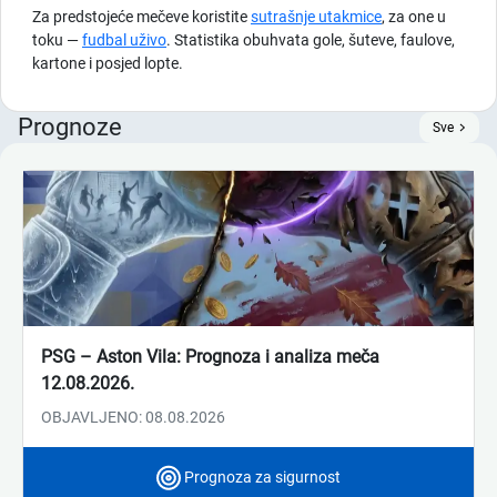
Za predstojeće mečeve koristite
sutrašnje utakmice
, za one u
toku —
fudbal uživo
. Statistika obuhvata gole, šuteve, faulove,
kartone i posjed lopte.
Prognoze
Sve
PSG – Aston Vila: Prognoza i analiza meča
12.08.2026.
OBJAVLJENO: 08.08.2026
Prognoza za sigurnost