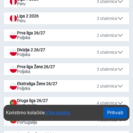
3 utakmica
Peru
Liga 2 2026
3 utakmica
Peru
Prva liga 26/27
2 utakmica
Poljska
Divizija 2 26/27
5 utakmica
Poljska
Prva liga Žene 26/27
3 utakmica
Poljska
Ekstraliga Žene 26/27
2 utakmica
Poljska
Druga liga 26/27
4 utakmica
Portugalija
Koristimo kolačiće.
Više detalja
Prihvati
Liga 3 26/27
4 utakmica
Portugalija