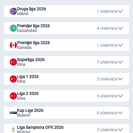
Druga liga 2026
1 utakmica
Island
Premijer liga 2026
4 utakmica
Kazahstan
Premijer liga 2026
1 utakmica
Kanada
Superliga 2026
3 utakmica
Kina
Liga 1 2026
3 utakmica
Kina
Liga 2 2026
5 utakmica
Kina
Kup Lige 2026
8 utakmica
klubovi
Liga šampiona OFK 2026
2 utakmica
klubovi