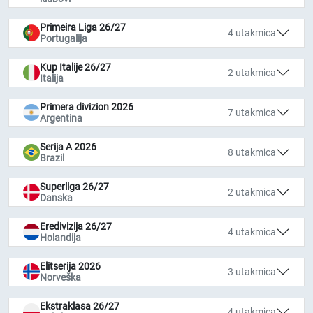
Primeira Liga 26/27
4 utakmica
Portugalija
Kup Italije 26/27
2 utakmica
Italija
Primera divizion 2026
7 utakmica
Argentina
Serija A 2026
8 utakmica
Brazil
Superliga 26/27
2 utakmica
Danska
Eredivizija 26/27
4 utakmica
Holandija
Elitserija 2026
3 utakmica
Norveška
Ekstraklasa 26/27
4 utakmica