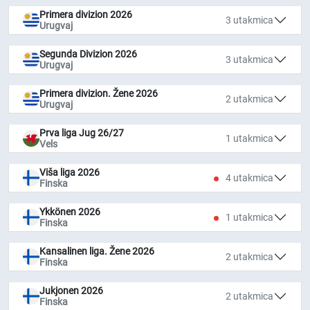
Primera divizion 2026
3 utakmica
Urugvaj
Segunda Divizion 2026
3 utakmica
Urugvaj
Primera divizion. Žene 2026
2 utakmica
Urugvaj
Prva liga Jug 26/27
1 utakmica
Vels
Viša liga 2026
4 utakmica
Finska
Ykkönen 2026
1 utakmica
Finska
Kansalinen liga. Žene 2026
2 utakmica
Finska
Jukjonen 2026
2 utakmica
Finska