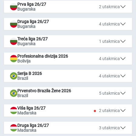
Prva liga 26/27
2 utakmica
Bugarska
Druga liga 26/27
4 utakmica
Bugarska
Treća liga 26/27
1 utakmica
Bugarska
Profesionalna divizija 2026
4 utakmica
Bolivija
Serija B 2026
4 utakmica
Brazil
Prvenstvo Brazila Žene 2026
5 utakmica
Brazil
Viša liga 26/27
2 utakmica
Mađarska
Druga liga 26/27
3 utakmica
Mađarska