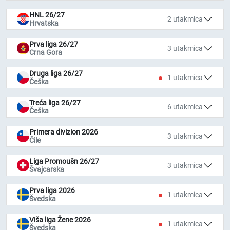
HNL 26/27
2 utakmica
Hrvatska
Prva liga 26/27
3 utakmica
Crna Gora
Druga liga 26/27
1 utakmica
Češka
Treća liga 26/27
6 utakmica
Češka
Primera divizion 2026
3 utakmica
Čile
Liga Promoušn 26/27
3 utakmica
Švajcarska
Prva liga 2026
1 utakmica
Švedska
Viša liga Žene 2026
1 utakmica
Švedska