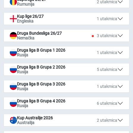
2 utakmica
Rumunija
Kup lige 26/27
1 utakmica
Engleska
Druga Bundesliga 26/27
3 utakmica
Nemačka
Druga liga B Grupa 1 2026
1 utakmica
Rusija
Druga liga B Grupa 2 2026
5 utakmica
Rusija
Druga liga B Grupa 3 2026
1 utakmica
Rusija
Druga liga B Grupa 4 2026
6 utakmica
Rusija
Kup Australije 2026
2 utakmica
Australija