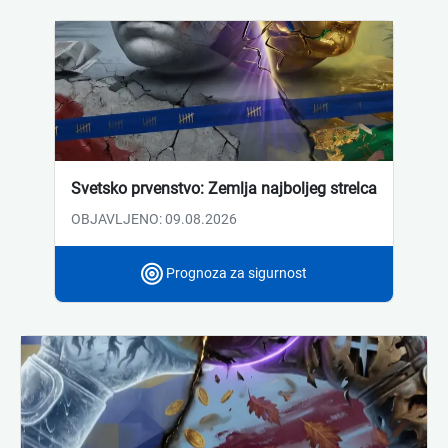
Svetsko prvenstvo: Zemlja najboljeg strelca
OBJAVLJENO: 09.08.2026
Prognoza za sigurnost