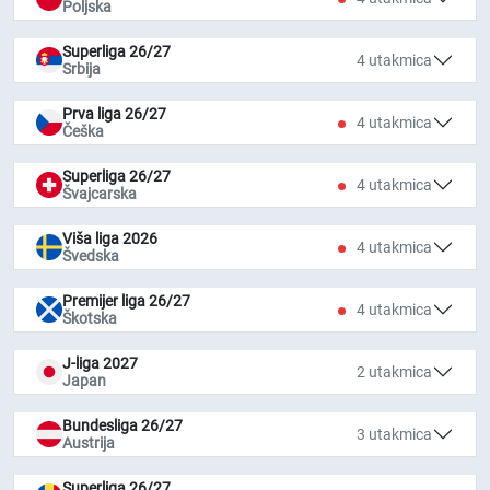
Poljska
Superliga 26/27
4 utakmica
Srbija
Prva liga 26/27
4 utakmica
Češka
Superliga 26/27
4 utakmica
Švajcarska
Viša liga 2026
4 utakmica
Švedska
Premijer liga 26/27
4 utakmica
Škotska
J-liga 2027
2 utakmica
Japan
Bundesliga 26/27
3 utakmica
Austrija
Superliga 26/27