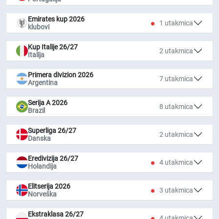
Emirates kup 2026
1 utakmica
klubovi
Kup Italije 26/27
2 utakmica
Italija
Primera divizion 2026
7 utakmica
Argentina
Serija A 2026
8 utakmica
Brazil
Superliga 26/27
2 utakmica
Danska
Eredivizija 26/27
4 utakmica
Holandija
Elitserija 2026
3 utakmica
Norveška
Ekstraklasa 26/27
4 utakmica