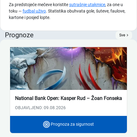
Za predstojeće mečeve koristite
sutrašnje utakmice
, za one u
toku —
fudbal uživo
. Statistika obuhvata gole, šuteve, faulove,
kartone i posjed lopte.
Prognoze
Sve
National Bank Open: Kasper Rud – Žoan Fonseka
OBJAVLJENO: 09.08.2026
Prognoza za sigurnost