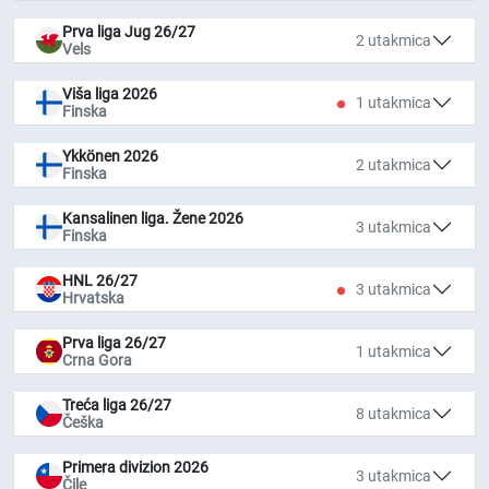
Prva liga Jug 26/27
2 utakmica
Vels
Viša liga 2026
1 utakmica
Finska
Ykkönen 2026
2 utakmica
Finska
Kansalinen liga. Žene 2026
3 utakmica
Finska
HNL 26/27
3 utakmica
Hrvatska
Prva liga 26/27
1 utakmica
Crna Gora
Treća liga 26/27
8 utakmica
Češka
Primera divizion 2026
3 utakmica
Čile