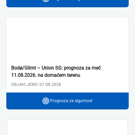
Bodø/Glimt – Union SG: prognoza za meč
11.08.2026. na domaćem terenu
OBJAVLJENO: 07.08.2026
Prognoza za sigurnost