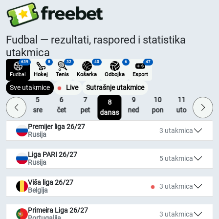
Fudbal — rezultati, raspored i statistika
utakmica
639
8
32
40
6
47
Fudbal
Hokej
Tenis
Košarka
Odbojka
Esport
Sve utakmice
Live
Sutrašnje utakmice
4
5
6
7
9
10
11
12
8
uto
sre
čet
pet
ned
pon
uto
sre
danas
Premijer liga 26/27
3 utakmica
Rusija
Liga PARI 26/27
5 utakmica
Rusija
Viša liga 26/27
3 utakmica
Belgija
Primeira Liga 26/27
3 utakmica
Portugalija