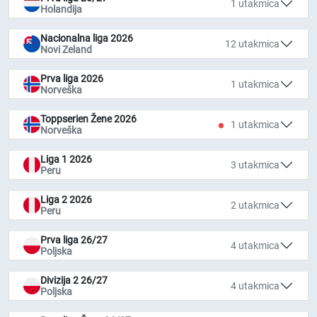
1 utakmica
Holandija
Nacionalna liga 2026
12 utakmica
Novi Zeland
Prva liga 2026
1 utakmica
Norveška
Toppserien Žene 2026
1 utakmica
Norveška
Liga 1 2026
3 utakmica
Peru
Liga 2 2026
2 utakmica
Peru
Prva liga 26/27
4 utakmica
Poljska
Divizija 2 26/27
4 utakmica
Poljska