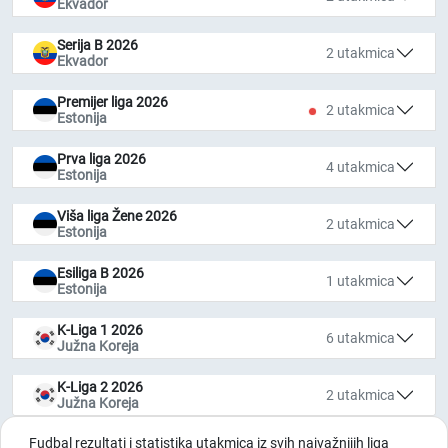
Ekvador
Serija B 2026
2 utakmica
Ekvador
Premijer liga 2026
2 utakmica
Estonija
Prva liga 2026
4 utakmica
Estonija
Viša liga Žene 2026
2 utakmica
Estonija
Esiliga B 2026
1 utakmica
Estonija
K-Liga 1 2026
6 utakmica
Južna Koreja
K-Liga 2 2026
2 utakmica
Južna Koreja
Fudbal rezultati i statistika utakmica iz svih najvažnijih liga