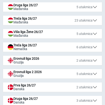
Druga liga 26/27
5 utakmica
Mađarska
Treća liga 26/27
23 utakmica
Mađarska
Viša liga Žene 26/27
5 utakmica
Mađarska
Treća liga 26/27
6 utakmica
Nemačka
Erovnuli liga 2026
2 utakmica
Gruzija
Erovnuli liga 2 2026
5 utakmica
Gruzija
Prva liga 26/27
2 utakmica
Danska
Druga liga 26/27
3 utakmica
Danska