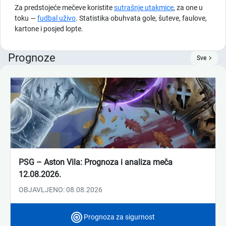
Za predstojeće mečeve koristite
sutrašnje utakmice
, za one u
toku —
fudbal uživo
. Statistika obuhvata gole, šuteve, faulove,
kartone i posjed lopte.
Prognoze
Sve
PSG – Aston Vila: Prognoza i analiza meča
12.08.2026.
OBJAVLJENO: 08.08.2026
Prognoza za sigurnost