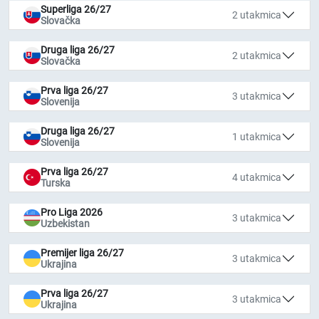
Superliga 26/27
2 utakmica
Slovačka
Druga liga 26/27
2 utakmica
Slovačka
Prva liga 26/27
3 utakmica
Slovenija
Druga liga 26/27
1 utakmica
Slovenija
Prva liga 26/27
4 utakmica
Turska
Pro Liga 2026
3 utakmica
Uzbekistan
Premijer liga 26/27
3 utakmica
Ukrajina
Prva liga 26/27
3 utakmica
Ukrajina