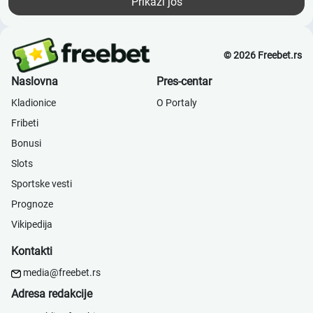
Prikaži još
© 2026 Freebet.rs
Naslovna
Pres-centar
Kladionice
О Portaly
Fribeti
Bonusi
Slots
Sportske vesti
Prognoze
Vikipedija
Kontakti
media@freebet.rs
Adresa redakcije