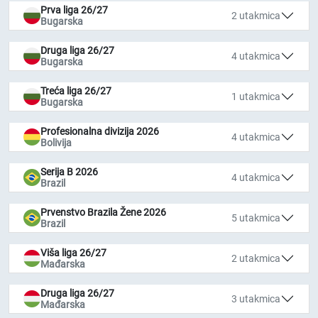
Prva liga 26/27
2 utakmica
Bugarska
Druga liga 26/27
4 utakmica
Bugarska
Treća liga 26/27
1 utakmica
Bugarska
Profesionalna divizija 2026
4 utakmica
Bolivija
Serija B 2026
4 utakmica
Brazil
Prvenstvo Brazila Žene 2026
5 utakmica
Brazil
Viša liga 26/27
2 utakmica
Mađarska
Druga liga 26/27
3 utakmica
Mađarska