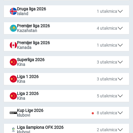
Druga liga 2026
1 utakmica
Island
Premijer liga 2026
4 utakmica
Kazahstan
Premijer liga 2026
1 utakmica
Kanada
Superliga 2026
3 utakmica
Kina
Liga 1 2026
3 utakmica
Kina
Liga 2 2026
5 utakmica
Kina
Kup Lige 2026
8 utakmica
klubovi
Liga šampiona OFK 2026
2 utakmica
klubovi