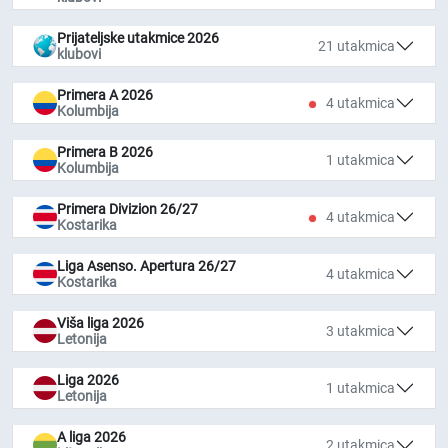
Prijateljske utakmice 2026
21 utakmica
klubovi
Primera A 2026
4 utakmica
Kolumbija
Primera B 2026
1 utakmica
Kolumbija
Primera Divizion 26/27
4 utakmica
Kostarika
Liga Asenso. Apertura 26/27
4 utakmica
Kostarika
Viša liga 2026
3 utakmica
Letonija
Liga 2026
1 utakmica
Letonija
A liga 2026
2 utakmica