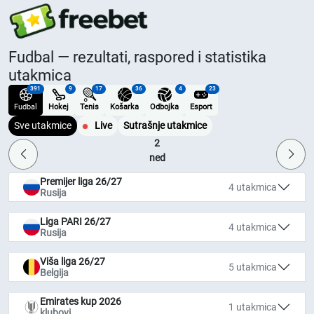
Fudbal — rezultati, raspored i statistika
utakmica
391
9
17
36
4
23
Fudbal
Hokej
Tenis
Košarka
Odbojka
Esport
Sve utakmice
Live
Sutrašnje utakmice
2
ned
Premijer liga 26/27
4 utakmica
Rusija
Liga PARI 26/27
4 utakmica
Rusija
Viša liga 26/27
5 utakmica
Belgija
Emirates kup 2026
1 utakmica
klubovi