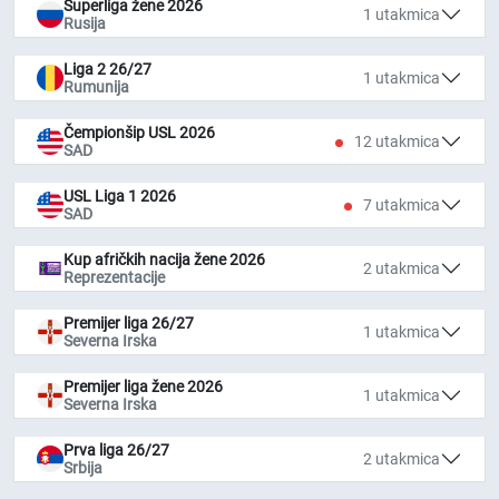
Superliga žene 2026
1 utakmica
Rusija
Liga 2 26/27
1 utakmica
Rumunija
Čempionšip USL 2026
12 utakmica
SAD
USL Liga 1 2026
7 utakmica
SAD
Kup afričkih nacija žene 2026
2 utakmica
Reprezentacije
Premijer liga 26/27
1 utakmica
Severna Irska
Premijer liga žene 2026
1 utakmica
Severna Irska
Prva liga 26/27
2 utakmica
Srbija