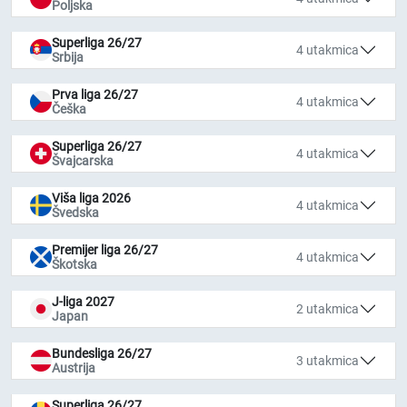
Poljska
Superliga 26/27
4 utakmica
Srbija
Prva liga 26/27
4 utakmica
Češka
Superliga 26/27
4 utakmica
Švajcarska
Viša liga 2026
4 utakmica
Švedska
Premijer liga 26/27
4 utakmica
Škotska
J-liga 2027
2 utakmica
Japan
Bundesliga 26/27
3 utakmica
Austrija
Superliga 26/27