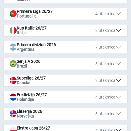
Primeira Liga 26/27
4 utakmica
Portugalija
Kup Italije 26/27
2 utakmica
Italija
Primera divizion 2026
7 utakmica
Argentina
Serija A 2026
8 utakmica
Brazil
Superliga 26/27
2 utakmica
Danska
Eredivizija 26/27
4 utakmica
Holandija
Elitserija 2026
3 utakmica
Norveška
Ekstraklasa 26/27
4 utakmica