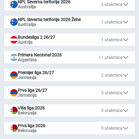
NPL Severna teritorija 2026
2 utakmica
Australija
NPL Severna teritorija 2026 Žene
1 utakmica
Australija
Bundesliga 2 26/27
1 utakmica
Austrija
Primera Nacional 2026
11 utakmica
Argentina
Premijer liga 26/27
2 utakmica
Jermenija
Prva liga 26/27
3 utakmica
Jermenija
Viša liga 2026
3 utakmica
Belorusija
Prva liga 2026
3 utakmica
Belorusija