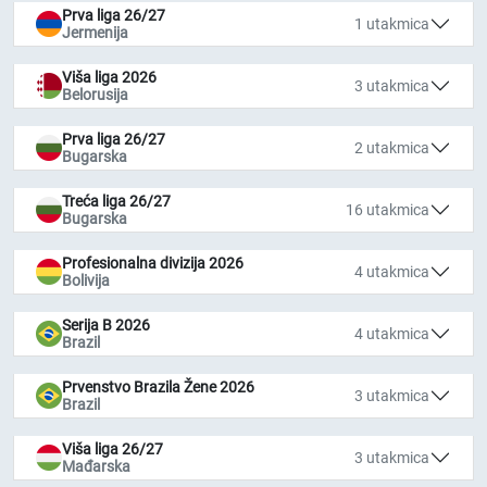
Prva liga 26/27
1 utakmica
Jermenija
Viša liga 2026
3 utakmica
Belorusija
Prva liga 26/27
2 utakmica
Bugarska
Treća liga 26/27
16 utakmica
Bugarska
Profesionalna divizija 2026
4 utakmica
Bolivija
Serija B 2026
4 utakmica
Brazil
Prvenstvo Brazila Žene 2026
3 utakmica
Brazil
Viša liga 26/27
3 utakmica
Mađarska