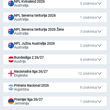
NPL Kvinslend 2026
5 utakmica
Australija
NPL Severna teritorija 2026
1 utakmica
Australija
NPL Severna teritorija 2026 Žene
3 utakmica
Australija
NPL Južna Australija 2026
2 utakmica
Australija
Bundesliga 2 26/27
4 utakmica
Austrija
Nacionalna liga 26/27
12 utakmica
Engleska
Primera Nacional 2026
8 utakmica
Argentina
Premijer liga 26/27
1 utakmica
Jermenija