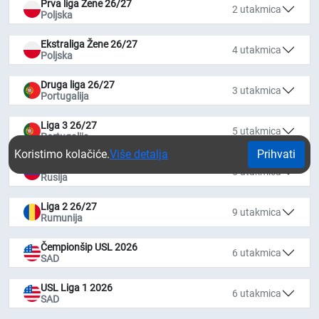
Prva liga Žene 26/27
2 utakmica
Poljska
Ekstraliga Žene 26/27
4 utakmica
Poljska
Druga liga 26/27
3 utakmica
Portugalija
Liga 3 26/27
5 utakmica
Portugalija
Koristimo kolačiće.
Više detalja
Prihvati
Superliga žene 2026
5 utakmica
Rusija
Liga 2 26/27
9 utakmica
Rumunija
Čempionšip USL 2026
6 utakmica
SAD
USL Liga 1 2026
6 utakmica
SAD