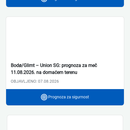
Bodø/Glimt – Union SG: prognoza za meč
11.08.2026. na domaćem terenu
OBJAVLJENO: 07.08.2026
Prognoza za sigurnost