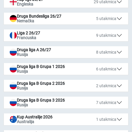
29 utakmica
Engleska
Druga Bundesliga 26/27
5 utakmica
Nemačka
Liga 2 26/27
9 utakmica
Francuska
Druga liga A 26/27
8 utakmica
Rusija
Druga liga B Grupa 1 2026
6 utakmica
Rusija
Druga liga B Grupa 2 2026
2 utakmica
Rusija
Druga liga B Grupa 3 2026
7 utakmica
Rusija
Kup Australije 2026
1 utakmica
Australija