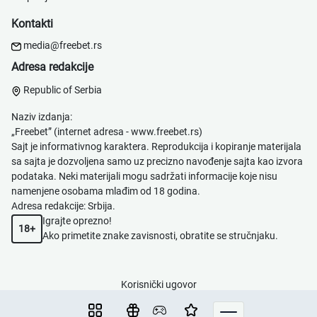
Kontakti
media@freebet.rs
Adresa redakcije
Republic of Serbia
Naziv izdanja:
„Freebet” (internet adresa -
www.freebet.rs
)
Sajt je informativnog karaktera. Reprodukcija i kopiranje materijala
sa sajta je dozvoljena samo uz precizno navođenje sajta kao izvora
podataka. Neki materijali mogu sadržati informacije koje nisu
namenjene osobama mlađim od 18 godina.
Adresa redakcije: Srbija.
Igrajte oprezno!
18+
Ako primetite znake zavisnosti, obratite se stručnjaku.
Korisnički ugovor
Politika privatnosti