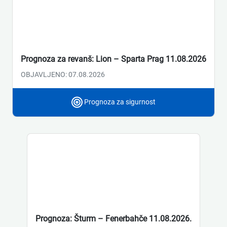
Prognoza za revanš: Lion – Sparta Prag 11.08.2026
OBJAVLJENO: 07.08.2026
Prognoza za sigurnost
Prognoza: Šturm – Fenerbahče 11.08.2026.