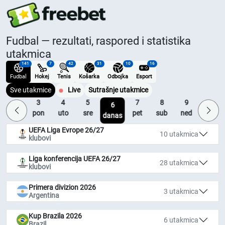
Fudbal — rezultati, raspored i statistika
utakmica
141
7
42
31
10
16
Fudbal
Hokej
Tenis
Košarka
Odbojka
Esport
Sve utakmice
Live
Sutrašnje utakmice
2
3
4
5
7
8
9
10
6
ned
pon
uto
sre
pet
sub
ned
pon
danas
UEFA Liga Evrope 26/27
10 utakmica
klubovi
Liga konferencija UEFA 26/27
28 utakmica
klubovi
Primera divizion 2026
3 utakmica
Argentina
Kup Brazila 2026
6 utakmica
Brazil