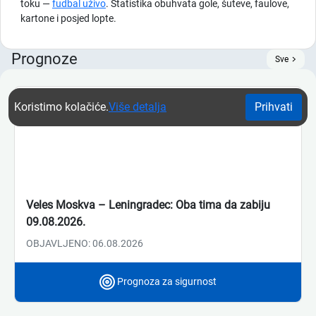
toku —
fudbal uživo
. Statistika obuhvata gole, šuteve, faulove,
kartone i posjed lopte.
Prognoze
Sve
Koristimo kolačiće.
Više detalja
Prihvati
Veles Moskva – Leningradec: Oba tima da zabiju
09.08.2026.
OBJAVLJENO: 06.08.2026
Prognoza za sigurnost