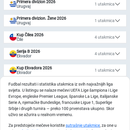
Primera divizion 2026
1 utakmica
Urugvaj
Primera divizion. Žene 2026
1 utakmica
Urugvaj
Kup Čilea 2026
4 utakmica
Čile
Serija B 2026
4 utakmica
Ekvador
Kup Ekvadora 2026
1 utakmica
Ekvador
Fudbal rezultati i statistika utakmica iz svih najvažnijih liga
svijeta. U listingu se nalaze mečevi UEFA Lige šampiona i Lige
Evrope, engleske Premier League, španske La Lige, italijanske
Serie A, njemačke Bundeslige, francuske Ligue 1, Superlige
Srbije i drugih turnira — preko 100 prvenstava ukupno. Skor
uživo se ažurira u realnom vremenu.
Za predstojeće mečeve koristite
sutrašnje utakmice
, za one u