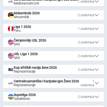
1 utakmica
Međunarodni (ml
Mokambola 2026
2 utakmica
Mozambik
Liga 1 2026
1 utakmica
Peru
Čempionšip USL 2026
3 utakmica
SAD
USL Liga 1 2026
2 utakmica
SAD
Kup afričkih nacija žene 2026
2 utakmica
Reprezentacije
Centralnoameričke i Karipske igre Žene 2026
1
Reprezentacije
utakmica
Superliga 2026
2 utakmica
Uzbekistan