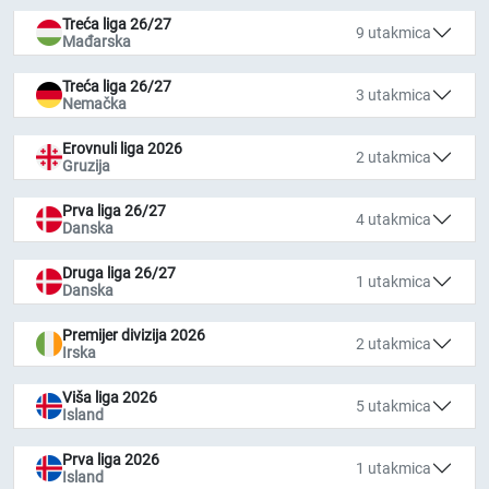
Treća liga 26/27
9 utakmica
Mađarska
Treća liga 26/27
3 utakmica
Nemačka
Erovnuli liga 2026
2 utakmica
Gruzija
Prva liga 26/27
4 utakmica
Danska
Druga liga 26/27
1 utakmica
Danska
Premijer divizija 2026
2 utakmica
Irska
Viša liga 2026
5 utakmica
Island
Prva liga 2026
1 utakmica
Island