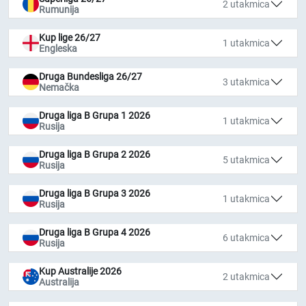
2 utakmica
Rumunija
Kup lige 26/27
1 utakmica
Engleska
Druga Bundesliga 26/27
3 utakmica
Nemačka
Druga liga B Grupa 1 2026
1 utakmica
Rusija
Druga liga B Grupa 2 2026
5 utakmica
Rusija
Druga liga B Grupa 3 2026
1 utakmica
Rusija
Druga liga B Grupa 4 2026
6 utakmica
Rusija
Kup Australije 2026
2 utakmica
Australija