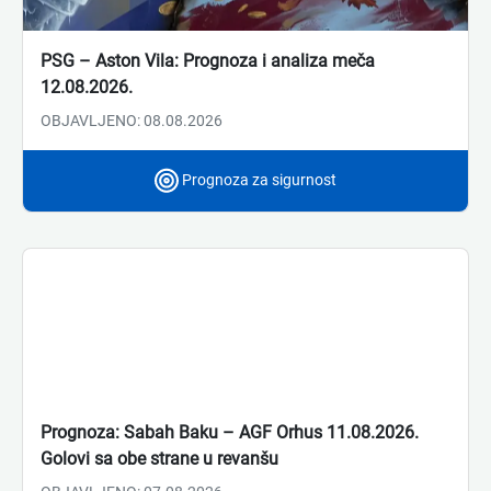
PSG – Aston Vila: Prognoza i analiza meča
12.08.2026.
OBJAVLJENO: 08.08.2026
Prognoza za sigurnost
Prognoza: Sabah Baku – AGF Orhus 11.08.2026.
Golovi sa obe strane u revanšu