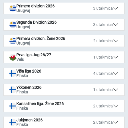
Primera divizion 2026
3 utakmica
Urugvaj
Segunda Divizion 2026
3 utakmica
Urugvaj
Primera divizion. Žene 2026
2 utakmica
Urugvaj
Prva liga Jug 26/27
1 utakmica
Vels
Viša liga 2026
4 utakmica
Finska
Ykkönen 2026
1 utakmica
Finska
Kansalinen liga. Žene 2026
2 utakmica
Finska
Jukjonen 2026
2 utakmica
Finska