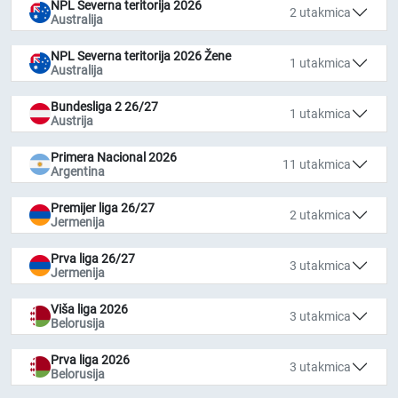
NPL Severna teritorija 2026
2 utakmica
Australija
NPL Severna teritorija 2026 Žene
1 utakmica
Australija
Bundesliga 2 26/27
1 utakmica
Austrija
Primera Nacional 2026
11 utakmica
Argentina
Premijer liga 26/27
2 utakmica
Jermenija
Prva liga 26/27
3 utakmica
Jermenija
Viša liga 2026
3 utakmica
Belorusija
Prva liga 2026
3 utakmica
Belorusija