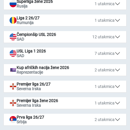
Superliga žene 2026
1 utakmica
Rusija
Liga 2 26/27
1 utakmica
Rumunija
Čempionšip USL 2026
12 utakmica
SAD
USL Liga 1 2026
7 utakmica
SAD
Kup afričkih nacija žene 2026
2 utakmica
Reprezentacije
Premijer liga 26/27
1 utakmica
Severna Irska
Premijer liga žene 2026
1 utakmica
Severna Irska
Prva liga 26/27
2 utakmica
Srbija