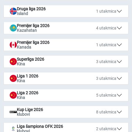
Druga liga 2026
1 utakmica
Island
Premijer liga 2026
4 utakmica
Kazahstan
Premijer liga 2026
1 utakmica
Kanada
Superliga 2026
3 utakmica
Kina
Liga 1 2026
3 utakmica
Kina
Liga 2 2026
5 utakmica
Kina
Kup Lige 2026
8 utakmica
klubovi
Liga šampiona OFK 2026
2 utakmica
klubovi