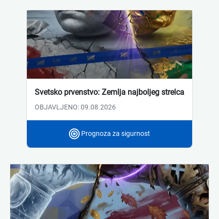
Svetsko prvenstvo: Zemlja najboljeg strelca
OBJAVLJENO: 09.08.2026
Prognoza za sigurnost