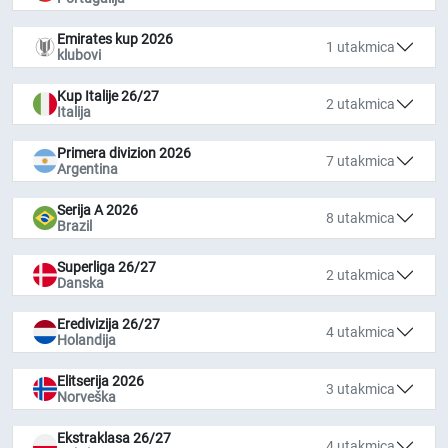
Emirates kup 2026
1 utakmica
klubovi
Kup Italije 26/27
2 utakmica
Italija
Primera divizion 2026
7 utakmica
Argentina
Serija A 2026
8 utakmica
Brazil
Superliga 26/27
2 utakmica
Danska
Eredivizija 26/27
4 utakmica
Holandija
Elitserija 2026
3 utakmica
Norveška
Ekstraklasa 26/27
4 utakmica