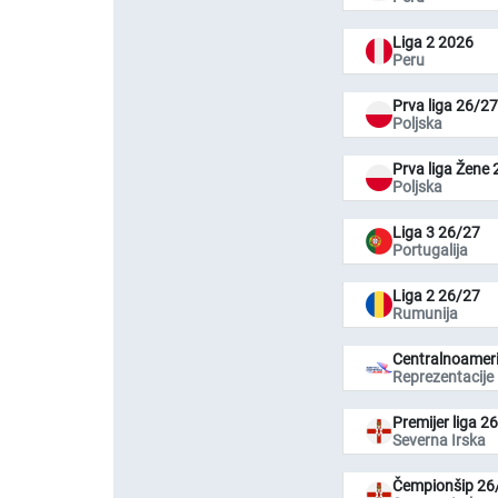
Liga 2 2026
Peru
Prva liga 26/27
Poljska
Prva liga Žene
Poljska
Liga 3 26/27
Portugalija
Liga 2 26/27
Rumunija
Centralnoameri
Reprezentacije
Premijer liga 2
Severna Irska
Čempionšip 26