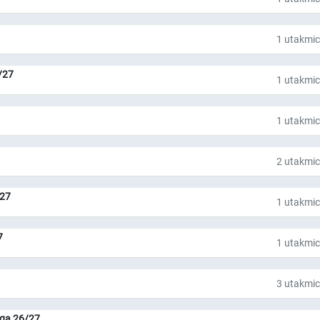
1 utakmi
/27
1 utakmi
1 utakmi
2 utakmi
/27
1 utakmi
7
1 utakmi
3 utakmi
iga 26/27