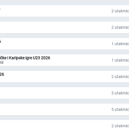
6
2 utakmi
2 utakmi
6
1 utakmi
čke i Karipske igre U23 2026
1 utakmi
ml
26
2 utakmi
3 utakmi
5 utakmi
2 utakmi