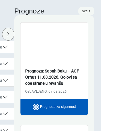
Prognoze
Sve
11
12
13
14
uto
sre
čet
pet
ca
ca
Prognoza: Sabah Baku – AGF
Orhus 11.08.2026. Golovi sa
ca
obe strane u revanšu
OBJAVLJENO: 07.08.2026
ca
Prognoza za sigurnost
ca
ca