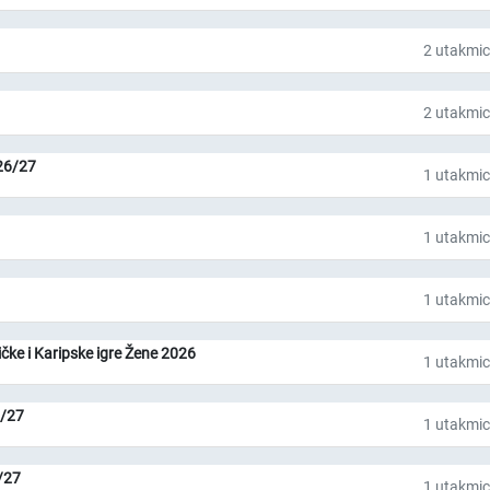
2 utakmi
2 utakmi
 26/27
1 utakmi
1 utakmi
1 utakmi
čke i Karipske igre Žene 2026
1 utakmi
6/27
1 utakmi
/27
1 utakmi