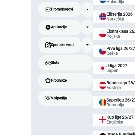
Holandija
Promokodovi
Elitserija 2026
Norveška
Aplikacije
Ekstraklasa 26
Poljska
Sportske vesti
Prva liga 26/27
Češka
Slots
J-liga 2027
Japan
Prognoze
Bundesliga 26
Austrija
Vikipedija
Superliga 26/2
Rumunija
Kup lige 26/27
Engleska
Druga Bundesl