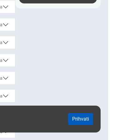
ca
ca
ca
ca
ca
ca
ca
Prihvati
ca