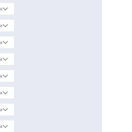
ca
ca
ca
ca
ca
ca
ca
ca