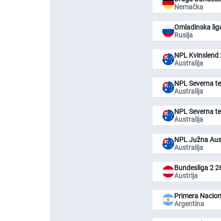
Nemačka
Omladinska lig
Rusija
NPL Kvinslend
Australija
NPL Severna ter
Australija
NPL Severna te
Australija
NPL Južna Aust
Australija
Bundesliga 2 2
Austrija
Primera Nacion
Argentina