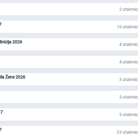
2 utakmi
7
16 utakmi
ivizija 2026
4 utakmi
4 utakmi
ila Žene 2026
3 utakmi
3 utakmi
27
5 utakmi
7
23 utakmi