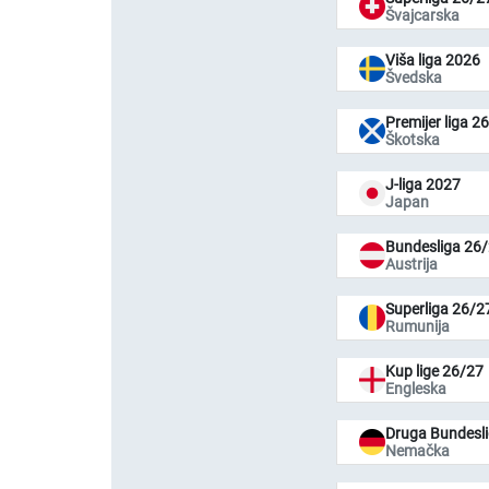
Švajcarska
Viša liga 2026
Švedska
Premijer liga 2
Škotska
J-liga 2027
Japan
Bundesliga 26
Austrija
Superliga 26/2
Rumunija
Kup lige 26/27
Engleska
Druga Bundesl
Nemačka