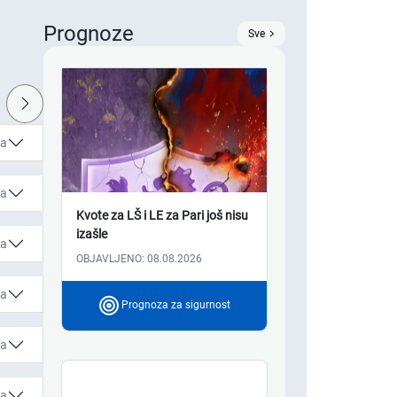
Prognoze
Sve
12
13
14
15
sre
čet
pet
sub
ca
ca
Kvote za LŠ i LE za Pari još nisu
izašle
ca
OBJAVLJENO: 08.08.2026
ca
Prognoza za sigurnost
ca
ca