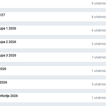
9 utakmi
6/27
8 utakmi
rupa 1 2026
6 utakmi
rupa 2 2026
2 utakmi
rupa 3 2026
7 utakmi
 2026
1 utakmi
 2026
5 utakmi
itorija 2026
1 utakmi