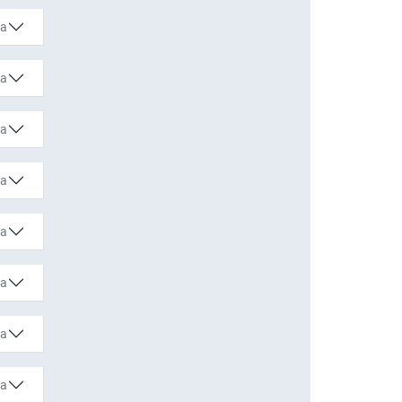
ca
ca
ca
ca
ca
ca
ca
ca