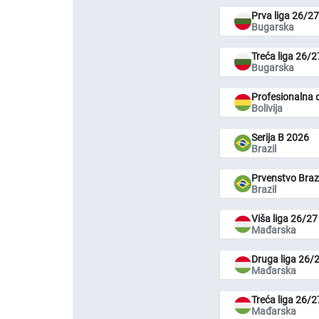
Prva liga 26/27
Bugarska
Treća liga 26/2
Bugarska
Profesionalna d
Bolivija
Serija B 2026
Brazil
Prvenstvo Braz
Brazil
Viša liga 26/27
Mađarska
Druga liga 26/
Mađarska
Treća liga 26/2
Mađarska