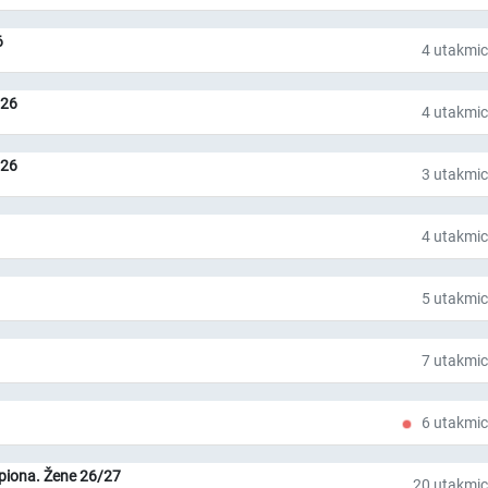
6
4 utakmi
026
4 utakmi
026
3 utakmi
4 utakmi
5 utakmi
7 utakmi
6 utakmi
piona. Žene 26/27
20 utakmi