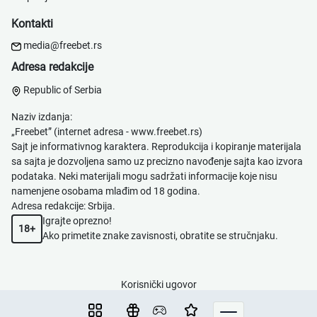
Kontakti
media@freebet.rs
Adresa redakcije
Republic of Serbia
Naziv izdanja:
„Freebet” (internet adresa -
www.freebet.rs
)
Sajt je informativnog karaktera. Reprodukcija i kopiranje materijala
sa sajta je dozvoljena samo uz precizno navođenje sajta kao izvora
podataka. Neki materijali mogu sadržati informacije koje nisu
namenjene osobama mlađim od 18 godina.
Adresa redakcije: Srbija.
Igrajte oprezno!
18+
Ako primetite znake zavisnosti, obratite se stručnjaku.
Korisnički ugovor
Politika privatnosti