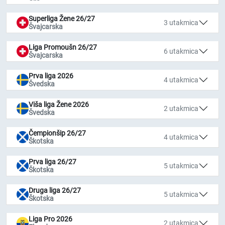
Superliga Žene 26/27
3 utakmica
Švajcarska
Liga Promoušn 26/27
6 utakmica
Švajcarska
Prva liga 2026
4 utakmica
Švedska
Viša liga Žene 2026
2 utakmica
Švedska
Čempionšip 26/27
4 utakmica
Škotska
Prva liga 26/27
5 utakmica
Škotska
Druga liga 26/27
5 utakmica
Škotska
Liga Pro 2026
2 utakmica