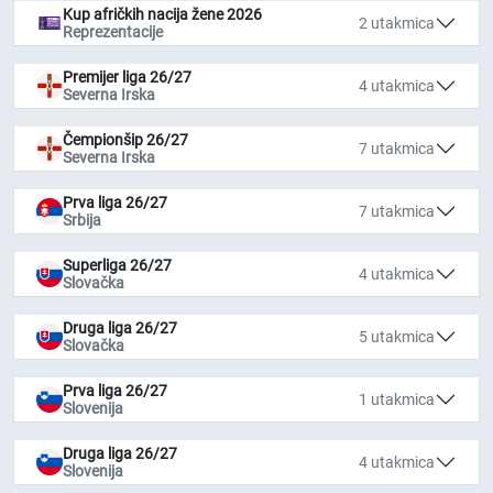
Kup afričkih nacija žene 2026
2 utakmica
Reprezentacije
Premijer liga 26/27
4 utakmica
Severna Irska
Čempionšip 26/27
7 utakmica
Severna Irska
Prva liga 26/27
7 utakmica
Srbija
Superliga 26/27
4 utakmica
Slovačka
Druga liga 26/27
5 utakmica
Slovačka
Prva liga 26/27
1 utakmica
Slovenija
Druga liga 26/27
4 utakmica
Slovenija