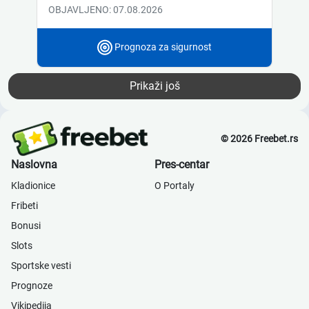
OBJAVLJENO: 07.08.2026
Prognoza za sigurnost
Prikaži još
© 2026 Freebet.rs
Naslovna
Pres-centar
Kladionice
О Portaly
Fribeti
Bonusi
Slots
Sportske vesti
Prognoze
Vikipedija