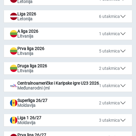
Letonija
Liga 2026
6 utakmica
Letonija
A liga 2026
1 utakmica
Litvanija
Prva liga 2026
5 utakmica
Litvanija
Druga liga 2026
2 utakmica
Litvanija
Centralnoameričke i Karipske igre U23 2026
1 utakmica
Međunarodni (ml
Superliga 26/27
2 utakmica
Moldavija
Liga 1 26/27
3 utakmica
Moldavija
Prva liga 26/27