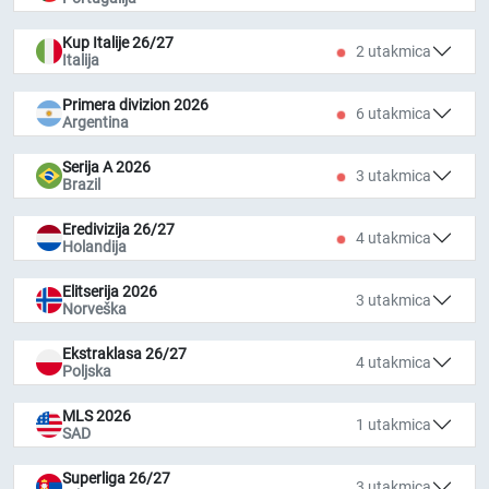
Kup Italije 26/27
2 utakmica
Italija
Primera divizion 2026
6 utakmica
Argentina
Serija A 2026
3 utakmica
Brazil
Eredivizija 26/27
4 utakmica
Holandija
Elitserija 2026
3 utakmica
Norveška
Ekstraklasa 26/27
4 utakmica
Poljska
MLS 2026
1 utakmica
SAD
Superliga 26/27
3 utakmica