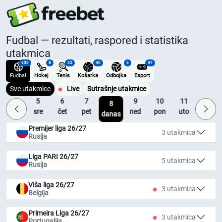
Fudbal — rezultati, raspored i statistika
utakmica
638
8
32
40
6
47
Fudbal
Hokej
Tenis
Košarka
Odbojka
Esport
Sve utakmice
Live
Sutrašnje utakmice
4
5
6
7
9
10
11
12
8
uto
sre
čet
pet
ned
pon
uto
sre
danas
Premijer liga 26/27
3 utakmica
Rusija
Liga PARI 26/27
5 utakmica
Rusija
Viša liga 26/27
3 utakmica
Belgija
Primeira Liga 26/27
3 utakmica
Portugalija