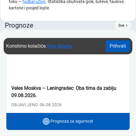
toku —
fudbal uživo
. Statistika obuhvata gole, šuteve, faulove,
kartone i posjed lopte.
Prognoze
Sve
Koristimo kolačiće.
Više detalja
Prihvati
Veles Moskva – Leningradec: Oba tima da zabiju
09.08.2026.
OBJAVLJENO: 06.08.2026
Prognoza za sigurnost