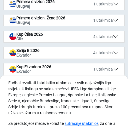
Primera divizion 2026
1 utakmica
Urugvaj
Primera divizion. Žene 2026
1 utakmica
Urugvaj
Kup Čilea 2026
4 utakmica
Čile
Serija B 2026
4 utakmica
Ekvador
Kup Ekvadora 2026
1 utakmica
Ekvador
Fudbal rezultati i statistika utakmica iz svih najvažnijih liga
svijeta. U listingu se nalaze mečevi UEFA Lige šampiona i Lige
Evrope, engleske Premier League, španske La Lige, italijanske
Serie A, njemačke Bundeslige, francuske Ligue 1, Superlige
Srbije i drugih turnira — preko 100 prvenstava ukupno. Skor
uživo se ažurira u realnom vremenu.
Za predstojeće mečeve koristite
sutrašnje utakmice
, za one u