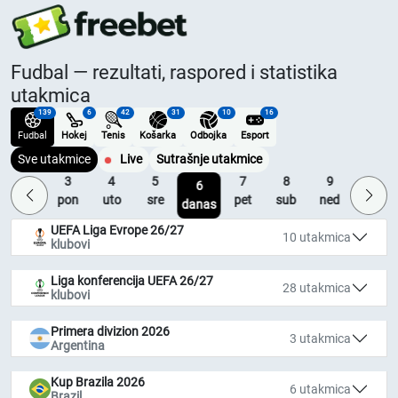
Fudbal — rezultati, raspored i statistika
utakmica
139
6
42
31
10
16
Fudbal
Hokej
Tenis
Košarka
Odbojka
Esport
Sve utakmice
Live
Sutrašnje utakmice
2
3
4
5
7
8
9
10
6
ned
pon
uto
sre
pet
sub
ned
pon
danas
UEFA Liga Evrope 26/27
10 utakmica
klubovi
Liga konferencija UEFA 26/27
28 utakmica
klubovi
Primera divizion 2026
3 utakmica
Argentina
Kup Brazila 2026
6 utakmica
Brazil