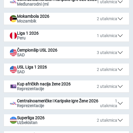
1 utakmica
Međunarodni (ml
Mokambola 2026
2 utakmica
Mozambik
Liga 1 2026
1 utakmica
Peru
Čempionšip USL 2026
3 utakmica
SAD
USL Liga 1 2026
2 utakmica
SAD
Kup afričkih nacija žene 2026
2 utakmica
Reprezentacije
Centralnoameričke i Karipske igre Žene 2026
1
Reprezentacije
utakmica
Superliga 2026
2 utakmica
Uzbekistan