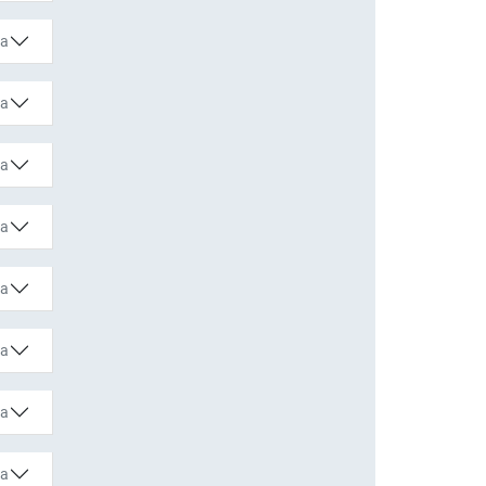
ca
ca
ca
ca
ca
ca
ca
ca