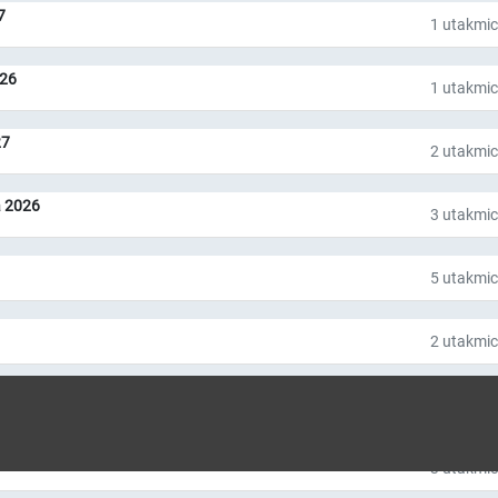
7
1 utakmi
026
1 utakmi
27
2 utakmi
ja 2026
3 utakmi
5 utakmi
2 utakmi
2026
3 utakmi
3 utakmi