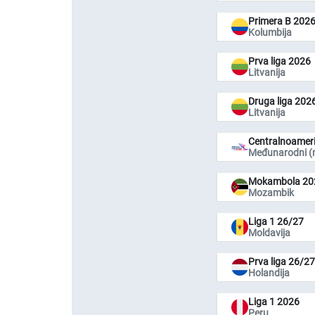
Primera B 202
Kolumbija
Prva liga 2026
Litvanija
Druga liga 202
Litvanija
Centralnoameri
Međunarodni (
Mokambola 20
Mozambik
Liga 1 26/27
Moldavija
Prva liga 26/27
Holandija
Liga 1 2026
Peru