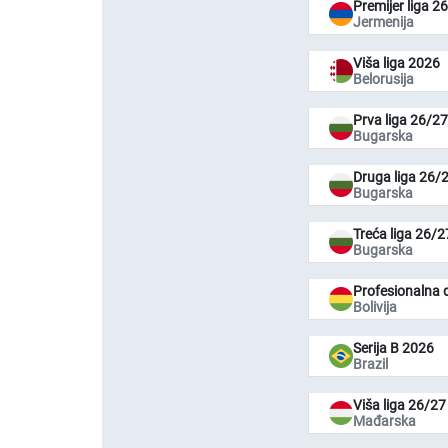
Premijer liga 2
Jermenija
Viša liga 2026
Belorusija
Prva liga 26/27
Bugarska
Druga liga 26/
Bugarska
Treća liga 26/2
Bugarska
Profesionalna d
Bolivija
Serija B 2026
Brazil
Viša liga 26/27
Mađarska