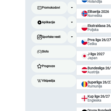
Holandija
Promokodovi
Elitserija 2026
Norveška
Aplikacije
Ekstraklasa 26
Poljska
Sportske vesti
Prva liga 26/27
Češka
Slots
J-liga 2027
Japan
Prognoze
Bundesliga 26
Austrija
Vikipedija
Superliga 26/2
Rumunija
Kup lige 26/27
Engleska
Druga Bundesl