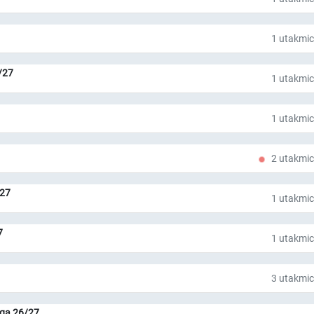
1 utakmi
/27
1 utakmi
1 utakmi
2 utakmi
/27
1 utakmi
7
1 utakmi
3 utakmi
iga 26/27