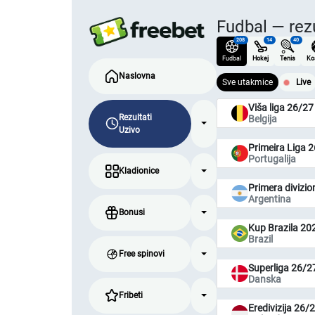
Fudbal — rezu
208
14
40
Fudbal
Hokej
Tenis
Ko
Naslovna
Sve utakmice
Live
Viša liga 26/27
Rezultati
Belgija
Uzivo
Primeira Liga 
Portugalija
Kladionice
Primera divizi
Argentina
Bonusi
Kup Brazila 20
Brazil
Free spinovi
Superliga 26/2
Danska
Fribeti
Eredivizija 26/