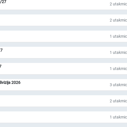
6/27
2 utakmi
2 utakmi
1 utakmi
27
1 utakmi
7
1 utakmi
ivizija 2026
3 utakmi
2 utakmi
1 utakmi