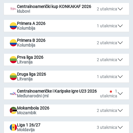
Centralnoamerički kup KONKAKAF 2026
2 utakmica
klubovi
Primera A 2026
1 utakmica
Kolumbija
Primera B 2026
2 utakmica
Kolumbija
Prva liga 2026
2 utakmica
Litvanija
Druga liga 2026
1 utakmica
Litvanija
Centralnoameričke i Karipske igre U23 2026
1
Međunarodni (ml
utakmica
Mokambola 2026
2 utakmica
Mozambik
Liga 1 26/27
3 utakmica
Moldavija