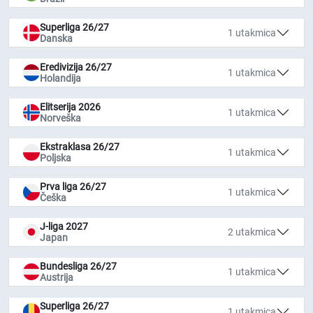
Superliga 26/27
1 utakmica
Danska
Eredivizija 26/27
1 utakmica
Holandija
Elitserija 2026
1 utakmica
Norveška
Ekstraklasa 26/27
1 utakmica
Poljska
Prva liga 26/27
1 utakmica
Češka
J-liga 2027
2 utakmica
Japan
Bundesliga 26/27
1 utakmica
Austrija
Superliga 26/27
1 utakmica