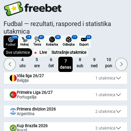
Fudbal — rezultati, raspored i statistika
utakmica
209
14
41
34
11
64
Fudbal
Hokej
Tenis
Košarka
Odbojka
Esport
Sve utakmice
Live
Sutrašnje utakmice
3
4
5
6
8
9
10
11
7
pon
uto
sre
čet
sub
ned
pon
uto
danas
Viša liga 26/27
1 utakmica
Belgija
Primeira Liga 26/27
1 utakmica
Portugalija
Primera divizion 2026
2 utakmica
Argentina
Kup Brazila 2026
2 utakmica
Brazil