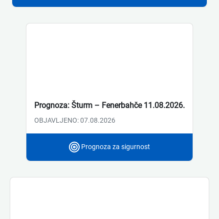
Prognoza: Šturm – Fenerbahče 11.08.2026.
OBJAVLJENO: 07.08.2026
Prognoza za sigurnost