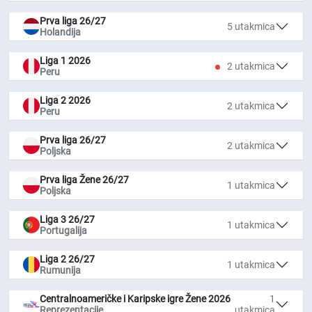
Prva liga 26/27
5 utakmica
Holandija
Liga 1 2026
2 utakmica
Peru
Liga 2 2026
2 utakmica
Peru
Prva liga 26/27
2 utakmica
Poljska
Prva liga Žene 26/27
1 utakmica
Poljska
Liga 3 26/27
1 utakmica
Portugalija
Liga 2 26/27
1 utakmica
Rumunija
Centralnoameričke i Karipske igre Žene 2026
1
Reprezentacije
utakmica