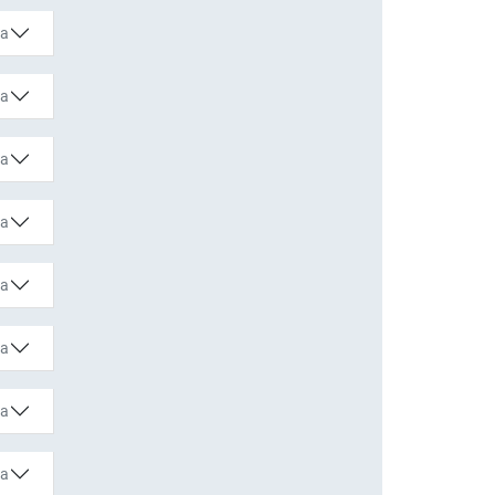
ca
ca
ca
ca
ca
ca
ca
ca