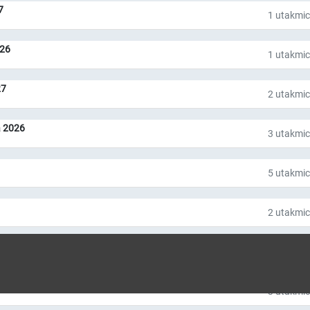
7
1 utakmi
026
1 utakmi
27
2 utakmi
ja 2026
3 utakmi
5 utakmi
2 utakmi
2026
3 utakmi
3 utakmi