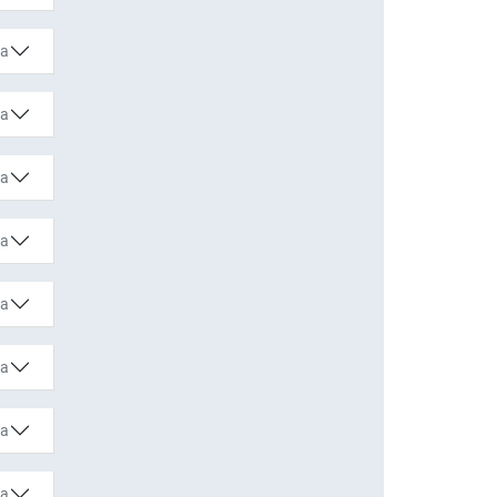
ca
ca
ca
ca
ca
ca
ca
ca