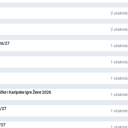
2 utakmi
2 utakmi
 26/27
1 utakmi
1 utakmi
1 utakmi
čke i Karipske igre Žene 2026
1 utakmi
6/27
1 utakmi
/27
1 utakmi