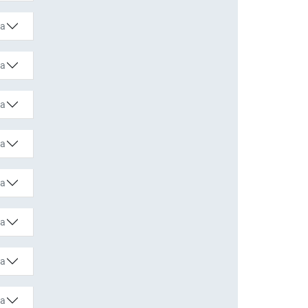
ca
ca
ca
ca
ca
ca
ca
ca