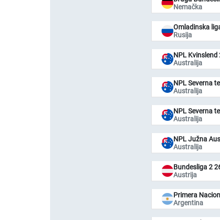
Nemačka
Omladinska lig
Rusija
NPL Kvinslend
Australija
NPL Severna ter
Australija
NPL Severna te
Australija
NPL Južna Aust
Australija
Bundesliga 2 2
Austrija
Primera Nacion
Argentina