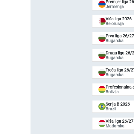
Premijer liga 2
Jermenija
Viša liga 2026
Belorusija
Prva liga 26/27
Bugarska
Druga liga 26/
Bugarska
Treća liga 26/2
Bugarska
Profesionalna d
Bolivija
Serija B 2026
Brazil
Viša liga 26/27
Mađarska