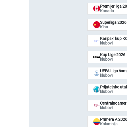
Premijer liga 2
Kanada
Superliga 2026
Kina
Karipski kup 
klubovi
Kup Lige 2026
klubovi
UEFA Liga šam
klubovi
Prijateljske ut
klubovi
Centralnoamer
klubovi
Primera A 202
Kolumbija