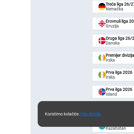
Treća liga 26/2
Nemačka
Erovnuli liga 2
Gruzija
Druga liga 26/
Danska
Premijer divizi
Irska
Prva liga 2026
Irska
Prva liga 2026
Island
Viša liga Žene 
Island
Koristimo kolačiće.
Više detalja
Prva liga 2026
Kazahstan