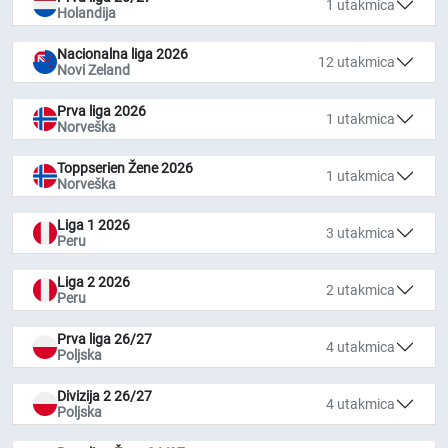
1 utakmica
Holandija
Nacionalna liga 2026
12 utakmica
Novi Zeland
Prva liga 2026
1 utakmica
Norveška
Toppserien Žene 2026
1 utakmica
Norveška
Liga 1 2026
3 utakmica
Peru
Liga 2 2026
2 utakmica
Peru
Prva liga 26/27
4 utakmica
Poljska
Divizija 2 26/27
4 utakmica
Poljska