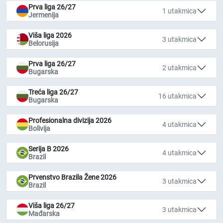
Prva liga 26/27
1 utakmica
Jermenija
Viša liga 2026
3 utakmica
Belorusija
Prva liga 26/27
2 utakmica
Bugarska
Treća liga 26/27
16 utakmica
Bugarska
Profesionalna divizija 2026
4 utakmica
Bolivija
Serija B 2026
4 utakmica
Brazil
Prvenstvo Brazila Žene 2026
3 utakmica
Brazil
Viša liga 26/27
3 utakmica
Mađarska