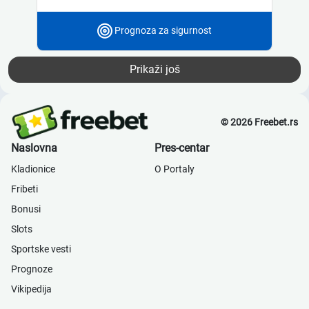
Prognoza za sigurnost
Prikaži još
© 2026 Freebet.rs
Naslovna
Pres-centar
Kladionice
О Portaly
Fribeti
Bonusi
Slots
Sportske vesti
Prognoze
Vikipedija