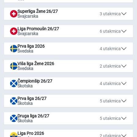
Superliga Žene 26/27
3 utakmica
Švajcarska
Liga Promoušn 26/27
6 utakmica
Švajcarska
Prva liga 2026
4 utakmica
Švedska
Viša liga Žene 2026
2 utakmica
Švedska
Čempionšip 26/27
4 utakmica
Škotska
Prva liga 26/27
5 utakmica
Škotska
Druga liga 26/27
5 utakmica
Škotska
Liga Pro 2026
2 utakmica