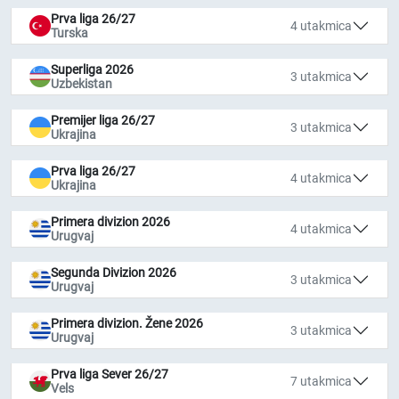
Prva liga 26/27
4 utakmica
Turska
Superliga 2026
3 utakmica
Uzbekistan
Premijer liga 26/27
3 utakmica
Ukrajina
Prva liga 26/27
4 utakmica
Ukrajina
Primera divizion 2026
4 utakmica
Urugvaj
Segunda Divizion 2026
3 utakmica
Urugvaj
Primera divizion. Žene 2026
3 utakmica
Urugvaj
Prva liga Sever 26/27
7 utakmica
Vels