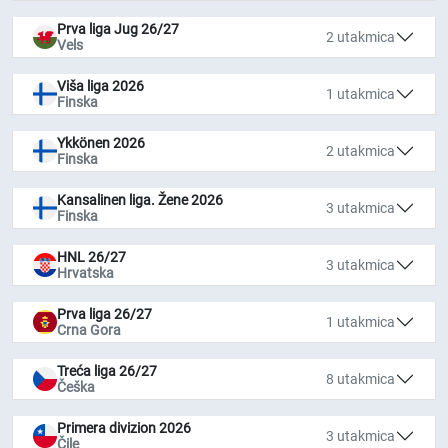
Prva liga Jug 26/27
2 utakmica
Vels
Viša liga 2026
1 utakmica
Finska
Ykkönen 2026
2 utakmica
Finska
Kansalinen liga. Žene 2026
3 utakmica
Finska
HNL 26/27
3 utakmica
Hrvatska
Prva liga 26/27
1 utakmica
Crna Gora
Treća liga 26/27
8 utakmica
Češka
Primera divizion 2026
3 utakmica
Čile