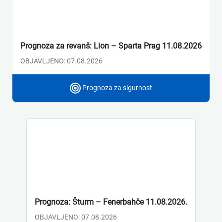
Prognoza za revanš: Lion – Sparta Prag 11.08.2026
OBJAVLJENO: 07.08.2026
Prognoza za sigurnost
Prognoza: Šturm – Fenerbahče 11.08.2026.
OBJAVLJENO: 07.08.2026