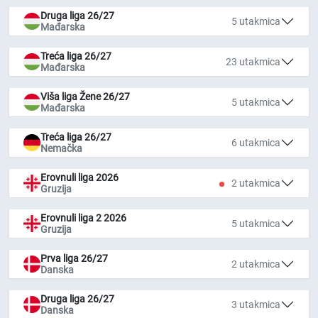
Druga liga 26/27
5 utakmica
Mađarska
Treća liga 26/27
23 utakmica
Mađarska
Viša liga Žene 26/27
5 utakmica
Mađarska
Treća liga 26/27
6 utakmica
Nemačka
Erovnuli liga 2026
2 utakmica
Gruzija
Erovnuli liga 2 2026
5 utakmica
Gruzija
Prva liga 26/27
2 utakmica
Danska
Druga liga 26/27
3 utakmica
Danska