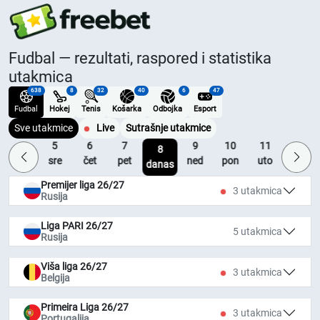
Fudbal — rezultati, raspored i statistika
utakmica
638
8
32
40
6
47
Fudbal
Hokej
Tenis
Košarka
Odbojka
Esport
Sve utakmice
Live
Sutrašnje utakmice
4
5
6
7
9
10
11
12
8
uto
sre
čet
pet
ned
pon
uto
sre
danas
Premijer liga 26/27
3 utakmica
Rusija
Liga PARI 26/27
5 utakmica
Rusija
Viša liga 26/27
3 utakmica
Belgija
Primeira Liga 26/27
3 utakmica
Portugalija