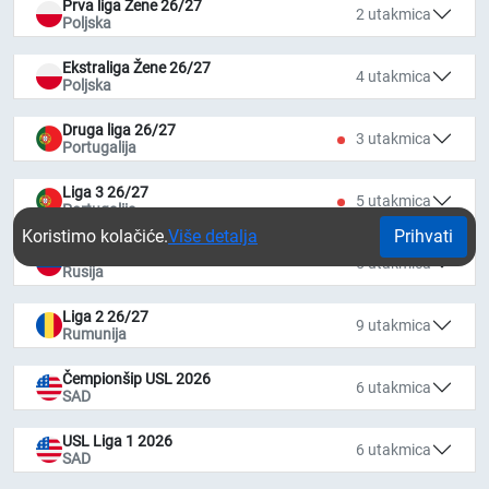
Prva liga Žene 26/27
2 utakmica
Poljska
Ekstraliga Žene 26/27
4 utakmica
Poljska
Druga liga 26/27
3 utakmica
Portugalija
Liga 3 26/27
5 utakmica
Portugalija
Koristimo kolačiće.
Više detalja
Prihvati
Superliga žene 2026
5 utakmica
Rusija
Liga 2 26/27
9 utakmica
Rumunija
Čempionšip USL 2026
6 utakmica
SAD
USL Liga 1 2026
6 utakmica
SAD