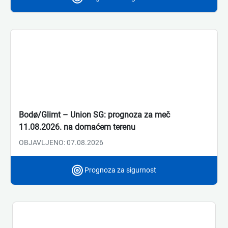
Bodø/Glimt – Union SG: prognoza za meč
11.08.2026. na domaćem terenu
OBJAVLJENO: 07.08.2026
Prognoza za sigurnost