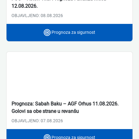
12.08.2026.
OBJAVLJENO: 08.08.2026
Prognoza za sigurnost
Prognoza: Sabah Baku – AGF Orhus 11.08.2026.
Golovi sa obe strane u revanšu
OBJAVLJENO: 07.08.2026
Prognoza za sigurnost