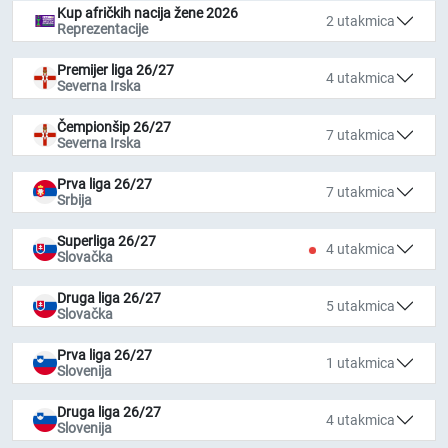
Kup afričkih nacija žene 2026
2 utakmica
Reprezentacije
Premijer liga 26/27
4 utakmica
Severna Irska
Čempionšip 26/27
7 utakmica
Severna Irska
Prva liga 26/27
7 utakmica
Srbija
Superliga 26/27
4 utakmica
Slovačka
Druga liga 26/27
5 utakmica
Slovačka
Prva liga 26/27
1 utakmica
Slovenija
Druga liga 26/27
4 utakmica
Slovenija