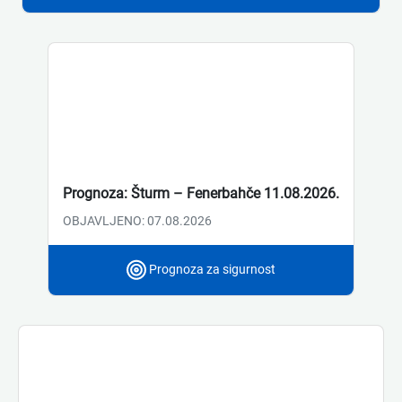
Prognoza: Šturm – Fenerbahče 11.08.2026.
OBJAVLJENO: 07.08.2026
Prognoza za sigurnost