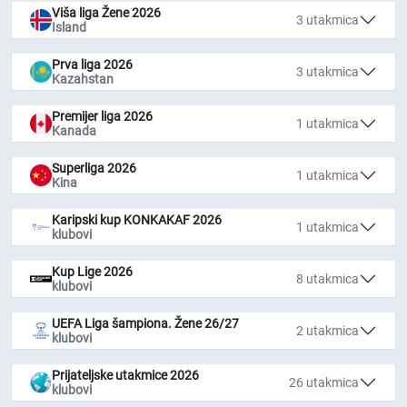
Viša liga Žene 2026
3 utakmica
Island
Prva liga 2026
3 utakmica
Kazahstan
Premijer liga 2026
1 utakmica
Kanada
Superliga 2026
1 utakmica
Kina
Karipski kup KONKAKAF 2026
1 utakmica
klubovi
Kup Lige 2026
8 utakmica
klubovi
UEFA Liga šampiona. Žene 26/27
2 utakmica
klubovi
Prijateljske utakmice 2026
26 utakmica
klubovi