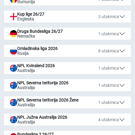
Rumunija
Kup lige 26/27
3 utakmica
Engleska
Druga Bundesliga 26/27
1 utakmica
Nemačka
Omladinska liga 2026
8 utakmica
Rusija
NPL Kvinslend 2026
1 utakmica
Australija
NPL Severna teritorija 2026
1 utakmica
Australija
NPL Severna teritorija 2026 Žene
1 utakmica
Australija
NPL Južna Australija 2026
4 utakmica
Australija
Bundesliga 2 26/27