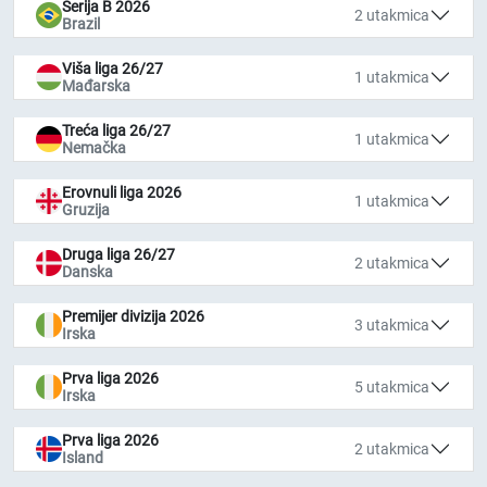
Serija B 2026
2 utakmica
Brazil
Viša liga 26/27
1 utakmica
Mađarska
Treća liga 26/27
1 utakmica
Nemačka
Erovnuli liga 2026
1 utakmica
Gruzija
Druga liga 26/27
2 utakmica
Danska
Premijer divizija 2026
3 utakmica
Irska
Prva liga 2026
5 utakmica
Irska
Prva liga 2026
2 utakmica
Island