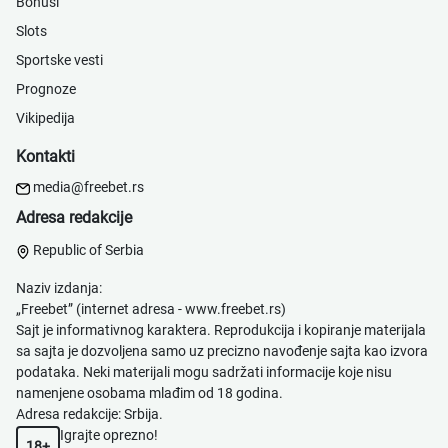
Bonusi
Slots
Sportske vesti
Prognoze
Vikipedija
Kontakti
media@freebet.rs
Adresa redakcije
Republic of Serbia
Naziv izdanja:
„Freebet” (internet adresa -
www.freebet.rs
)
Sajt je informativnog karaktera. Reprodukcija i kopiranje materijala
sa sajta je dozvoljena samo uz precizno navođenje sajta kao izvora
podataka. Neki materijali mogu sadržati informacije koje nisu
namenjene osobama mlađim od 18 godina.
Adresa redakcije: Srbija.
Igrajte oprezno!
18+