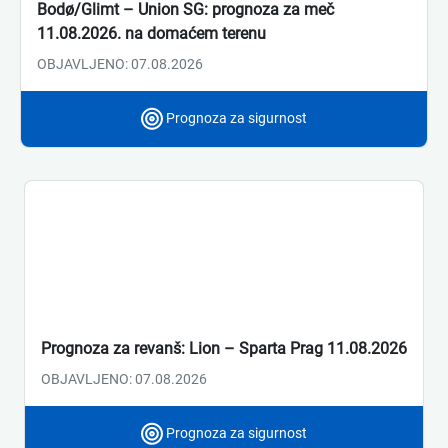
Bodø/Glimt – Union SG: prognoza za meč
11.08.2026. na domaćem terenu
OBJAVLJENO: 07.08.2026
Prognoza za sigurnost
Prognoza za revanš: Lion – Sparta Prag 11.08.2026
OBJAVLJENO: 07.08.2026
Prognoza za sigurnost