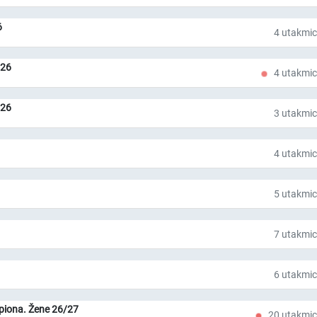
6
4 utakmi
026
4 utakmi
026
3 utakmi
4 utakmi
5 utakmi
7 utakmi
6 utakmi
piona. Žene 26/27
20 utakmi