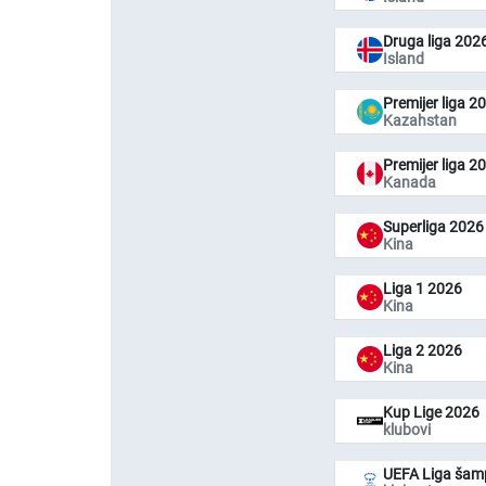
Druga liga 202
Island
Premijer liga 2
Kazahstan
Premijer liga 2
Kanada
Superliga 2026
Kina
Liga 1 2026
Kina
Liga 2 2026
Kina
Kup Lige 2026
klubovi
UEFA Liga šam