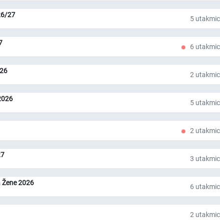
26/27
5 utakmi
7
6 utakmi
026
2 utakmi
 2026
5 utakmi
2 utakmi
27
3 utakmi
ja Žene 2026
6 utakmi
2 utakmi