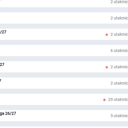
2 utakmi
2 utakmi
6/27
2 utakmi
6 utakmi
/27
2 utakmi
7
2 utakmi
29 utakmi
iga 26/27
5 utakmi