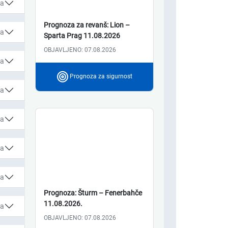
ca
Prognoza za revanš: Lion –
ca
Sparta Prag 11.08.2026
OBJAVLJENO: 07.08.2026
ca
Prognoza za sigurnost
ca
ca
ca
ca
Prognoza: Šturm – Fenerbahče
11.08.2026.
ca
OBJAVLJENO: 07.08.2026