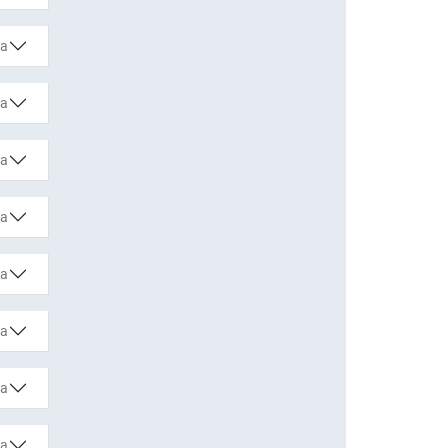
ca
ca
ca
ca
ca
ca
ca
ca