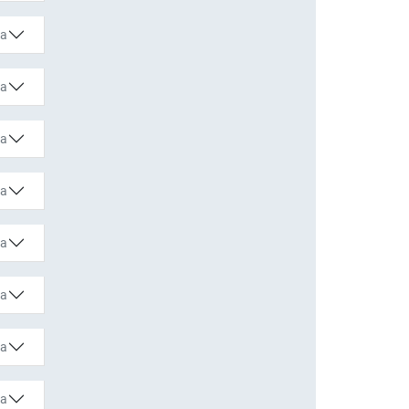
ca
ca
ca
ca
ca
ca
ca
ca