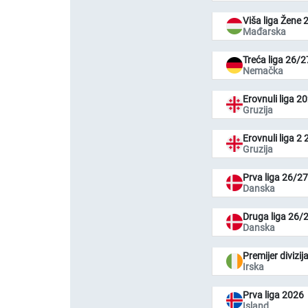
Viša liga Žene 
Mađarska
Treća liga 26/2
Nemačka
Erovnuli liga 2
Gruzija
Erovnuli liga 2
Gruzija
Prva liga 26/27
Danska
Druga liga 26/
Danska
Premijer divizi
Irska
Prva liga 2026
Island