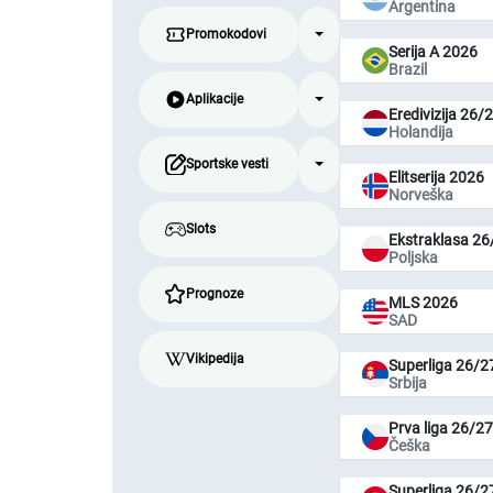
Argentina
Promokodovi
Serija A 2026
Brazil
Aplikacije
Eredivizija 26/
Holandija
Sportske vesti
Elitserija 2026
Norveška
Slots
Ekstraklasa 26
Poljska
Prognoze
MLS 2026
SAD
Vikipedija
Superliga 26/2
Srbija
Prva liga 26/27
Češka
Superliga 26/2