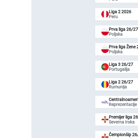
Liga 2 2026
Peru
Prva liga 26/27
Poljska
Prva liga Žene
Poljska
Liga 3 26/27
Portugalija
Liga 2 26/27
Rumunija
Centralnoameri
Reprezentacije
Premijer liga 2
Severna Irska
Čempionšip 26