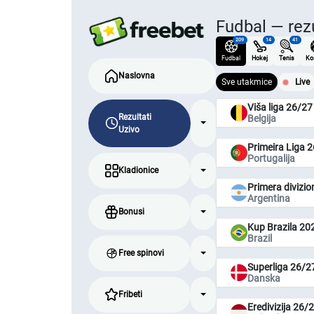
Fudbal — rezu
209
14
41
Fudbal
Hokej
Tenis
Ko
Naslovna
Sve utakmice
Live
Viša liga 26/27
Rezultati
Belgija
Uzivo
Primeira Liga 
Portugalija
Kladionice
Primera divizi
Argentina
Bonusi
Kup Brazila 20
Brazil
Free spinovi
Superliga 26/2
Danska
Fribeti
Eredivizija 26/