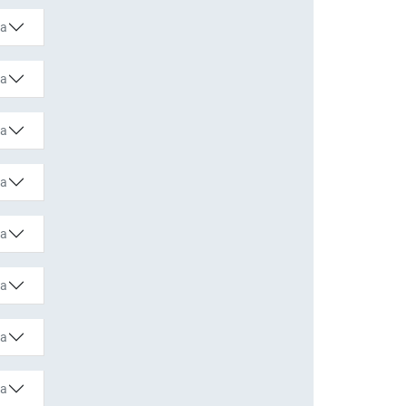
ca
ca
ca
ca
ca
ca
ca
ca