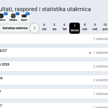
ltati, raspored i statistika utakmica
34
11
64
šarka
Odbojka
Esport
31
1
2
3
4
5
6
8
9
10
7
Sutrašnje utakmice
pet
sub
ned
pon
uto
sre
čet
sub
ned
pon
danas
1 utakmi
26/27
1 utakmi
on 2026
2 utakmi
26
2 utakmi
7
1 utakmi
27
1 utakmi