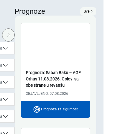
Prognoze
Sve
11
12
13
14
uto
sre
čet
pet
ca
ca
Prognoza: Sabah Baku – AGF
Orhus 11.08.2026. Golovi sa
ca
obe strane u revanšu
OBJAVLJENO: 07.08.2026
ca
Prognoza za sigurnost
ca
ca