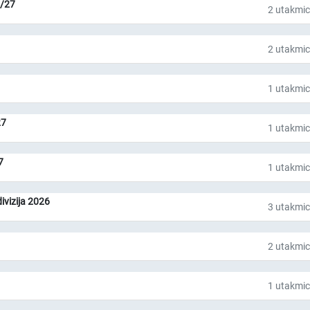
6/27
2 utakmi
2 utakmi
1 utakmi
27
1 utakmi
7
1 utakmi
ivizija 2026
3 utakmi
2 utakmi
1 utakmi