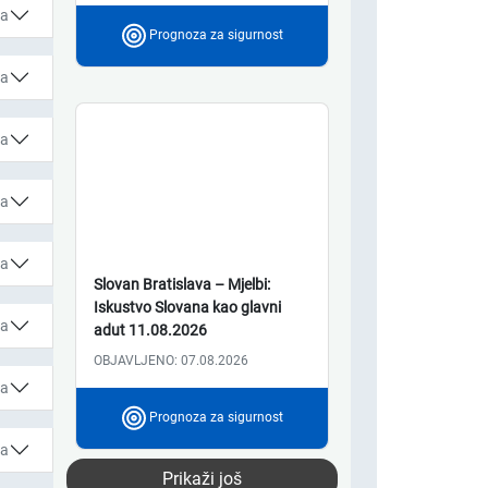
ca
Prognoza za sigurnost
ca
ca
ca
ca
Slovan Bratislava – Mjelbi:
Iskustvo Slovana kao glavni
ca
adut 11.08.2026
OBJAVLJENO: 07.08.2026
ca
Prognoza za sigurnost
ca
Prikaži još