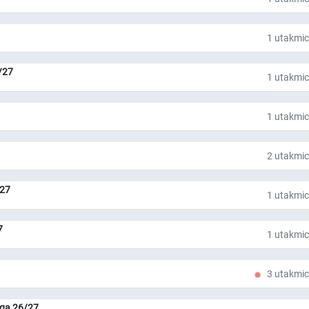
1 utakmi
/27
1 utakmi
1 utakmi
2 utakmi
/27
1 utakmi
7
1 utakmi
3 utakmi
iga 26/27