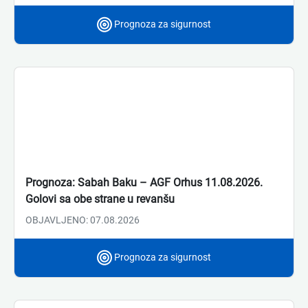
Prognoza za sigurnost
Prognoza: Sabah Baku – AGF Orhus 11.08.2026.
Golovi sa obe strane u revanšu
OBJAVLJENO: 07.08.2026
Prognoza za sigurnost