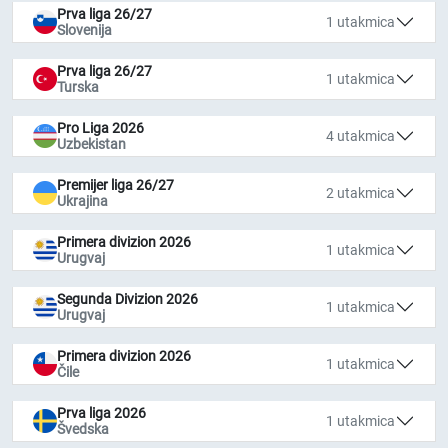
Prva liga 26/27
1 utakmica
Slovenija
Prva liga 26/27
1 utakmica
Turska
Pro Liga 2026
4 utakmica
Uzbekistan
Premijer liga 26/27
2 utakmica
Ukrajina
Primera divizion 2026
1 utakmica
Urugvaj
Segunda Divizion 2026
1 utakmica
Urugvaj
Primera divizion 2026
1 utakmica
Čile
Prva liga 2026
1 utakmica
Švedska