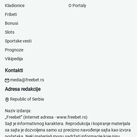
Kladionice
О Portaly
Fribeti
Bonusi
Slots
Sportske vesti
Prognoze
Vikipedija
Kontakti
media@freebet.rs
Adresa redakcije
Republic of Serbia
Naziv izdanja:
„Freebet” (internet adresa -
www.freebet.rs
)
Sajt je informativnog karaktera. Reprodukcija i kopiranje materijala
sa sajta je dozvoljena samo uz precizno navođenje sajta kao izvora
podataka. Neki materijali mogu sadržati informacije koje nisu