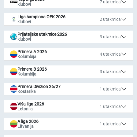
7 utakmica
klubovi
Liga šampiona OFK 2026
2 utakmica
klubovi
Prijateljske utakmice 2026
3 utakmica
klubovi
Primera A 2026
4 utakmica
Kolumbija
Primera B 2026
3 utakmica
Kolumbija
Primera Divizion 26/27
1 utakmica
Kostarika
Viša liga 2026
1 utakmica
Letonija
A liga 2026
1 utakmica
Litvanija