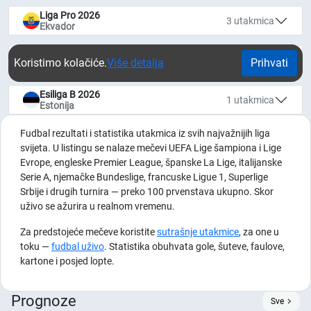
Liga Pro 2026
3 utakmica
Ekvador
Prva liga 2026
1 utakmica
Koristimo kolačiće.
Više detalja
Prihvati
Estonija
Esiliga B 2026
1 utakmica
Estonija
Fudbal rezultati i statistika utakmica iz svih najvažnijih liga
svijeta. U listingu se nalaze mečevi UEFA Lige šampiona i Lige
Evrope, engleske Premier League, španske La Lige, italijanske
Serie A, njemačke Bundeslige, francuske Ligue 1, Superlige
Srbije i drugih turnira — preko 100 prvenstava ukupno. Skor
uživo se ažurira u realnom vremenu.
Za predstojeće mečeve koristite
sutrašnje utakmice
, za one u
toku —
fudbal uživo
. Statistika obuhvata gole, šuteve, faulove,
kartone i posjed lopte.
Prognoze
Sve