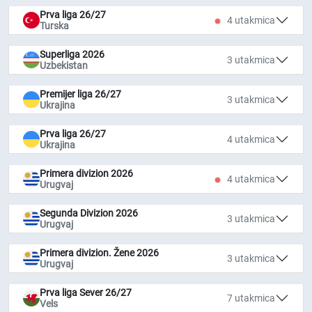
Prva liga 26/27
4 utakmica
Turska
Superliga 2026
3 utakmica
Uzbekistan
Premijer liga 26/27
3 utakmica
Ukrajina
Prva liga 26/27
4 utakmica
Ukrajina
Primera divizion 2026
4 utakmica
Urugvaj
Segunda Divizion 2026
3 utakmica
Urugvaj
Primera divizion. Žene 2026
3 utakmica
Urugvaj
Prva liga Sever 26/27
7 utakmica
Vels