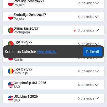
Prva liga Žene 26/27
2 utakmica
Poljska
Ekstraliga Žene 26/27
4 utakmica
Poljska
Druga liga 26/27
3 utakmica
Portugalija
Liga 3 26/27
5 utakmica
Portugalija
Koristimo kolačiće.
Više detalja
Prihvati
Superliga žene 2026
5 utakmica
Rusija
Liga 2 26/27
9 utakmica
Rumunija
Čempionšip USL 2026
6 utakmica
SAD
USL Liga 1 2026
6 utakmica
SAD