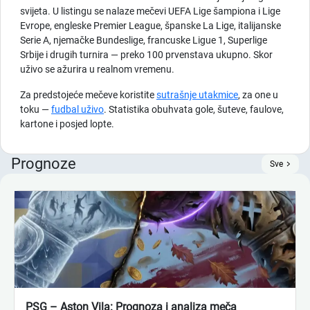
svijeta. U listingu se nalaze mečevi UEFA Lige šampiona i Lige
Evrope, engleske Premier League, španske La Lige, italijanske
Serie A, njemačke Bundeslige, francuske Ligue 1, Superlige
Srbije i drugih turnira — preko 100 prvenstava ukupno. Skor
uživo se ažurira u realnom vremenu.
Za predstojeće mečeve koristite
sutrašnje utakmice
, za one u
toku —
fudbal uživo
. Statistika obuhvata gole, šuteve, faulove,
kartone i posjed lopte.
Prognoze
Sve
PSG – Aston Vila: Prognoza i analiza meča