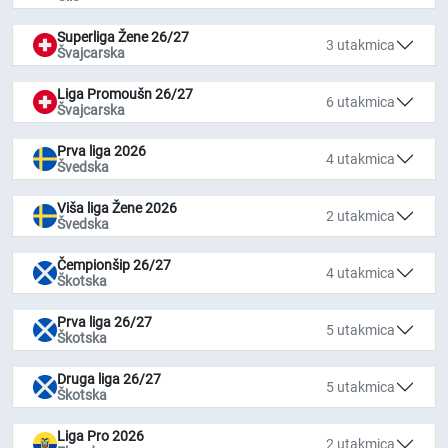
Superliga Žene 26/27
3 utakmica
Švajcarska
Liga Promoušn 26/27
6 utakmica
Švajcarska
Prva liga 2026
4 utakmica
Švedska
Viša liga Žene 2026
2 utakmica
Švedska
Čempionšip 26/27
4 utakmica
Škotska
Prva liga 26/27
5 utakmica
Škotska
Druga liga 26/27
5 utakmica
Škotska
Liga Pro 2026
2 utakmica