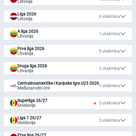
Letonija
Liga 2026
6 utakmica
Letonija
A liga 2026
1 utakmica
Litvanija
Prva liga 2026
5 utakmica
Litvanija
Druga liga 2026
2 utakmica
Litvanija
Centralnoameričke i Karipske igre U23 2026
1 utakmica
Međunarodni (ml
Superliga 26/27
2 utakmica
Moldavija
Liga 1 26/27
3 utakmica
Moldavija
Prva liga 26/27