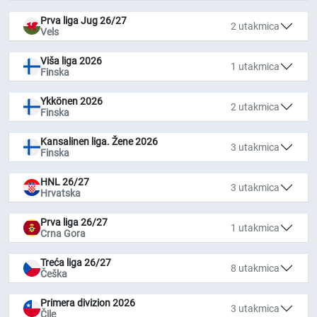
Prva liga Jug 26/27
2 utakmica
Vels
Viša liga 2026
1 utakmica
Finska
Ykkönen 2026
2 utakmica
Finska
Kansalinen liga. Žene 2026
3 utakmica
Finska
HNL 26/27
3 utakmica
Hrvatska
Prva liga 26/27
1 utakmica
Crna Gora
Treća liga 26/27
8 utakmica
Češka
Primera divizion 2026
3 utakmica
Čile