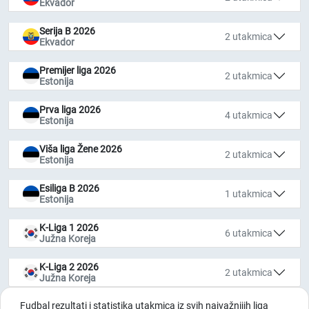
Ekvador
Serija B 2026
2 utakmica
Ekvador
Premijer liga 2026
2 utakmica
Estonija
Prva liga 2026
4 utakmica
Estonija
Viša liga Žene 2026
2 utakmica
Estonija
Esiliga B 2026
1 utakmica
Estonija
K-Liga 1 2026
6 utakmica
Južna Koreja
K-Liga 2 2026
2 utakmica
Južna Koreja
Fudbal rezultati i statistika utakmica iz svih najvažnijih liga