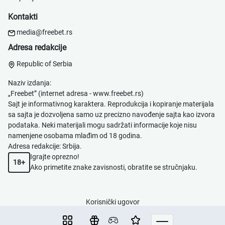
Kontakti
media@freebet.rs
Adresa redakcije
Republic of Serbia
Naziv izdanja:
„Freebet” (internet adresa -
www.freebet.rs
)
Sajt je informativnog karaktera. Reprodukcija i kopiranje materijala
sa sajta je dozvoljena samo uz precizno navođenje sajta kao izvora
podataka. Neki materijali mogu sadržati informacije koje nisu
namenjene osobama mlađim od 18 godina.
Adresa redakcije: Srbija.
Igrajte oprezno!
18+
Ako primetite znake zavisnosti, obratite se stručnjaku.
Korisnički ugovor
Politika privatnosti