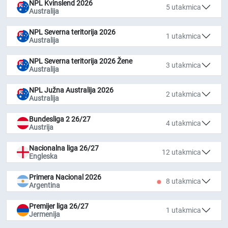
NPL Kvinslend 2026
5 utakmica
Australija
NPL Severna teritorija 2026
1 utakmica
Australija
NPL Severna teritorija 2026 Žene
3 utakmica
Australija
NPL Južna Australija 2026
2 utakmica
Australija
Bundesliga 2 26/27
4 utakmica
Austrija
Nacionalna liga 26/27
12 utakmica
Engleska
Primera Nacional 2026
8 utakmica
Argentina
Premijer liga 26/27
1 utakmica
Jermenija