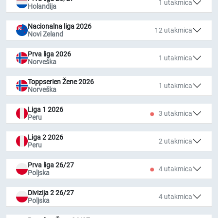
1 utakmica
Holandija
Nacionalna liga 2026
12 utakmica
Novi Zeland
Prva liga 2026
1 utakmica
Norveška
Toppserien Žene 2026
1 utakmica
Norveška
Liga 1 2026
3 utakmica
Peru
Liga 2 2026
2 utakmica
Peru
Prva liga 26/27
4 utakmica
Poljska
Divizija 2 26/27
4 utakmica
Poljska