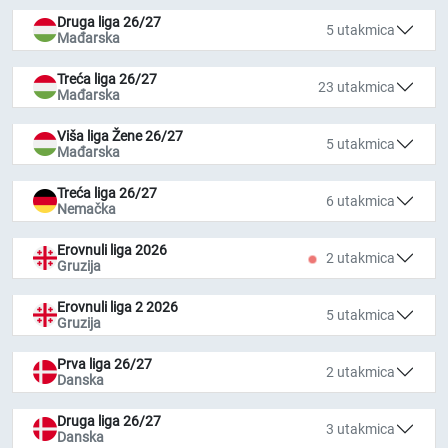
Druga liga 26/27
5 utakmica
Mađarska
Treća liga 26/27
23 utakmica
Mađarska
Viša liga Žene 26/27
5 utakmica
Mađarska
Treća liga 26/27
6 utakmica
Nemačka
Erovnuli liga 2026
2 utakmica
Gruzija
Erovnuli liga 2 2026
5 utakmica
Gruzija
Prva liga 26/27
2 utakmica
Danska
Druga liga 26/27
3 utakmica
Danska