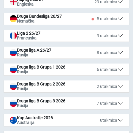
29 utakmica
Engleska
Druga Bundesliga 26/27
5 utakmica
Nemačka
Liga 2 26/27
9 utakmica
Francuska
Druga liga A 26/27
8 utakmica
Rusija
Druga liga B Grupa 1 2026
6 utakmica
Rusija
Druga liga B Grupa 2 2026
2 utakmica
Rusija
Druga liga B Grupa 3 2026
7 utakmica
Rusija
Kup Australije 2026
1 utakmica
Australija