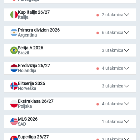
Kup Italije 26/27
2 utakmica
Italija
Primera divizion 2026
6 utakmica
Argentina
Serija A 2026
3 utakmica
Brazil
Eredivizija 26/27
4 utakmica
Holandija
Elitserija 2026
3 utakmica
Norveška
Ekstraklasa 26/27
4 utakmica
Poljska
MLS 2026
1 utakmica
SAD
Superliga 26/27
3 utakmica