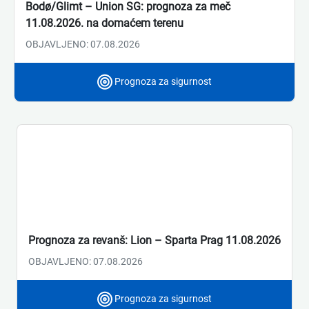
Bodø/Glimt – Union SG: prognoza za meč
11.08.2026. na domaćem terenu
OBJAVLJENO: 07.08.2026
Prognoza za sigurnost
Prognoza za revanš: Lion – Sparta Prag 11.08.2026
OBJAVLJENO: 07.08.2026
Prognoza za sigurnost