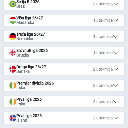
Serija B 2026
2 utakmica
Brazil
Viša liga 26/27
1 utakmica
Mađarska
Treća liga 26/27
1 utakmica
Nemačka
Erovnuli liga 2026
1 utakmica
Gruzija
Druga liga 26/27
2 utakmica
Danska
Premijer divizija 2026
3 utakmica
Irska
Prva liga 2026
5 utakmica
Irska
Prva liga 2026
2 utakmica
Island