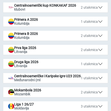
Centralnoamerički kup KONKAKAF 2026
2 utakmica
klubovi
Primera A 2026
1 utakmica
Kolumbija
Primera B 2026
2 utakmica
Kolumbija
Prva liga 2026
2 utakmica
Litvanija
Druga liga 2026
1 utakmica
Litvanija
Centralnoameričke i Karipske igre U23 2026
1 utakmica
Međunarodni (ml
Mokambola 2026
2 utakmica
Mozambik
Liga 1 26/27
3 utakmica
Moldavija