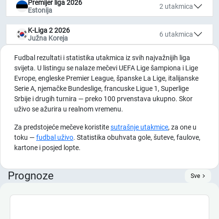
Premijer liga 2026
2 utakmica
Estonija
K-Liga 2 2026
6 utakmica
Južna Koreja
Fudbal rezultati i statistika utakmica iz svih najvažnijih liga
svijeta. U listingu se nalaze mečevi UEFA Lige šampiona i Lige
Evrope, engleske Premier League, španske La Lige, italijanske
Serie A, njemačke Bundeslige, francuske Ligue 1, Superlige
Srbije i drugih turnira — preko 100 prvenstava ukupno. Skor
uživo se ažurira u realnom vremenu.
Za predstojeće mečeve koristite
sutrašnje utakmice
, za one u
toku —
fudbal uživo
. Statistika obuhvata gole, šuteve, faulove,
kartone i posjed lopte.
Prognoze
Sve