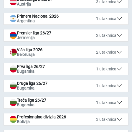
3 utakmica
Austrija
Primera Nacional 2026
1 utakmica
Argentina
Premijer liga 26/27
2 utakmica
Jermenija
Viša liga 2026
2 utakmica
Belorusija
Prva liga 26/27
1 utakmica
Bugarska
Druga liga 26/27
1 utakmica
Bugarska
Treća liga 26/27
1 utakmica
Bugarska
Profesionalna divizija 2026
3 utakmica
Bolivija