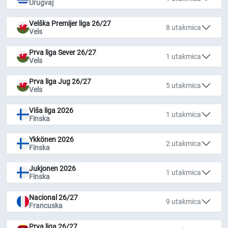
Urugvaj
Velška Premijer liga 26/27
8 utakmica
Vels
Prva liga Sever 26/27
1 utakmica
Vels
Prva liga Jug 26/27
5 utakmica
Vels
Viša liga 2026
1 utakmica
Finska
Ykkönen 2026
2 utakmica
Finska
Jukjonen 2026
1 utakmica
Finska
Nacional 26/27
9 utakmica
Francuska
Prva liga 26/27