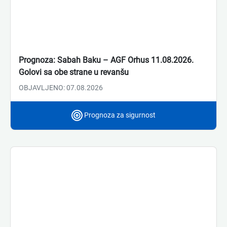
Prognoza: Sabah Baku – AGF Orhus 11.08.2026.
Golovi sa obe strane u revanšu
OBJAVLJENO: 07.08.2026
Prognoza za sigurnost