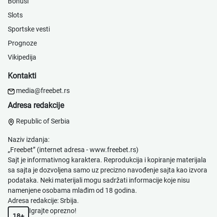
Bonusi
Slots
Sportske vesti
Prognoze
Vikipedija
Kontakti
media@freebet.rs
Adresa redakcije
Republic of Serbia
Naziv izdanja:
„Freebet” (internet adresa -
www.freebet.rs
)
Sajt je informativnog karaktera. Reprodukcija i kopiranje materijala
sa sajta je dozvoljena samo uz precizno navođenje sajta kao izvora
podataka. Neki materijali mogu sadržati informacije koje nisu
namenjene osobama mlađim od 18 godina.
Adresa redakcije: Srbija.
Igrajte oprezno!
18+