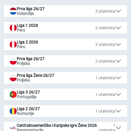
Prva liga 26/27
5 utakmica
Holandija
Liga 1 2026
2 utakmica
Peru
Liga 2 2026
2 utakmica
Peru
Prva liga 26/27
2 utakmica
Poljska
Prva liga Žene 26/27
1 utakmica
Poljska
Liga 3 26/27
1 utakmica
Portugalija
Liga 2 26/27
1 utakmica
Rumunija
Centralnoameričke i Karipske igre Žene 2026
1
Reprezentacije
utakmica