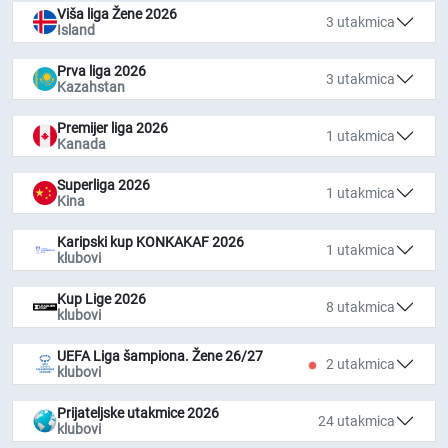
Viša liga Žene 2026
3 utakmica
Island
Prva liga 2026
3 utakmica
Kazahstan
Premijer liga 2026
1 utakmica
Kanada
Superliga 2026
1 utakmica
Kina
Karipski kup KONKAKAF 2026
1 utakmica
klubovi
Kup Lige 2026
8 utakmica
klubovi
UEFA Liga šampiona. Žene 26/27
2 utakmica
klubovi
Prijateljske utakmice 2026
24 utakmica
klubovi