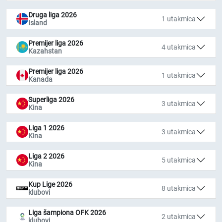
Druga liga 2026
1 utakmica
Island
Premijer liga 2026
4 utakmica
Kazahstan
Premijer liga 2026
1 utakmica
Kanada
Superliga 2026
3 utakmica
Kina
Liga 1 2026
3 utakmica
Kina
Liga 2 2026
5 utakmica
Kina
Kup Lige 2026
8 utakmica
klubovi
Liga šampiona OFK 2026
2 utakmica
klubovi