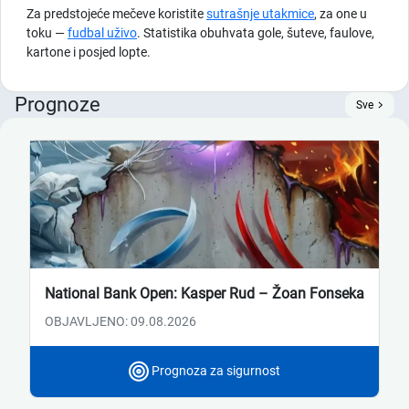
Za predstojeće mečeve koristite
sutrašnje utakmice
, za one u
toku —
fudbal uživo
. Statistika obuhvata gole, šuteve, faulove,
kartone i posjed lopte.
Prognoze
Sve
National Bank Open: Kasper Rud – Žoan Fonseka
OBJAVLJENO: 09.08.2026
Prognoza za sigurnost