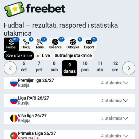
Fudbal — rezultati, raspored i statistika
utakmica
391
9
17
37
8
23
Fudbal
Hokej
Tenis
Košarka
Odbojka
Esport
Sve utakmice
Live
Sutrašnje utakmice
5
6
7
8
10
11
12
13
9
sre
čet
pet
sub
pon
uto
sre
čet
danas
Premijer liga 26/27
4 utakmica
Rusija
Liga PARI 26/27
4 utakmica
Rusija
Viša liga 26/27
5 utakmica
Belgija
Primeira Liga 26/27
4 utakmica
Portugalija