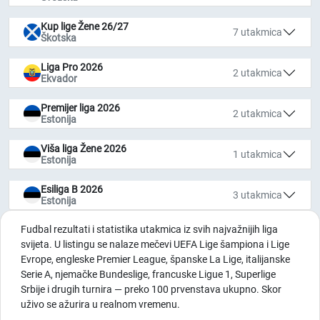
Kup lige Žene 26/27
7 utakmica
Škotska
Liga Pro 2026
2 utakmica
Ekvador
Premijer liga 2026
2 utakmica
Estonija
Viša liga Žene 2026
1 utakmica
Estonija
Esiliga B 2026
3 utakmica
Estonija
Fudbal rezultati i statistika utakmica iz svih najvažnijih liga
svijeta. U listingu se nalaze mečevi UEFA Lige šampiona i Lige
Evrope, engleske Premier League, španske La Lige, italijanske
Serie A, njemačke Bundeslige, francuske Ligue 1, Superlige
Srbije i drugih turnira — preko 100 prvenstava ukupno. Skor
uživo se ažurira u realnom vremenu.