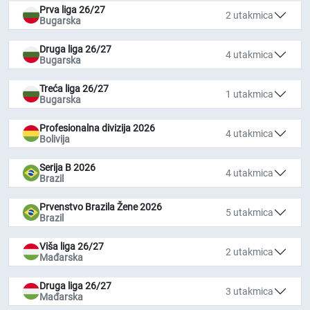
Prva liga 26/27
2 utakmica
Bugarska
Druga liga 26/27
4 utakmica
Bugarska
Treća liga 26/27
1 utakmica
Bugarska
Profesionalna divizija 2026
4 utakmica
Bolivija
Serija B 2026
4 utakmica
Brazil
Prvenstvo Brazila Žene 2026
5 utakmica
Brazil
Viša liga 26/27
2 utakmica
Mađarska
Druga liga 26/27
3 utakmica
Mađarska