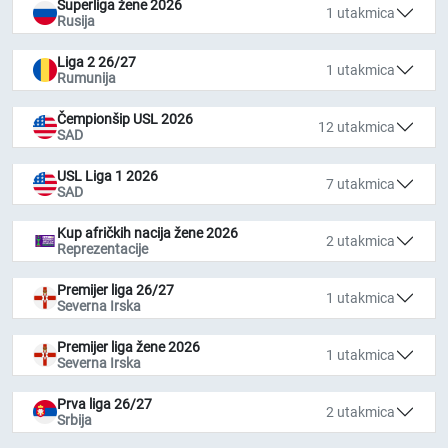
Superliga žene 2026
1 utakmica
Rusija
Liga 2 26/27
1 utakmica
Rumunija
Čempionšip USL 2026
12 utakmica
SAD
USL Liga 1 2026
7 utakmica
SAD
Kup afričkih nacija žene 2026
2 utakmica
Reprezentacije
Premijer liga 26/27
1 utakmica
Severna Irska
Premijer liga žene 2026
1 utakmica
Severna Irska
Prva liga 26/27
2 utakmica
Srbija