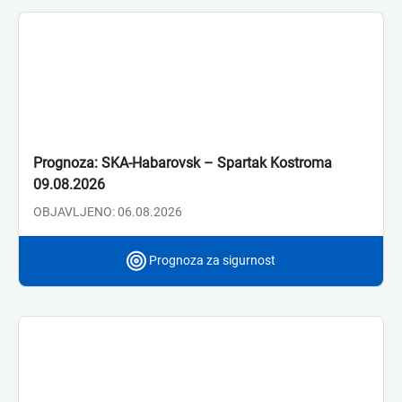
Prognoza: SKA-Habarovsk – Spartak Kostroma
09.08.2026
OBJAVLJENO: 06.08.2026
Prognoza za sigurnost