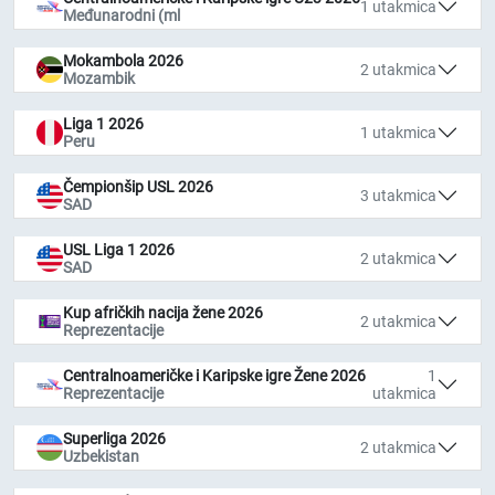
1 utakmica
Međunarodni (ml
Mokambola 2026
2 utakmica
Mozambik
Liga 1 2026
1 utakmica
Peru
Čempionšip USL 2026
3 utakmica
SAD
USL Liga 1 2026
2 utakmica
SAD
Kup afričkih nacija žene 2026
2 utakmica
Reprezentacije
Centralnoameričke i Karipske igre Žene 2026
1
Reprezentacije
utakmica
Superliga 2026
2 utakmica
Uzbekistan