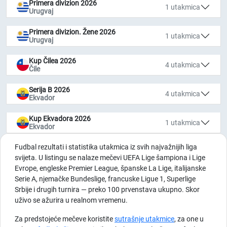
Primera divizion 2026
1 utakmica
Urugvaj
Primera divizion. Žene 2026
1 utakmica
Urugvaj
Kup Čilea 2026
4 utakmica
Čile
Serija B 2026
4 utakmica
Ekvador
Kup Ekvadora 2026
1 utakmica
Ekvador
Fudbal rezultati i statistika utakmica iz svih najvažnijih liga
svijeta. U listingu se nalaze mečevi UEFA Lige šampiona i Lige
Evrope, engleske Premier League, španske La Lige, italijanske
Serie A, njemačke Bundeslige, francuske Ligue 1, Superlige
Srbije i drugih turnira — preko 100 prvenstava ukupno. Skor
uživo se ažurira u realnom vremenu.
Za predstojeće mečeve koristite
sutrašnje utakmice
, za one u