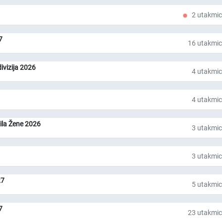
2 utakmi
7
16 utakmi
ivizija 2026
4 utakmi
4 utakmi
ila Žene 2026
3 utakmi
3 utakmi
27
5 utakmi
7
23 utakmi