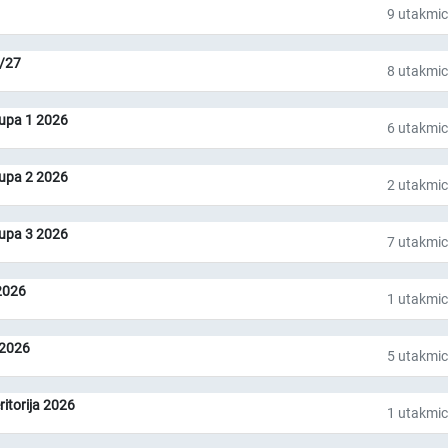
9 utakmi
6/27
8 utakmi
rupa 1 2026
6 utakmi
rupa 2 2026
2 utakmi
rupa 3 2026
7 utakmi
 2026
1 utakmi
 2026
5 utakmi
itorija 2026
1 utakmi