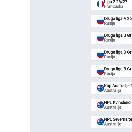
Liga 2 26/27
Francuska
Druga liga A 2
Rusija
Druga liga B G
Rusija
Druga liga B G
Rusija
Druga liga B G
Rusija
Kup Australije
Australija
NPL Kvinslend
Australija
NPL Severna ter
Australija