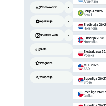
Argentina
Promokodovi
Serija A 2026
Brazil
Aplikacije
Eredivizija 26/
Holandija
Sportske vesti
Elitserija 2026
Norveška
Slots
Ekstraklasa 26
Poljska
Prognoze
MLS 2026
SAD
Vikipedija
Superliga 26/2
Srbija
Prva liga 26/27
Češka
Superliga 26/2