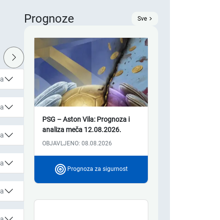
Prognoze
Sve
12
13
14
15
sre
čet
pet
sub
ca
ca
PSG – Aston Vila: Prognoza i
analiza meča 12.08.2026.
ca
OBJAVLJENO: 08.08.2026
ca
Prognoza za sigurnost
ca
ca