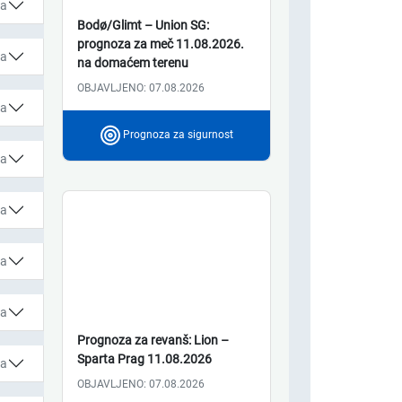
ca
Bodø/Glimt – Union SG:
prognoza za meč 11.08.2026.
ca
na domaćem terenu
OBJAVLJENO: 07.08.2026
ca
Prognoza za sigurnost
ca
ca
ca
ca
Prognoza za revanš: Lion –
Sparta Prag 11.08.2026
ca
OBJAVLJENO: 07.08.2026