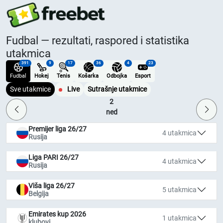
Fudbal — rezultati, raspored i statistika
utakmica
391
9
17
36
4
23
Fudbal
Hokej
Tenis
Košarka
Odbojka
Esport
Sve utakmice
Live
Sutrašnje utakmice
2
ned
Premijer liga 26/27
4 utakmica
Rusija
Liga PARI 26/27
4 utakmica
Rusija
Viša liga 26/27
5 utakmica
Belgija
Emirates kup 2026
1 utakmica
klubovi