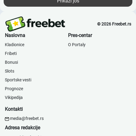
Prikaži još
© 2026 Freebet.rs
Naslovna
Pres-centar
Kladionice
О Portaly
Fribeti
Bonusi
Slots
Sportske vesti
Prognoze
Vikipedija
Kontakti
media@freebet.rs
Adresa redakcije