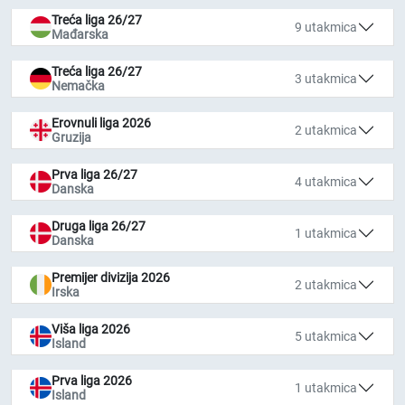
Treća liga 26/27
9 utakmica
Mađarska
Treća liga 26/27
3 utakmica
Nemačka
Erovnuli liga 2026
2 utakmica
Gruzija
Prva liga 26/27
4 utakmica
Danska
Druga liga 26/27
1 utakmica
Danska
Premijer divizija 2026
2 utakmica
Irska
Viša liga 2026
5 utakmica
Island
Prva liga 2026
1 utakmica
Island