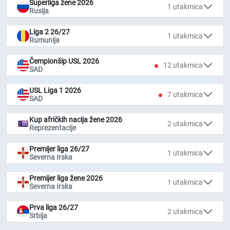
Superliga žene 2026
1 utakmica
Rusija
Liga 2 26/27
1 utakmica
Rumunija
Čempionšip USL 2026
12 utakmica
SAD
USL Liga 1 2026
7 utakmica
SAD
Kup afričkih nacija žene 2026
2 utakmica
Reprezentacije
Premijer liga 26/27
1 utakmica
Severna Irska
Premijer liga žene 2026
1 utakmica
Severna Irska
Prva liga 26/27
2 utakmica
Srbija