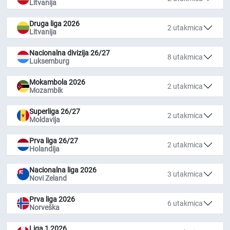
Litvanija
Druga liga 2026
2 utakmica
Litvanija
Nacionalna divizija 26/27
8 utakmica
Luksemburg
Mokambola 2026
2 utakmica
Mozambik
Superliga 26/27
2 utakmica
Moldavija
Prva liga 26/27
2 utakmica
Holandija
Nacionalna liga 2026
3 utakmica
Novi Zeland
Prva liga 2026
6 utakmica
Norveška
Liga 1 2026