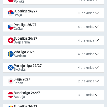
Poljska
Superliga 26/27
4 utakmica
Srbija
Prva liga 26/27
4 utakmica
Češka
Superliga 26/27
4 utakmica
Švajcarska
Viša liga 2026
4 utakmica
Švedska
Premijer liga 26/27
4 utakmica
Škotska
J-liga 2027
2 utakmica
Japan
Bundesliga 26/27
3 utakmica
Austrija
Superliga 26/27