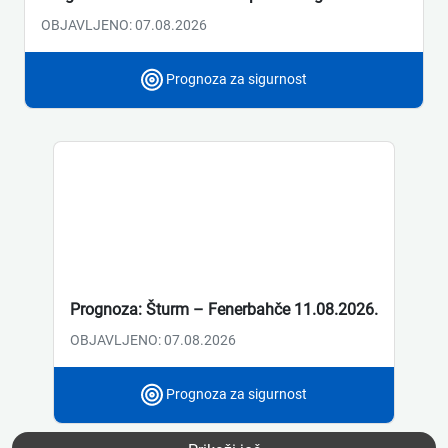
OBJAVLJENO: 07.08.2026
Prognoza za sigurnost
Prognoza: Šturm – Fenerbahče 11.08.2026.
OBJAVLJENO: 07.08.2026
Prognoza za sigurnost