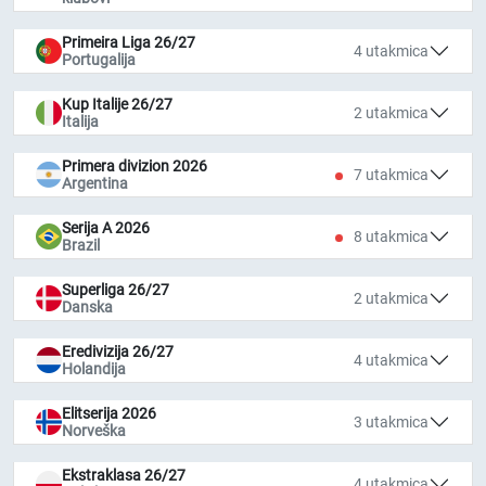
Primeira Liga 26/27
4 utakmica
Portugalija
Kup Italije 26/27
2 utakmica
Italija
Primera divizion 2026
7 utakmica
Argentina
Serija A 2026
8 utakmica
Brazil
Superliga 26/27
2 utakmica
Danska
Eredivizija 26/27
4 utakmica
Holandija
Elitserija 2026
3 utakmica
Norveška
Ekstraklasa 26/27
4 utakmica