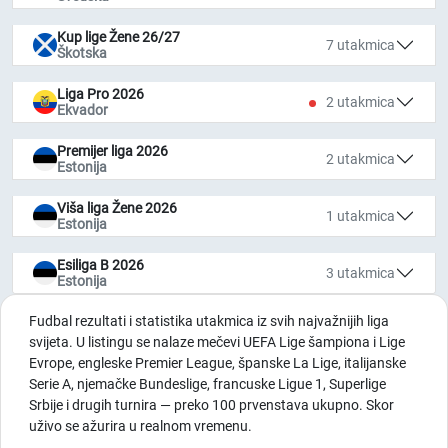
Kup lige Žene 26/27
7 utakmica
Škotska
Liga Pro 2026
2 utakmica
Ekvador
Premijer liga 2026
2 utakmica
Estonija
Viša liga Žene 2026
1 utakmica
Estonija
Esiliga B 2026
3 utakmica
Estonija
Fudbal rezultati i statistika utakmica iz svih najvažnijih liga
svijeta. U listingu se nalaze mečevi UEFA Lige šampiona i Lige
Evrope, engleske Premier League, španske La Lige, italijanske
Serie A, njemačke Bundeslige, francuske Ligue 1, Superlige
Srbije i drugih turnira — preko 100 prvenstava ukupno. Skor
uživo se ažurira u realnom vremenu.