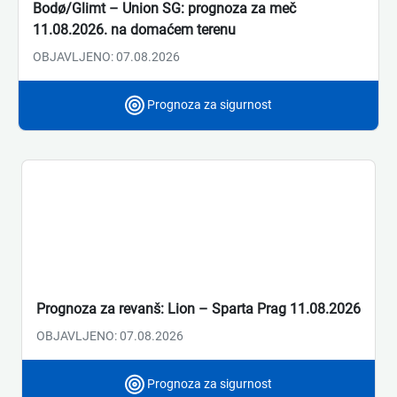
Bodø/Glimt – Union SG: prognoza za meč
11.08.2026. na domaćem terenu
OBJAVLJENO: 07.08.2026
Prognoza za sigurnost
Prognoza za revanš: Lion – Sparta Prag 11.08.2026
OBJAVLJENO: 07.08.2026
Prognoza za sigurnost