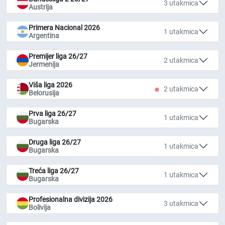
3 utakmica
Austrija
Primera Nacional 2026
1 utakmica
Argentina
Premijer liga 26/27
2 utakmica
Jermenija
Viša liga 2026
2 utakmica
Belorusija
Prva liga 26/27
1 utakmica
Bugarska
Druga liga 26/27
1 utakmica
Bugarska
Treća liga 26/27
1 utakmica
Bugarska
Profesionalna divizija 2026
3 utakmica
Bolivija