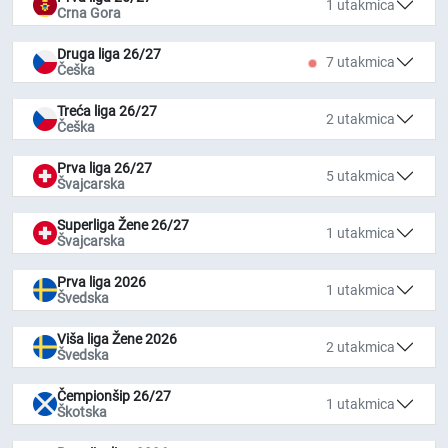
1 utakmica
Crna Gora
Druga liga 26/27
7 utakmica
Češka
Treća liga 26/27
2 utakmica
Češka
Prva liga 26/27
5 utakmica
Švajcarska
Superliga Žene 26/27
1 utakmica
Švajcarska
Prva liga 2026
1 utakmica
Švedska
Viša liga Žene 2026
2 utakmica
Švedska
Čempionšip 26/27
1 utakmica
Škotska