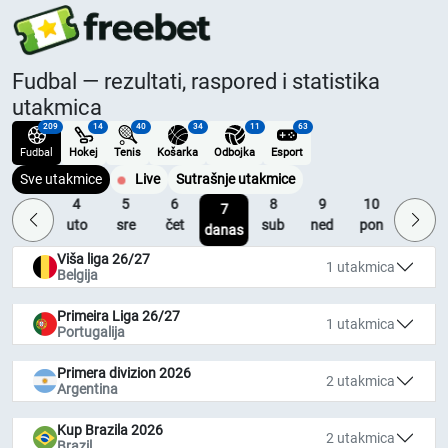
Fudbal — rezultati, raspored i statistika
utakmica
209
14
40
34
11
63
Fudbal
Hokej
Tenis
Košarka
Odbojka
Esport
Sve utakmice
Live
Sutrašnje utakmice
3
4
5
6
8
9
10
11
7
pon
uto
sre
čet
sub
ned
pon
uto
danas
Viša liga 26/27
1 utakmica
Belgija
Primeira Liga 26/27
1 utakmica
Portugalija
Primera divizion 2026
2 utakmica
Argentina
Kup Brazila 2026
2 utakmica
Brazil