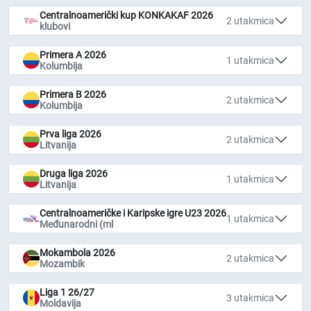
Centralnoamerički kup KONKAKAF 2026
2 utakmica
klubovi
Primera A 2026
1 utakmica
Kolumbija
Primera B 2026
2 utakmica
Kolumbija
Prva liga 2026
2 utakmica
Litvanija
Druga liga 2026
1 utakmica
Litvanija
Centralnoameričke i Karipske igre U23 2026
1 utakmica
Međunarodni (ml
Mokambola 2026
2 utakmica
Mozambik
Liga 1 26/27
3 utakmica
Moldavija