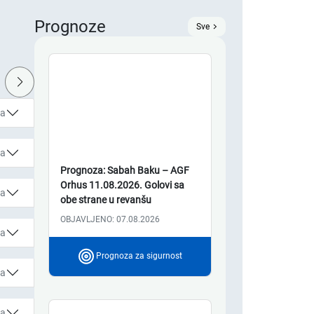
Prognoze
Sve
11
12
13
14
uto
sre
čet
pet
ca
ca
Prognoza: Sabah Baku – AGF
Orhus 11.08.2026. Golovi sa
ca
obe strane u revanšu
OBJAVLJENO: 07.08.2026
ca
Prognoza za sigurnost
ca
ca