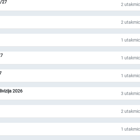
6/27
2 utakmi
2 utakmi
1 utakmi
27
1 utakmi
7
1 utakmi
ivizija 2026
3 utakmi
2 utakmi
1 utakmi