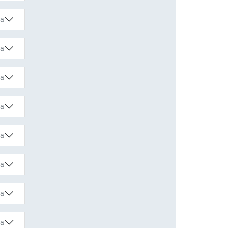
ca
ca
ca
ca
ca
ca
ca
ca