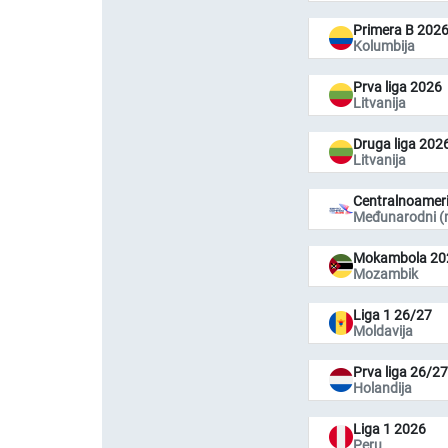
Primera B 202
Kolumbija
Prva liga 2026
Litvanija
Druga liga 202
Litvanija
Centralnoameri
Međunarodni (
Mokambola 20
Mozambik
Liga 1 26/27
Moldavija
Prva liga 26/27
Holandija
Liga 1 2026
Peru