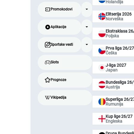
Holandija
Promokodovi
Elitserija 2026
Norveška
Aplikacije
Ekstraklasa 26
Poljska
Sportske vesti
Prva liga 26/27
Češka
Slots
J-liga 2027
Japan
Prognoze
Bundesliga 26
Austrija
Vikipedija
Superliga 26/2
Rumunija
Kup lige 26/27
Engleska
Druga Bundesl