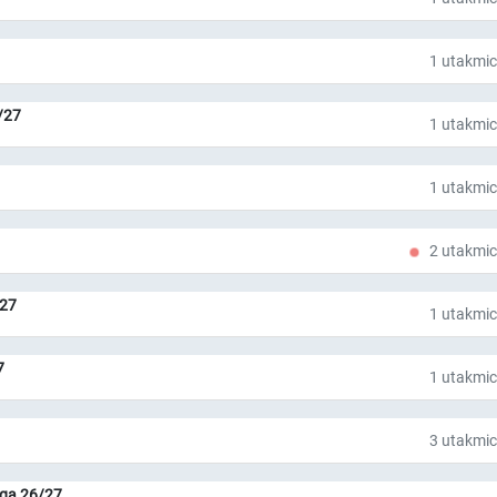
1 utakmi
/27
1 utakmi
1 utakmi
2 utakmi
/27
1 utakmi
7
1 utakmi
3 utakmi
iga 26/27