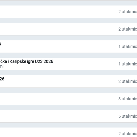
6
2 utakmi
2 utakmi
6
1 utakmi
čke i Karipske igre U23 2026
1 utakmi
ml
26
2 utakmi
3 utakmi
5 utakmi
2 utakmi