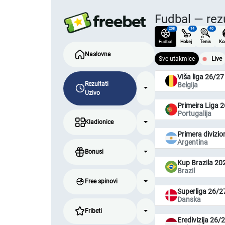
Fudbal — rezu
208
14
40
Fudbal
Hokej
Tenis
Ko
Naslovna
Sve utakmice
Live
Viša liga 26/27
Rezultati
Belgija
Uzivo
Primeira Liga 
Portugalija
Kladionice
Primera divizi
Argentina
Bonusi
Kup Brazila 20
Brazil
Free spinovi
Superliga 26/2
Danska
Fribeti
Eredivizija 26/