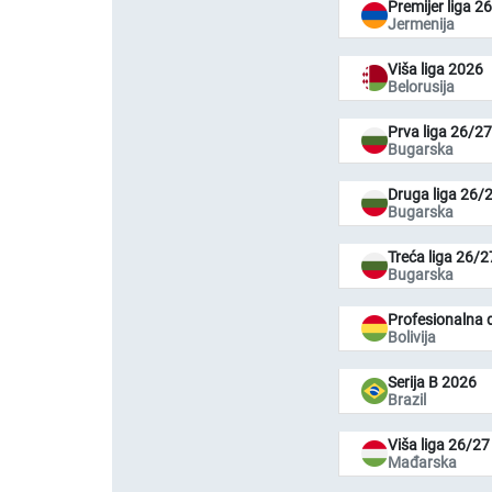
Premijer liga 2
Jermenija
Viša liga 2026
Belorusija
Prva liga 26/27
Bugarska
Druga liga 26/
Bugarska
Treća liga 26/2
Bugarska
Profesionalna d
Bolivija
Serija B 2026
Brazil
Viša liga 26/27
Mađarska