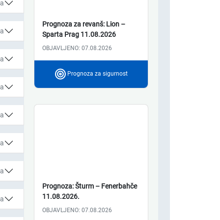
ca
Prognoza za revanš: Lion –
ca
Sparta Prag 11.08.2026
OBJAVLJENO: 07.08.2026
ca
Prognoza za sigurnost
ca
ca
ca
ca
Prognoza: Šturm – Fenerbahče
11.08.2026.
ca
OBJAVLJENO: 07.08.2026