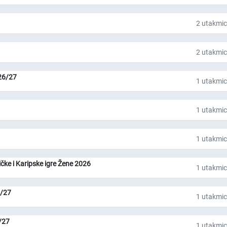
2 utakmi
2 utakmi
 26/27
1 utakmi
1 utakmi
1 utakmi
čke i Karipske igre Žene 2026
1 utakmi
6/27
1 utakmi
/27
1 utakmi