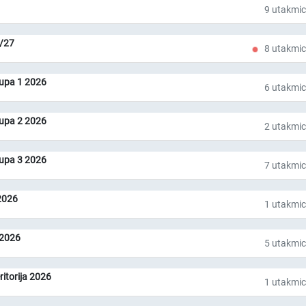
9 utakmi
6/27
8 utakmi
rupa 1 2026
6 utakmi
rupa 2 2026
2 utakmi
rupa 3 2026
7 utakmi
 2026
1 utakmi
 2026
5 utakmi
itorija 2026
1 utakmi