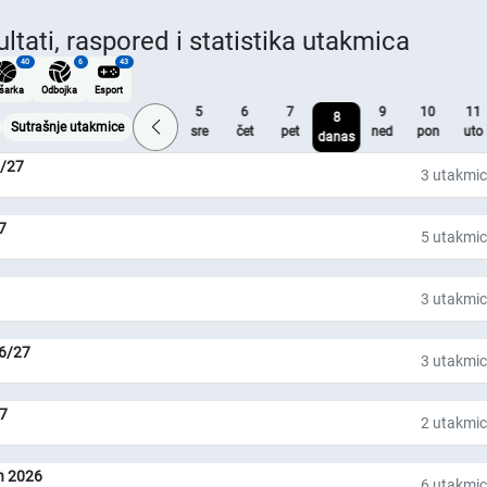
ltati, raspored i statistika utakmica
40
6
43
šarka
Odbojka
Esport
1
2
3
4
5
6
7
9
10
11
8
Sutrašnje utakmice
sub
ned
pon
uto
sre
čet
pet
ned
pon
uto
danas
6/27
3 utakmi
7
5 utakmi
3 utakmi
26/27
3 utakmi
27
2 utakmi
on 2026
6 utakmi