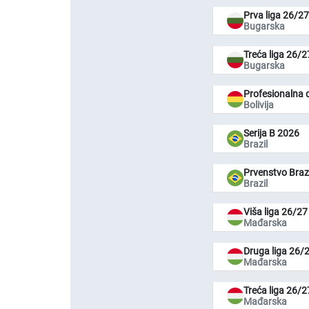
Prva liga 26/27
Bugarska
Treća liga 26/2
Bugarska
Profesionalna d
Bolivija
Serija B 2026
Brazil
Prvenstvo Braz
Brazil
Viša liga 26/27
Mađarska
Druga liga 26/
Mađarska
Treća liga 26/2
Mađarska