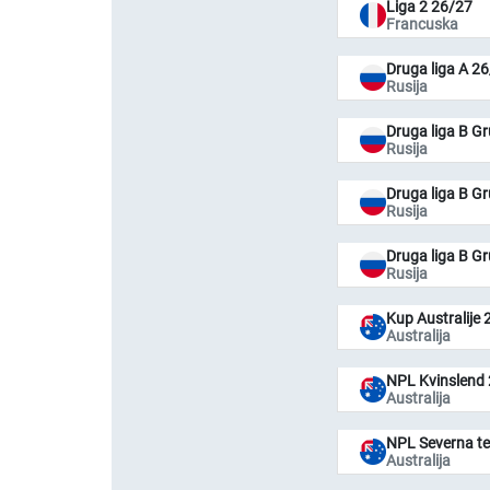
Liga 2 26/27
Francuska
Druga liga A 2
Rusija
Druga liga B G
Rusija
Druga liga B G
Rusija
Druga liga B G
Rusija
Kup Australije
Australija
NPL Kvinslend
Australija
NPL Severna ter
Australija