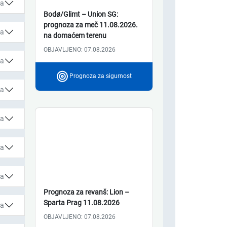
ca
Bodø/Glimt – Union SG:
prognoza za meč 11.08.2026.
ca
na domaćem terenu
OBJAVLJENO: 07.08.2026
ca
Prognoza za sigurnost
ca
ca
ca
ca
Prognoza za revanš: Lion –
Sparta Prag 11.08.2026
ca
OBJAVLJENO: 07.08.2026