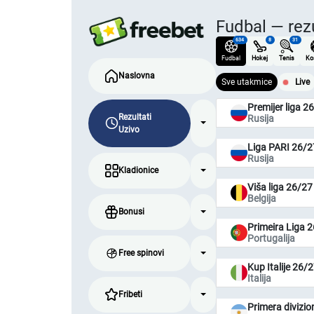
Fudbal — rezu
634
8
31
Fudbal
Hokej
Tenis
Ko
Naslovna
Sve utakmice
Live
Premijer liga 2
Rezultati
Rusija
Uzivo
Liga PARI 26/2
Rusija
Kladionice
Viša liga 26/27
Belgija
Bonusi
Primeira Liga 
Portugalija
Free spinovi
Kup Italije 26/
Italija
Fribeti
Primera divizi