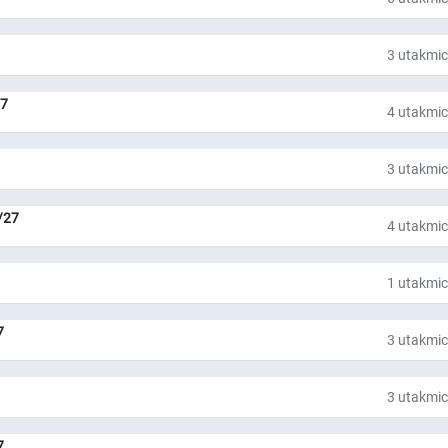
3 utakmi
27
4 utakmi
3 utakmi
/27
4 utakmi
1 utakmi
7
3 utakmi
3 utakmi
7