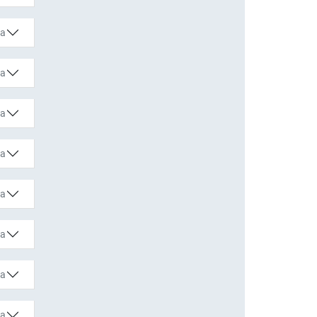
ca
ca
ca
ca
ca
ca
ca
ca