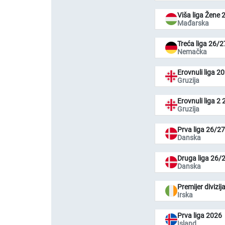
Viša liga Žene 
Mađarska
Treća liga 26/2
Nemačka
Erovnuli liga 2
Gruzija
Erovnuli liga 2
Gruzija
Prva liga 26/27
Danska
Druga liga 26/
Danska
Premijer divizi
Irska
Prva liga 2026
Island