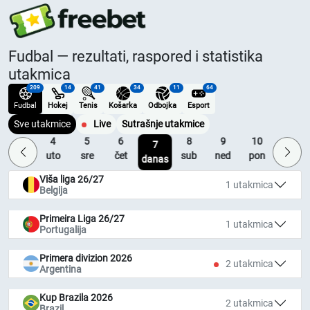
Fudbal — rezultati, raspored i statistika
utakmica
209
14
41
34
11
64
Fudbal
Hokej
Tenis
Košarka
Odbojka
Esport
Sve utakmice
Live
Sutrašnje utakmice
3
4
5
6
8
9
10
11
7
pon
uto
sre
čet
sub
ned
pon
uto
danas
Viša liga 26/27
1 utakmica
Belgija
Primeira Liga 26/27
1 utakmica
Portugalija
Primera divizion 2026
2 utakmica
Argentina
Kup Brazila 2026
2 utakmica
Brazil