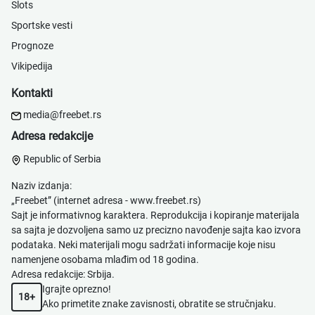
Slots
Sportske vesti
Prognoze
Vikipedija
Kontakti
media@freebet.rs
Adresa redakcije
Republic of Serbia
Naziv izdanja:
„Freebet” (internet adresa -
www.freebet.rs
)
Sajt je informativnog karaktera. Reprodukcija i kopiranje materijala
sa sajta je dozvoljena samo uz precizno navođenje sajta kao izvora
podataka. Neki materijali mogu sadržati informacije koje nisu
namenjene osobama mlađim od 18 godina.
Adresa redakcije: Srbija.
Igrajte oprezno!
18+
Ako primetite znake zavisnosti, obratite se stručnjaku.