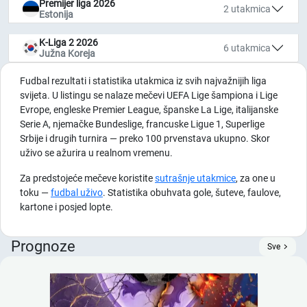
Premijer liga 2026
2 utakmica
Estonija
K-Liga 2 2026
6 utakmica
Južna Koreja
Fudbal rezultati i statistika utakmica iz svih najvažnijih liga
svijeta. U listingu se nalaze mečevi UEFA Lige šampiona i Lige
Evrope, engleske Premier League, španske La Lige, italijanske
Serie A, njemačke Bundeslige, francuske Ligue 1, Superlige
Srbije i drugih turnira — preko 100 prvenstava ukupno. Skor
uživo se ažurira u realnom vremenu.
Za predstojeće mečeve koristite
sutrašnje utakmice
, za one u
toku —
fudbal uživo
. Statistika obuhvata gole, šuteve, faulove,
kartone i posjed lopte.
Prognoze
Sve