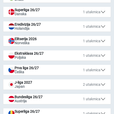
Superliga 26/27
1 utakmica
Danska
Eredivizija 26/27
1 utakmica
Holandija
Elitserija 2026
1 utakmica
Norveška
Ekstraklasa 26/27
1 utakmica
Poljska
Prva liga 26/27
1 utakmica
Češka
J-liga 2027
2 utakmica
Japan
Bundesliga 26/27
1 utakmica
Austrija
Superliga 26/27
1 utakmica