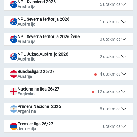
NPL Kvinslend 2026
5 utakmica
Australija
NPL Severna teritorija 2026
1 utakmica
Australija
NPL Severna teritorija 2026 Žene
3 utakmica
Australija
NPL Južna Australija 2026
2 utakmica
Australija
Bundesliga 2 26/27
4 utakmica
Austrija
Nacionalna liga 26/27
12 utakmica
Engleska
Primera Nacional 2026
8 utakmica
Argentina
Premijer liga 26/27
1 utakmica
Jermenija