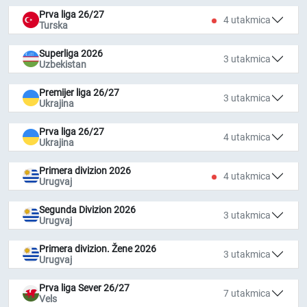
Prva liga 26/27
4 utakmica
Turska
Superliga 2026
3 utakmica
Uzbekistan
Premijer liga 26/27
3 utakmica
Ukrajina
Prva liga 26/27
4 utakmica
Ukrajina
Primera divizion 2026
4 utakmica
Urugvaj
Segunda Divizion 2026
3 utakmica
Urugvaj
Primera divizion. Žene 2026
3 utakmica
Urugvaj
Prva liga Sever 26/27
7 utakmica
Vels