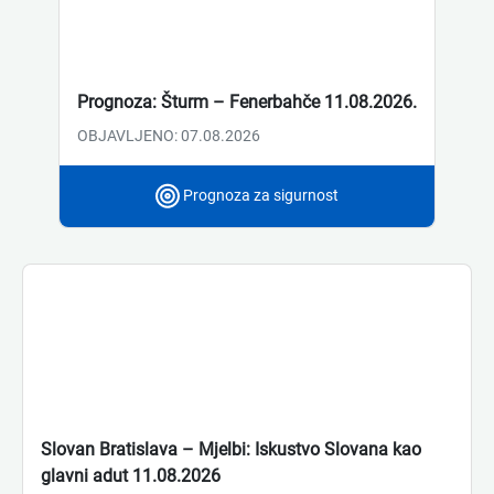
Prognoza: Šturm – Fenerbahče 11.08.2026.
OBJAVLJENO: 07.08.2026
Prognoza za sigurnost
Slovan Bratislava – Mjelbi: Iskustvo Slovana kao
glavni adut 11.08.2026