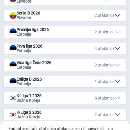
Ekvador
Serija B 2026
2 utakmica
Ekvador
Premijer liga 2026
2 utakmica
Estonija
Prva liga 2026
4 utakmica
Estonija
Viša liga Žene 2026
2 utakmica
Estonija
Esiliga B 2026
1 utakmica
Estonija
K-Liga 1 2026
6 utakmica
Južna Koreja
K-Liga 2 2026
2 utakmica
Južna Koreja
Fudbal rezultati i statistika utakmica iz svih najvažnijih liga