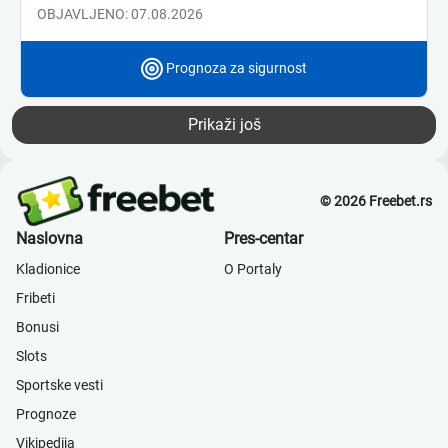
OBJAVLJENO: 07.08.2026
Prognoza za sigurnost
Prikaži još
© 2026 Freebet.rs
Naslovna
Pres-centar
Kladionice
О Portaly
Fribeti
Bonusi
Slots
Sportske vesti
Prognoze
Vikipedija