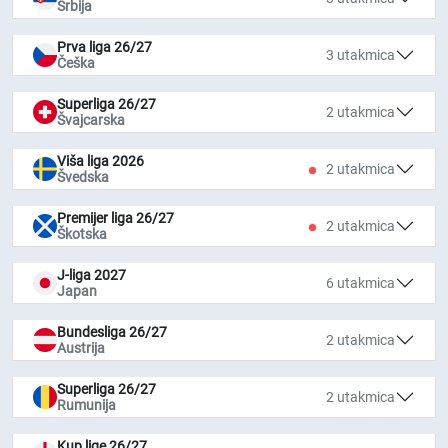
Srbija
Prva liga 26/27
3 utakmica
Češka
Superliga 26/27
2 utakmica
Švajcarska
Viša liga 2026
2 utakmica
Švedska
Premijer liga 26/27
2 utakmica
Škotska
J-liga 2027
6 utakmica
Japan
Bundesliga 26/27
2 utakmica
Austrija
Superliga 26/27
2 utakmica
Rumunija
Kup lige 26/27