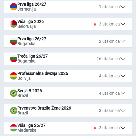
Prva liga 26/27
1 utakmica
Jermenija
Viša liga 2026
3 utakmica
Belorusija
Prva liga 26/27
2 utakmica
Bugarska
Treća liga 26/27
16 utakmica
Bugarska
Profesionalna divizija 2026
4 utakmica
Bolivija
Serija B 2026
4 utakmica
Brazil
Prvenstvo Brazila Žene 2026
3 utakmica
Brazil
Viša liga 26/27
3 utakmica
Mađarska