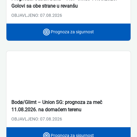
Golovi sa obe strane u revanšu
OBJAVLJENO: 07.08.2026
Prognoza za sigurnost
Bodø/Glimt – Union SG: prognoza za meč
11.08.2026. na domaćem terenu
OBJAVLJENO: 07.08.2026
Prognoza za sigurnost