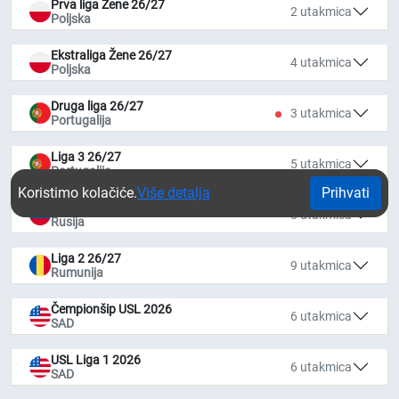
Prva liga Žene 26/27
2 utakmica
Poljska
Ekstraliga Žene 26/27
4 utakmica
Poljska
Druga liga 26/27
3 utakmica
Portugalija
Liga 3 26/27
5 utakmica
Portugalija
Koristimo kolačiće.
Više detalja
Prihvati
Superliga žene 2026
5 utakmica
Rusija
Liga 2 26/27
9 utakmica
Rumunija
Čempionšip USL 2026
6 utakmica
SAD
USL Liga 1 2026
6 utakmica
SAD