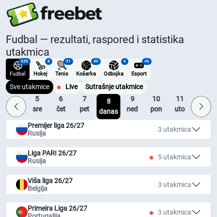
Fudbal — rezultati, raspored i statistika
utakmica
639
8
31
40
6
46
Fudbal
Hokej
Tenis
Košarka
Odbojka
Esport
Sve utakmice
Live
Sutrašnje utakmice
4
5
6
7
9
10
11
12
8
uto
sre
čet
pet
ned
pon
uto
sre
danas
Premijer liga 26/27
3 utakmica
Rusija
Liga PARI 26/27
5 utakmica
Rusija
Viša liga 26/27
3 utakmica
Belgija
Primeira Liga 26/27
3 utakmica
Portugalija