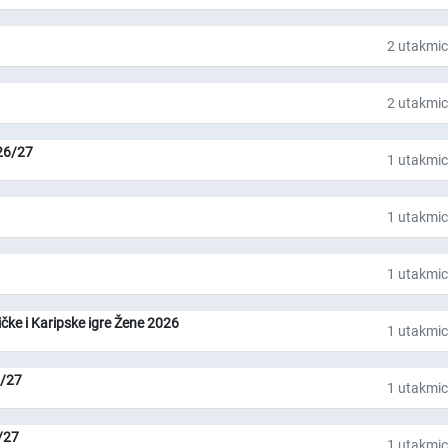
2 utakmi
2 utakmi
 26/27
1 utakmi
1 utakmi
1 utakmi
čke i Karipske igre Žene 2026
1 utakmi
6/27
1 utakmi
/27
1 utakmi