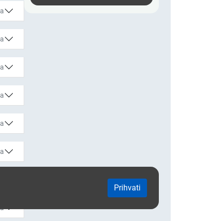
ca
ca
ca
ca
ca
ca
ca
Prihvati
ca