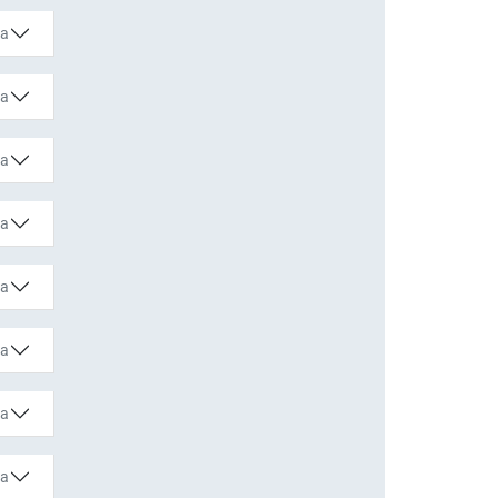
ca
ca
ca
ca
ca
ca
ca
ca