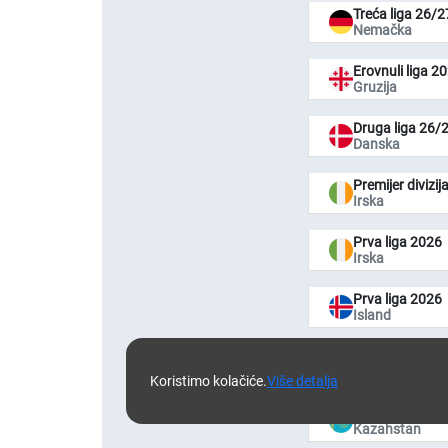
Treća liga 26/2
Nemačka
Erovnuli liga 2
Gruzija
Druga liga 26/
Danska
Premijer divizi
Irska
Prva liga 2026
Irska
Prva liga 2026
Island
Viša liga Žene 
Island
Koristimo kolačiće.
Više detalja
Prva liga 2026
Kazahstan