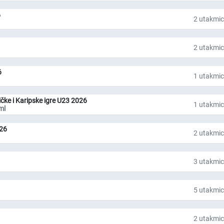
6
2 utakmi
2 utakmi
6
1 utakmi
čke i Karipske igre U23 2026
1 utakmi
ml
26
2 utakmi
3 utakmi
5 utakmi
2 utakmi