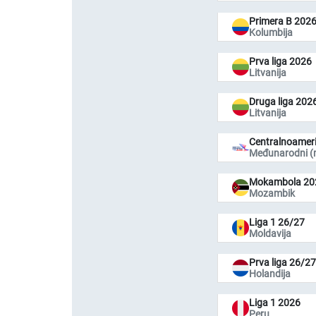
Primera B 202
Kolumbija
Prva liga 2026
Litvanija
Druga liga 202
Litvanija
Centralnoameri
Međunarodni (
Mokambola 20
Mozambik
Liga 1 26/27
Moldavija
Prva liga 26/27
Holandija
Liga 1 2026
Peru