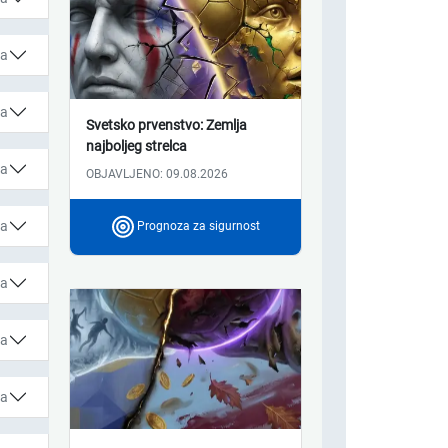
ca
ca
Svetsko prvenstvo: Zemlja
najboljeg strelca
ca
OBJAVLJENO: 09.08.2026
ca
Prognoza za sigurnost
ca
ca
ca