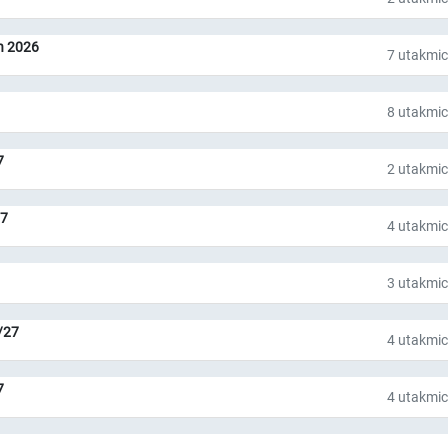
on 2026
7 utakmi
8 utakmi
7
2 utakmi
27
4 utakmi
3 utakmi
/27
4 utakmi
7
4 utakmi