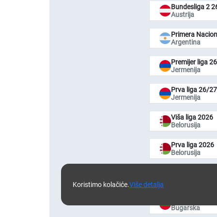
Bundesliga 2 2
Austrija
Primera Nacion
Argentina
Premijer liga 2
Jermenija
Prva liga 26/27
Jermenija
Viša liga 2026
Belorusija
Prva liga 2026
Belorusija
Prva liga 26/27
Bugarska
Koristimo kolačiće.
Više detalja
Druga liga 26/
Bugarska