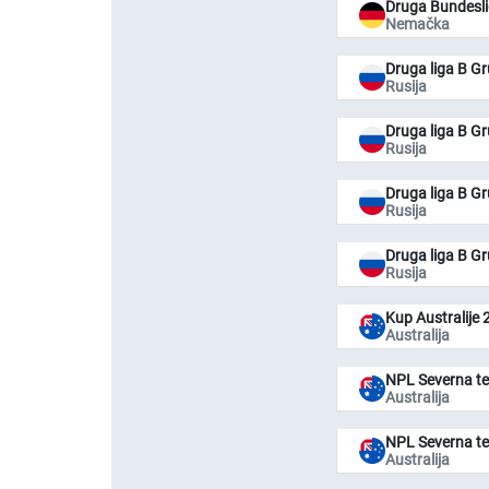
Druga Bundesl
Nemačka
Druga liga B G
Rusija
Druga liga B G
Rusija
Druga liga B G
Rusija
Druga liga B G
Rusija
Kup Australije
Australija
NPL Severna ter
Australija
NPL Severna te
Australija