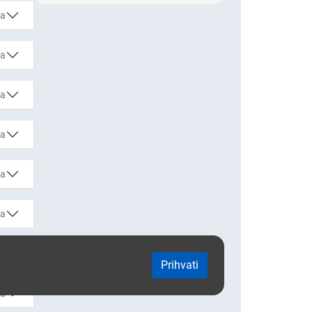
ca
ca
ca
ca
ca
ca
ca
Prihvati
ca