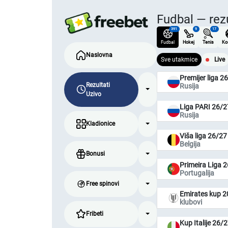
Fudbal — rezu
391
9
17
Fudbal
Hokej
Tenis
Ko
Naslovna
Sve utakmice
Live
Premijer liga 2
Rezultati
Rusija
Uzivo
Liga PARI 26/2
Rusija
Kladionice
Viša liga 26/27
Belgija
Bonusi
Primeira Liga 
Portugalija
Free spinovi
Emirates kup 
klubovi
Fribeti
Kup Italije 26/