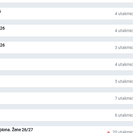
6
4 utakmi
026
4 utakmi
026
3 utakmi
4 utakmi
5 utakmi
7 utakmi
6 utakmi
piona. Žene 26/27
20 utakmi