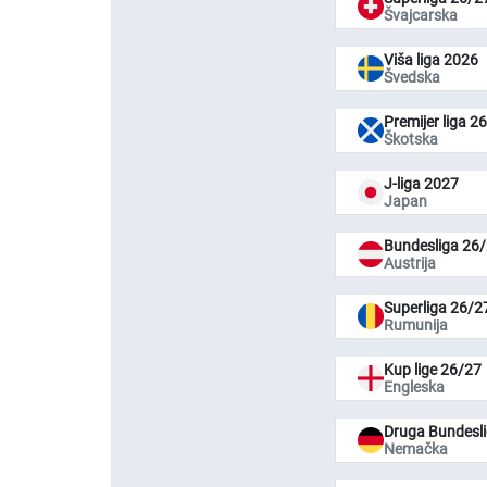
Švajcarska
Viša liga 2026
Švedska
Premijer liga 2
Škotska
J-liga 2027
Japan
Bundesliga 26
Austrija
Superliga 26/2
Rumunija
Kup lige 26/27
Engleska
Druga Bundesl
Nemačka