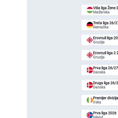
Viša liga Žene 
Mađarska
Treća liga 26/2
Nemačka
Erovnuli liga 2
Gruzija
Erovnuli liga 2
Gruzija
Prva liga 26/27
Danska
Druga liga 26/
Danska
Premijer divizi
Irska
Prva liga 2026
Island