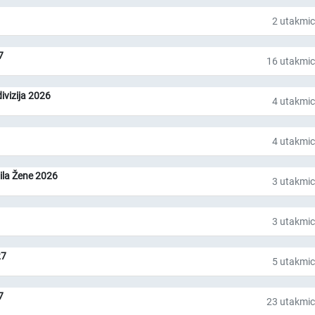
2 utakmi
7
16 utakmi
ivizija 2026
4 utakmi
4 utakmi
ila Žene 2026
3 utakmi
3 utakmi
27
5 utakmi
7
23 utakmi