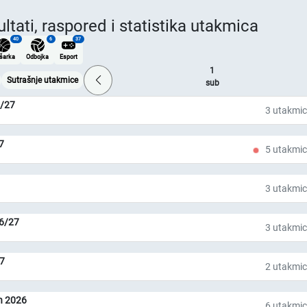
ltati, raspored i statistika utakmica
40
6
37
šarka
Odbojka
Esport
1
Sutrašnje utakmice
sub
6/27
3 utakmi
7
5 utakmi
3 utakmi
26/27
3 utakmi
27
2 utakmi
on 2026
6 utakmi