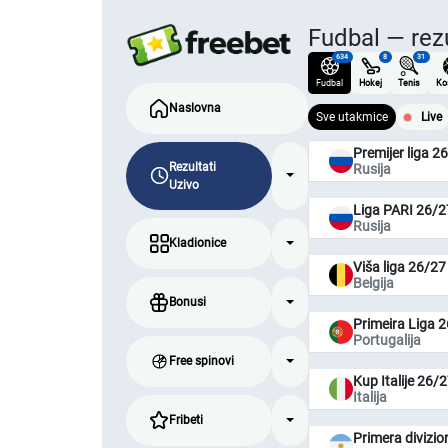
Fudbal — rezu
634
8
31
Fudbal
Hokej
Tenis
Ko
Naslovna
Sve utakmice
Live
Premijer liga 2
Rezultati
Rusija
Uzivo
Liga PARI 26/2
Rusija
Kladionice
Viša liga 26/27
Belgija
Bonusi
Primeira Liga 
Portugalija
Free spinovi
Kup Italije 26/
Italija
Fribeti
Primera divizi