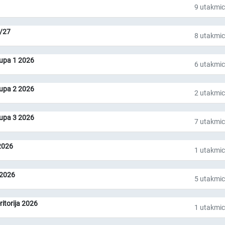
9 utakmi
6/27
8 utakmi
rupa 1 2026
6 utakmi
rupa 2 2026
2 utakmi
rupa 3 2026
7 utakmi
 2026
1 utakmi
 2026
5 utakmi
itorija 2026
1 utakmi