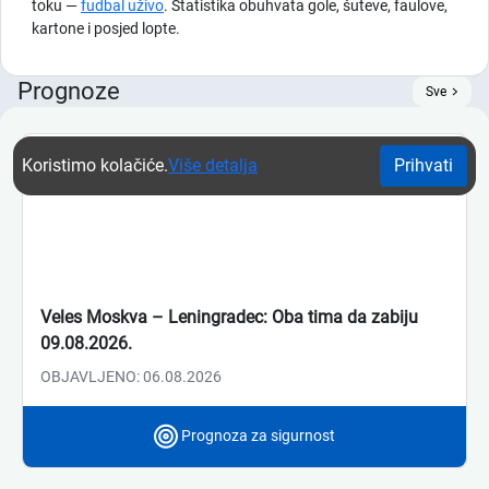
toku —
fudbal uživo
. Statistika obuhvata gole, šuteve, faulove,
kartone i posjed lopte.
Prognoze
Sve
Koristimo kolačiće.
Više detalja
Prihvati
Veles Moskva – Leningradec: Oba tima da zabiju
09.08.2026.
OBJAVLJENO: 06.08.2026
Prognoza za sigurnost