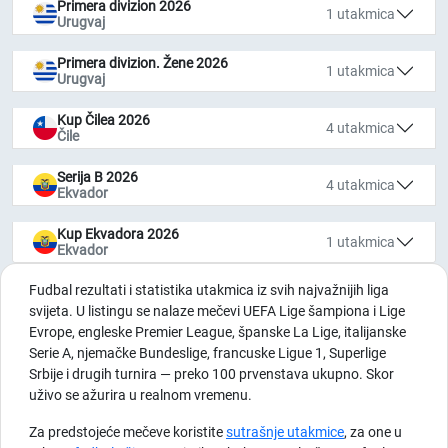
Primera divizion 2026
1 utakmica
Urugvaj
Primera divizion. Žene 2026
1 utakmica
Urugvaj
Kup Čilea 2026
4 utakmica
Čile
Serija B 2026
4 utakmica
Ekvador
Kup Ekvadora 2026
1 utakmica
Ekvador
Fudbal rezultati i statistika utakmica iz svih najvažnijih liga
svijeta. U listingu se nalaze mečevi UEFA Lige šampiona i Lige
Evrope, engleske Premier League, španske La Lige, italijanske
Serie A, njemačke Bundeslige, francuske Ligue 1, Superlige
Srbije i drugih turnira — preko 100 prvenstava ukupno. Skor
uživo se ažurira u realnom vremenu.
Za predstojeće mečeve koristite
sutrašnje utakmice
, za one u