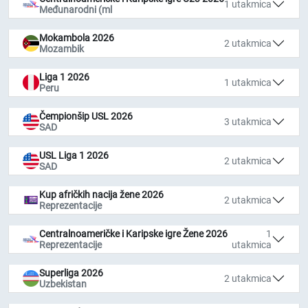
1 utakmica
Međunarodni (ml
Mokambola 2026
2 utakmica
Mozambik
Liga 1 2026
1 utakmica
Peru
Čempionšip USL 2026
3 utakmica
SAD
USL Liga 1 2026
2 utakmica
SAD
Kup afričkih nacija žene 2026
2 utakmica
Reprezentacije
Centralnoameričke i Karipske igre Žene 2026
1
Reprezentacije
utakmica
Superliga 2026
2 utakmica
Uzbekistan