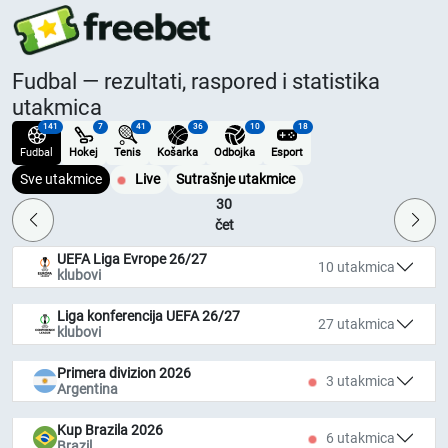
Fudbal — rezultati, raspored i statistika
utakmica
141
7
41
36
10
18
Fudbal
Hokej
Tenis
Košarka
Odbojka
Esport
Sve utakmice
Live
Sutrašnje utakmice
30
čet
UEFA Liga Evrope 26/27
10 utakmica
klubovi
Liga konferencija UEFA 26/27
27 utakmica
klubovi
Primera divizion 2026
3 utakmica
Argentina
Kup Brazila 2026
6 utakmica
Brazil