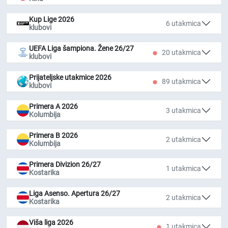
Kup Lige 2026
6 utakmica
klubovi
UEFA Liga šampiona. Žene 26/27
20 utakmica
klubovi
Prijateljske utakmice 2026
89 utakmica
klubovi
Primera A 2026
3 utakmica
Kolumbija
Primera B 2026
2 utakmica
Kolumbija
Primera Divizion 26/27
1 utakmica
Kostarika
Liga Asenso. Apertura 26/27
2 utakmica
Kostarika
Viša liga 2026
1 utakmica