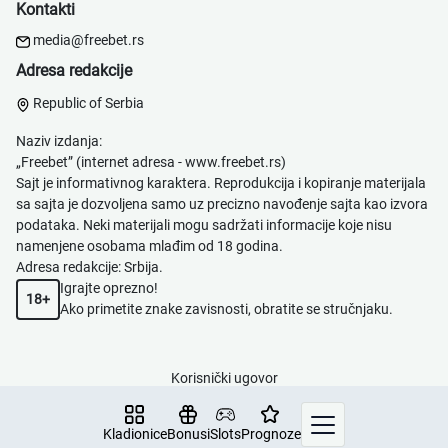
Kontakti
media@freebet.rs
Adresa redakcije
Republic of Serbia
Naziv izdanja:
„Freebet” (internet adresa -
www.freebet.rs
)
Sajt je informativnog karaktera. Reprodukcija i kopiranje materijala
sa sajta je dozvoljena samo uz precizno navođenje sajta kao izvora
podataka. Neki materijali mogu sadržati informacije koje nisu
namenjene osobama mlađim od 18 godina.
Adresa redakcije: Srbija.
Igrajte oprezno!
18+
Ako primetite znake zavisnosti, obratite se stručnjaku.
Korisnički ugovor
Politika privatnosti
Kladionice
Bonusi
Slots
Prognoze
Pravila o biltenima