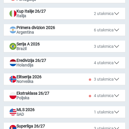
Kup Italije 26/27
2 utakmica
Italija
Primera divizion 2026
6 utakmica
Argentina
Serija A 2026
3 utakmica
Brazil
Eredivizija 26/27
4 utakmica
Holandija
Elitserija 2026
3 utakmica
Norveška
Ekstraklasa 26/27
4 utakmica
Poljska
MLS 2026
1 utakmica
SAD
Superliga 26/27
3 utakmica