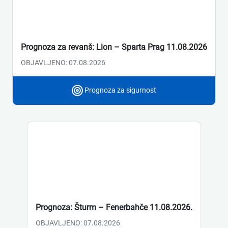
Prognoza za revanš: Lion – Sparta Prag 11.08.2026
OBJAVLJENO: 07.08.2026
Prognoza za sigurnost
Prognoza: Šturm – Fenerbahče 11.08.2026.
OBJAVLJENO: 07.08.2026