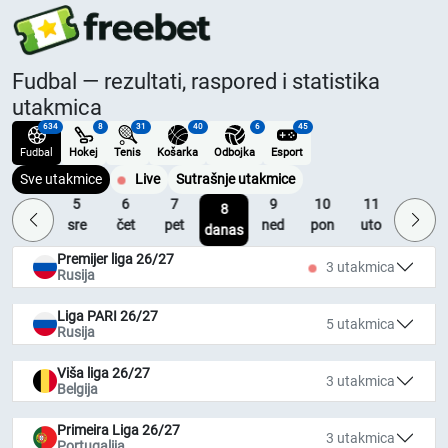
Fudbal — rezultati, raspored i statistika
utakmica
634
8
31
40
6
45
Fudbal
Hokej
Tenis
Košarka
Odbojka
Esport
Sve utakmice
Live
Sutrašnje utakmice
4
5
6
7
9
10
11
12
8
uto
sre
čet
pet
ned
pon
uto
sre
danas
Premijer liga 26/27
3 utakmica
Rusija
Liga PARI 26/27
5 utakmica
Rusija
Viša liga 26/27
3 utakmica
Belgija
Primeira Liga 26/27
3 utakmica
Portugalija