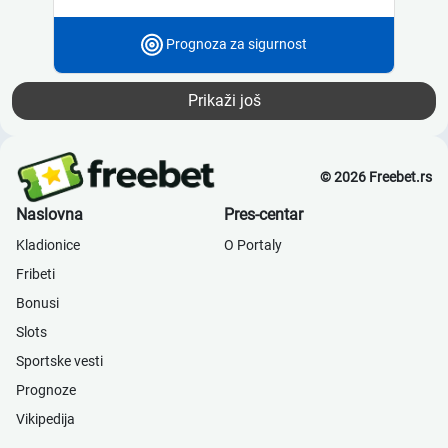
Prognoza za sigurnost
Prikaži još
© 2026 Freebet.rs
Naslovna
Pres-centar
Kladionice
О Portaly
Fribeti
Bonusi
Slots
Sportske vesti
Prognoze
Vikipedija