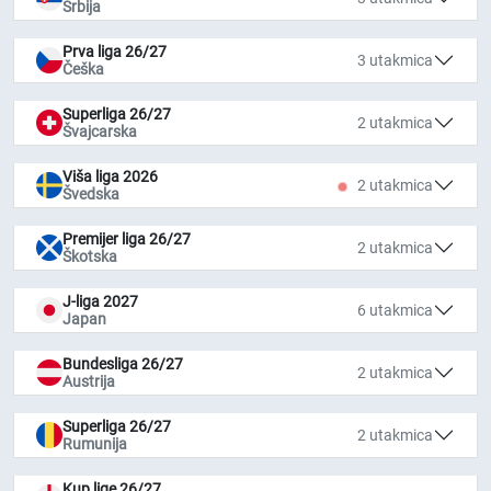
Srbija
Prva liga 26/27
3 utakmica
Češka
Superliga 26/27
2 utakmica
Švajcarska
Viša liga 2026
2 utakmica
Švedska
Premijer liga 26/27
2 utakmica
Škotska
J-liga 2027
6 utakmica
Japan
Bundesliga 26/27
2 utakmica
Austrija
Superliga 26/27
2 utakmica
Rumunija
Kup lige 26/27