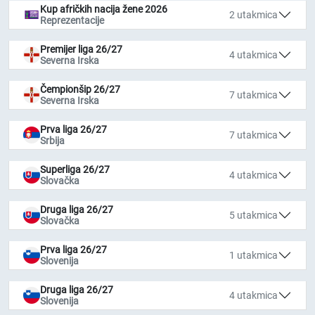
Kup afričkih nacija žene 2026
2 utakmica
Reprezentacije
Premijer liga 26/27
4 utakmica
Severna Irska
Čempionšip 26/27
7 utakmica
Severna Irska
Prva liga 26/27
7 utakmica
Srbija
Superliga 26/27
4 utakmica
Slovačka
Druga liga 26/27
5 utakmica
Slovačka
Prva liga 26/27
1 utakmica
Slovenija
Druga liga 26/27
4 utakmica
Slovenija