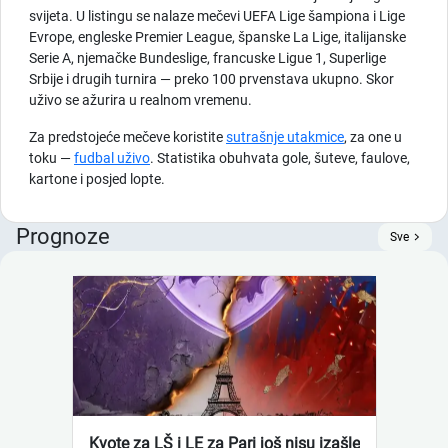
svijeta. U listingu se nalaze mečevi UEFA Lige šampiona i Lige
Evrope, engleske Premier League, španske La Lige, italijanske
Serie A, njemačke Bundeslige, francuske Ligue 1, Superlige
Srbije i drugih turnira — preko 100 prvenstava ukupno. Skor
uživo se ažurira u realnom vremenu.
Za predstojeće mečeve koristite
sutrašnje utakmice
, za one u
toku —
fudbal uživo
. Statistika obuhvata gole, šuteve, faulove,
kartone i posjed lopte.
Prognoze
Sve
Kvote za LŠ i LE za Pari još nisu izašle