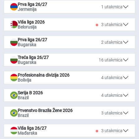
Prva liga 26/27
1 utakmica
Jermenija
Viša liga 2026
3 utakmica
Belorusija
Prva liga 26/27
2 utakmica
Bugarska
Treća liga 26/27
16 utakmica
Bugarska
Profesionalna divizija 2026
4 utakmica
Bolivija
Serija B 2026
4 utakmica
Brazil
Prvenstvo Brazila Žene 2026
3 utakmica
Brazil
Viša liga 26/27
3 utakmica
Mađarska