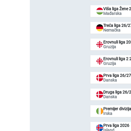
Viša liga Žene 
Mađarska
Treća liga 26/2
Nemačka
Erovnuli liga 2
Gruzija
Erovnuli liga 2
Gruzija
Prva liga 26/27
Danska
Druga liga 26/
Danska
Premijer divizi
Irska
Prva liga 2026
Island