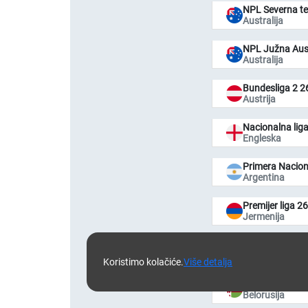
NPL Severna te
Australija
NPL Južna Aust
Australija
Bundesliga 2 2
Austrija
Nacionalna lig
Engleska
Primera Nacion
Argentina
Premijer liga 2
Jermenija
Prva liga 26/27
Jermenija
Koristimo kolačiće.
Više detalja
Viša liga 2026
Belorusija