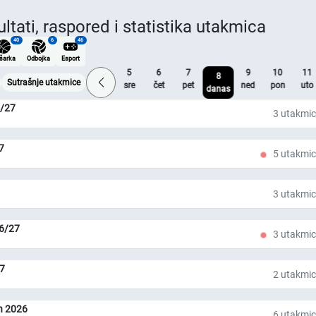
ltati, raspored i statistika utakmica
40
6
46
šarka
Odbojka
Esport
1
2
3
4
5
6
7
9
10
11
8
Sutrašnje utakmice
sub
ned
pon
uto
sre
čet
pet
ned
pon
uto
danas
6/27
3 utakmi
7
5 utakmi
3 utakmi
26/27
3 utakmi
27
2 utakmi
on 2026
6 utakmi