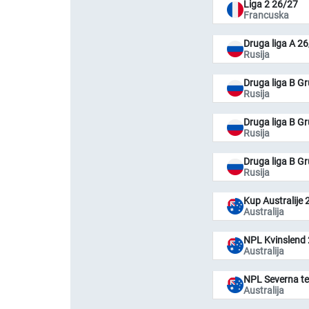
Liga 2 26/27
Francuska
Druga liga A 2
Rusija
Druga liga B G
Rusija
Druga liga B G
Rusija
Druga liga B G
Rusija
Kup Australije
Australija
NPL Kvinslend
Australija
NPL Severna ter
Australija