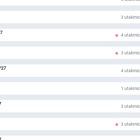
3 utakmi
27
4 utakmi
3 utakmi
/27
4 utakmi
1 utakmi
7
3 utakmi
3 utakmi
7