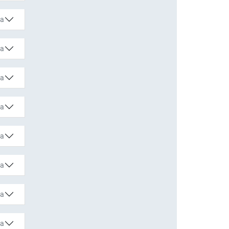
ca
ca
ca
ca
ca
ca
ca
ca