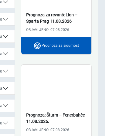
ca
Prognoza za revanš: Lion –
ca
Sparta Prag 11.08.2026
OBJAVLJENO: 07.08.2026
ca
Prognoza za sigurnost
ca
ca
ca
ca
Prognoza: Šturm – Fenerbahče
11.08.2026.
ca
OBJAVLJENO: 07.08.2026