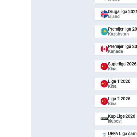
Druga liga 202
Island
Premijer liga 2
Kazahstan
Premijer liga 2
Kanada
Superliga 2026
Kina
Liga 1 2026
Kina
Liga 2 2026
Kina
Kup Lige 2026
klubovi
UEFA Liga šam