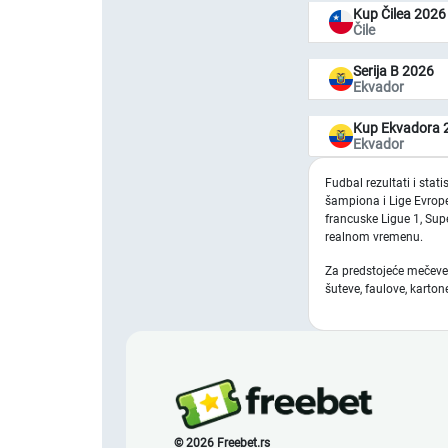
Kup Čilea 2026
Čile
Serija B 2026
Ekvador
Kup Ekvadora 
Ekvador
Fudbal rezultati i stat
šampiona i Lige Evrope
francuske Ligue 1, Supe
realnom vremenu.
Za predstojeće mečeve 
šuteve, faulove, kartone
© 2026 Freebet.rs