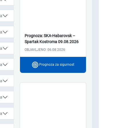
ca
ca
Prognoza: SKA-Habarovsk –
Spartak Kostroma 09.08.2026
ca
OBJAVLJENO: 06.08.2026
ca
Prognoza za sigurnost
ca
ca
ca