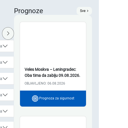
Prognoze
Sve
10
11
12
13
pon
uto
sre
čet
ca
ca
Veles Moskva – Leningradec:
Oba tima da zabiju 09.08.2026.
ca
OBJAVLJENO: 06.08.2026
ca
Prognoza za sigurnost
ca
ca