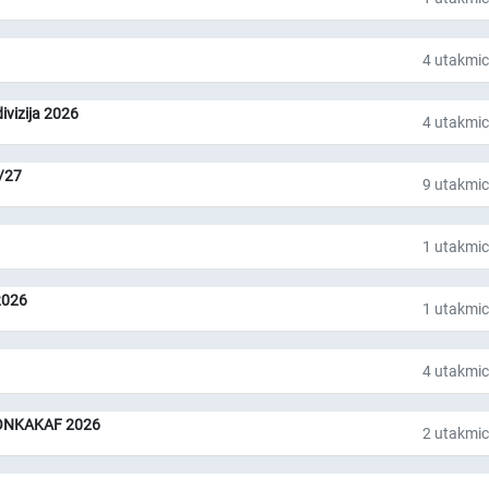
4 utakmi
ivizija 2026
4 utakmi
/27
9 utakmi
1 utakmi
2026
1 utakmi
4 utakmi
KONKAKAF 2026
2 utakmi